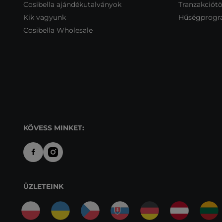
Cosibella ajándékutalványok
Tranzakciótö
Kik vagyunk
Hűségprog
Cosibella Wholesale
KÖVESS MINKET:
ÜZLETEINK