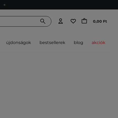
0,00 Ft
újdonságok
bestsellerek
blog
akciók