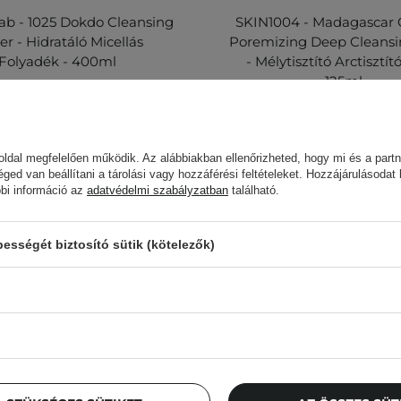
b - 1025 Dokdo Cleansing
SKIN1004 - Madagascar 
r - Hidratáló Micellás
Poremizing Deep Cleans
Folyadék - 400ml
- Mélytisztító Arctisztít
125ml
2 464,00 Ft
4 990,00 Ft
ldal megfelelően működik. Az alábbiakban ellenőrizheted, hogy mi és a partn
éged van beállítani a tárolási vagy hozzáférési feltételeket. Hozzájárulásodat
bbi információ az
adatvédelmi szabályzatban
található.
sségét biztosító sütik (kötelezők)
Cosibella hírlevél
llenőrzőlisták, szakértői tanácsok, szépségápolási