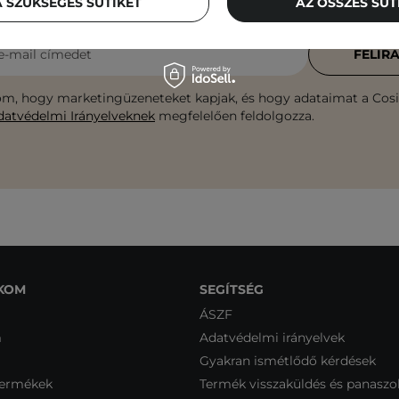
közvetlenül a postaládádba!
 SZÜKSÉGES SÜTIKET
AZ ÖSSZES SÜ
e-mail címedet
FELIR
m, hogy marketingüzeneteket kapjak, és hogy adataimat a Cosib
datvédelmi Irányelveknek
megfelelően feldolgozza.
KOM
SEGÍTSÉG
ÁSZF
m
Adatvédelmi irányelvek
Gyakran ismétlődő kérdések
termékek
Termék visszaküldés és panaszo