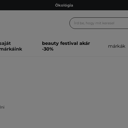
Ökológia
Ajándékkártya
Ingyenes szállítás 15 000 Ft-tól
Hűségprogram
saját
beauty festival akár
márkák
Ökológia
márkáink
-30%
Ajándékkártya
lni