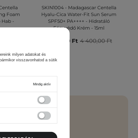
Centella
SKIN1004 - Madagascar Centella
ing Foam
Hyalu-Cica Water-Fit Sun Serum
ó Hab -
SPF50+ PA++++ - Hidratáló
Fényvédő Krém - 15ml
3 740,00 Ft
4 400,00 Ft
ereink milyen adatokat és
 bármikor visszavonhatod a sütik
Mindig aktív
 újdonságok –