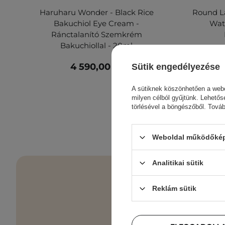
Haruharu Wonder - Black Rice
Round La
Bakuchiol Eye Cream -
Wate
Ránctalanító Szemkrém
Bakuchiollal - 20ml
4 590,00 Ft
Sütik engedélyezése
A sütiknek köszönhetően a webo
milyen célból gyűjtünk. Lehetős
törlésével a böngészőből. Tová
Weboldal működőképe
Analitikai sütik
Reklám sütik
Bőrápolási e