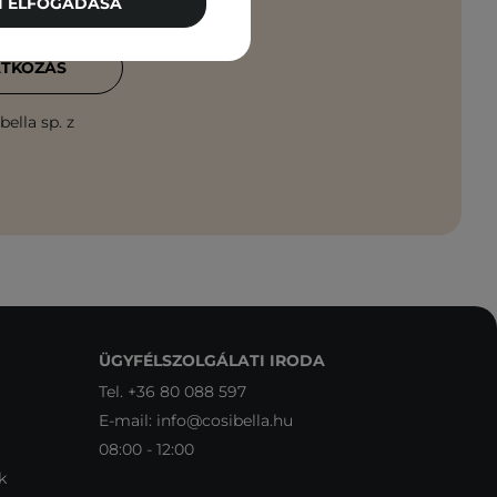
TI ELFOGADÁSA
ATKOZÁS
ella sp. z
ÜGYFÉLSZOLGÁLATI IRODA
Tel.
+36 80 088 597
E-mail:
info@cosibella.hu
08:00 - 12:00
k