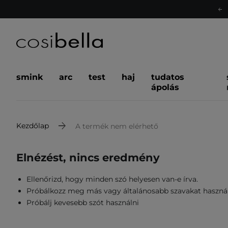
smink
arc
test
haj
tudatos
ápolás
Kezdőlap
A termék nem elérhető
Elnézést, nincs eredmény
Ellenőrizd, hogy minden szó helyesen van-e írva.
Próbálkozz meg más vagy általánosabb szavakat haszná
Próbálj kevesebb szót használni