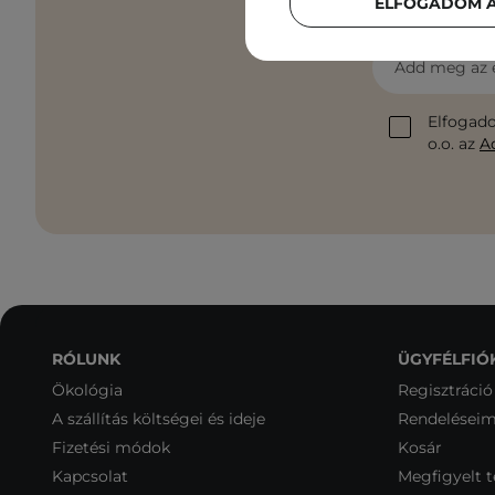
ELFOGADOM A
Add meg az 
Elfogado
o.o. az
A
RÓLUNK
ÜGYFÉLFIÓ
Ökológia
Regisztráció
A szállítás költségei és ideje
Rendelései
Fizetési módok
Kosár
Kapcsolat
Megfigyelt 