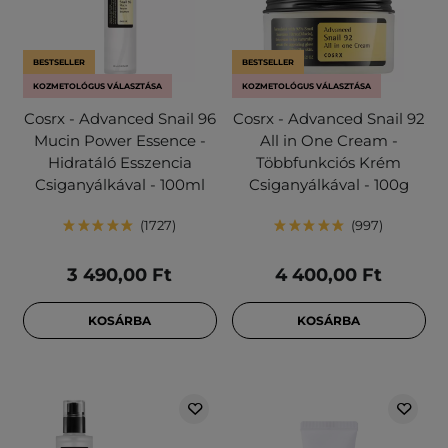
BESTSELLER
BESTSELLER
KOZMETOLÓGUS VÁLASZTÁSA
KOZMETOLÓGUS VÁLASZTÁSA
Cosrx - Advanced Snail 96
Cosrx - Advanced Snail 92
Mucin Power Essence -
All in One Cream -
Hidratáló Esszencia
Többfunkciós Krém
Csiganyálkával - 100ml
Csiganyálkával - 100g
1727
997
3 490,00 Ft
4 400,00 Ft
KOSÁRBA
KOSÁRBA