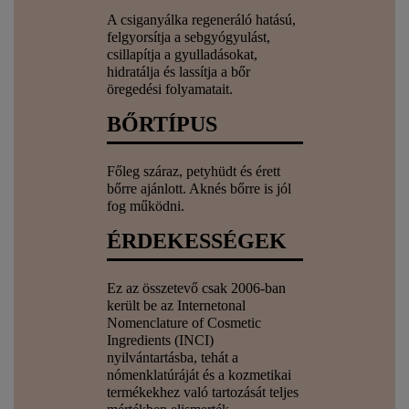
A csiganyálka regeneráló hatású,
felgyorsítja a sebgyógyulást,
csillapítja a gyulladásokat,
hidratálja és lassítja a bőr
öregedési folyamatait.
BŐRTÍPUS
Főleg száraz, petyhüdt és érett
bőrre ajánlott. Aknés bőrre is jól
fog működni.
ÉRDEKESSÉGEK
Ez az összetevő csak 2006-ban
került be az Internetonal
Nomenclature of Cosmetic
Ingredients (INCI)
nyilvántartásba, tehát a
nómenklatúráját és a kozmetikai
termékekhez való tartozását teljes