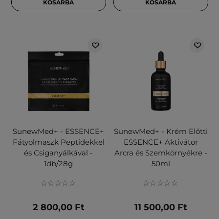
KOSÁRBA
KOSÁRBA
SunewMed+ - ESSENCE+
SunewMed+ - Krém Előtti
Fátyolmaszk Peptidekkel
ESSENCE+ Aktivátor
és Csiganyálkával -
Arcra és Szemkörnyékre -
1db/28g
50ml
2 800,00 Ft
11 500,00 Ft