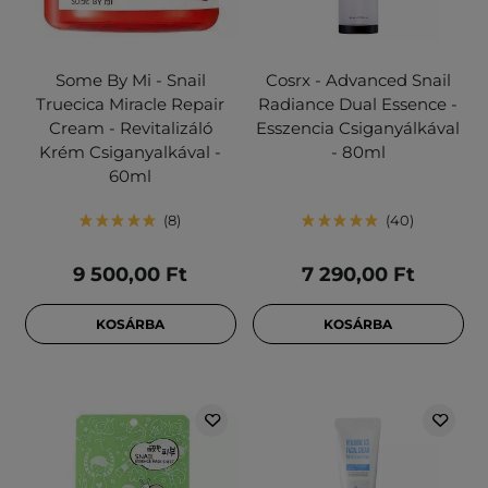
Some By Mi - Snail
Cosrx - Advanced Snail
Truecica Miracle Repair
Radiance Dual Essence -
Cream - Revitalizáló
Esszencia Csiganyálkával
Krém Csiganyalkával -
- 80ml
60ml
8
40
9 500,00 Ft
7 290,00 Ft
KOSÁRBA
KOSÁRBA