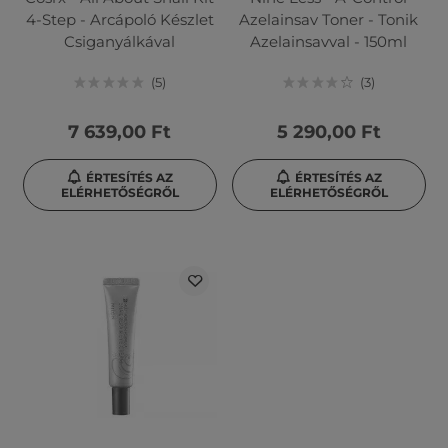
4-Step - Arcápoló Készlet
Azelainsav Toner - Tonik
Csiganyálkával
Azelainsavval - 150ml
5
3
7 639,00 Ft
5 290,00 Ft
ÉRTESÍTÉS AZ
ÉRTESÍTÉS AZ
ELÉRHETŐSÉGRŐL
ELÉRHETŐSÉGRŐL