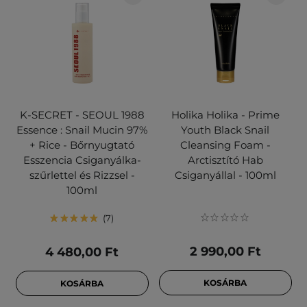
K-SECRET - SEOUL 1988
Holika Holika - Prime
Essence : Snail Mucin 97%
Youth Black Snail
+ Rice - Bőrnyugtató
Cleansing Foam -
Esszencia Csiganyálka-
Arctisztító Hab
szűrlettel és Rizzsel -
Csiganyállal - 100ml
100ml
7
2 990,00 Ft
4 480,00 Ft
KOSÁRBA
KOSÁRBA