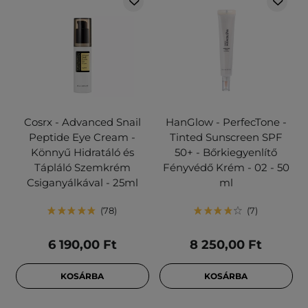
Cosrx - Advanced Snail
HanGlow - PerfecTone -
Peptide Eye Cream -
Tinted Sunscreen SPF
Könnyű Hidratáló és
50+ - Bőrkiegyenlítő
Tápláló Szemkrém
Fényvédő Krém - 02 - 50
Csiganyálkával - 25ml
ml
78
7
6 190,00 Ft
8 250,00 Ft
KOSÁRBA
KOSÁRBA