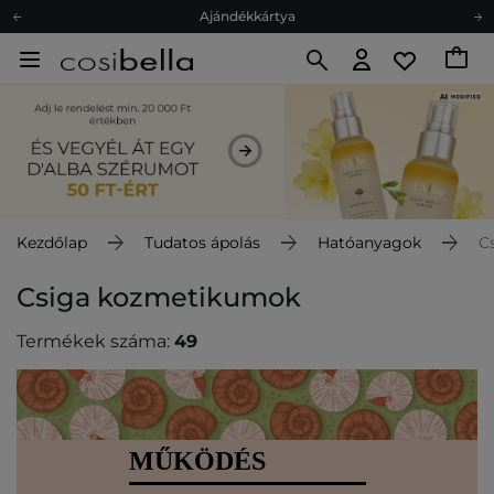
Ajándékkártya
Ingyenes szállítás 15 000 Ft-tól
Hűségprogram
Ökológia
Ajándékkártya
Kezdőlap
Tudatos ápolás
Hatóanyagok
C
Csiga kozmetikumok
Termékek száma:
49
MŰKÖDÉS