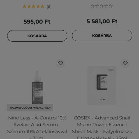
9
5 581,00 Ft
595,00 Ft
KOSÁRBA
KOSÁRBA
KOZMETOLÓGUS VÁLASZTÁSA
Nine Less - A-Control 10%
COSRX - Advanced Snail
Azelaic Acid Serum -
Mucin Power Essence
Szérum 10% Azelainsavval
Sheet Mask - Fátyolmaszk
- 30ml
Csiganyálkával - 25ml