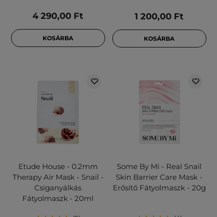
4 290,00 Ft
1 200,00 Ft
KOSÁRBA
KOSÁRBA
Etude House - 0.2mm
Some By Mi - Real Snail
Therapy Air Mask - Snail -
Skin Barrier Care Mask -
Csiganyálkás
Erősítő Fátyolmaszk - 20g
Fátyolmaszk - 20ml