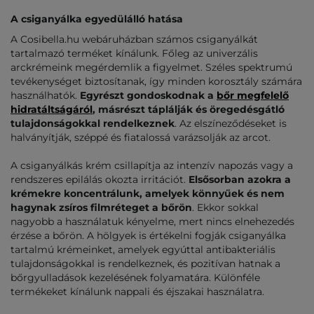
A csiganyálka egyedülálló hatása
A Cosibella.hu webáruházban számos csiganyálkát
tartalmazó terméket kínálunk. Főleg az univerzális
arckrémeink megérdemlik a figyelmet. Széles spektrumú
tevékenységet biztosítanak, így minden korosztály számára
használhatók.
Egyrészt gondoskodnak a
bőr megfelelő
hidratáltságáról
, másrészt táplálják és öregedésgátló
tulajdonságokkal rendelkeznek
. Az elszíneződéseket is
halványítják, széppé és fiatalossá varázsolják az arcot.
A csiganyálkás krém csillapítja az intenzív napozás vagy a
rendszeres epilálás okozta irritációt.
Elsősorban azokra a
krémekre koncentrálunk, amelyek könnyűek és nem
hagynak zsíros filmréteget a bőrön
. Ekkor sokkal
nagyobb a használatuk kényelme, mert nincs elnehezedés
érzése a bőrön. A hölgyek is értékelni fogják csiganyálka
tartalmú krémeinket, amelyek egyúttal antibakteriális
tulajdonságokkal is rendelkeznek, és pozitívan hatnak a
bőrgyulladások kezelésének folyamatára. Különféle
termékeket kínálunk nappali és éjszakai használatra.