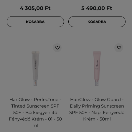
4 305,00 Ft
5 490,00 Ft
KOSÁRBA
KOSÁRBA
HanGlow - PerfecTone -
HanGlow - Glow Guard -
Tinted Sunscreen SPF
Daily Priming Sunscreen
50+ - Bőrkiegyenlítő
SPF 50+ - Napi Fényvédő
Fényvédő Krém - 01 - 50
Krém - 50ml
ml