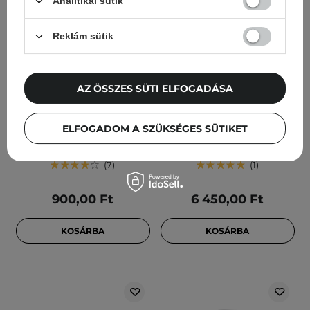
Analitikai sütik
Reklám sütik
AZ ÖSSZES SÜTI ELFOGADÁSA
Petitfee - Gold Neck Pack
Cos De BAHA - SH Snail
- Hidrogél Nyakmaszk az
Mucin Hyaluronic Acid
Öregedés Jelei Ellen - 10g
Serum - Hidratáló Szérum
ELFOGADOM A SZÜKSÉGES SÜTIKET
Csigamucinnal - 120ml
7
1
900,00 Ft
6 450,00 Ft
KOSÁRBA
KOSÁRBA