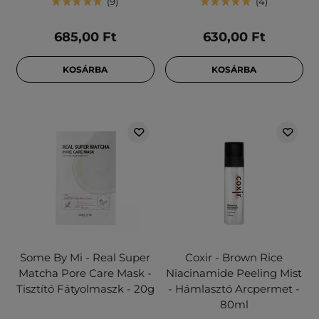
9
4
685,00 Ft
630,00 Ft
KOSÁRBA
KOSÁRBA
Some By Mi - Real Super
Coxir - Brown Rice
Matcha Pore Care Mask -
Niacinamide Peeling Mist
Tisztító Fátyolmaszk - 20g
- Hámlasztó Arcpermet -
80ml