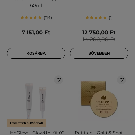
60ml
114
1
7 151,00 Ft
12 750,00 Ft
14 200,00 Ft
KOSÁRBA
BŐVEBBEN
KÉSZLETBEN OLCSÓBBAN
HanGlow - GlowUp Kit 02
Petitfee - Gold & Snail