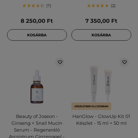
7
2
8 250,00 Ft
7 350,00 Ft
KOSÁRBA
KOSÁRBA
KÉSZLETBEN OLCSÓBBAN
Beauty of Joseon -
HanGlow - GlowUp Kit 01
Ginseng + Snail Mucin
Készlet - 15 ml + 50 ml
Serum - Regeneráló
Arcszérum Ginzenggel -