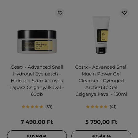
Cosrx - Advanced Snail
Cosrx - Advanced Snail
Hydrogel Eye patch -
Mucin Power Gel
Hidrogél Szemkörnyék
Cleanser - Gyengéd
Tapasz Csiganyálkával -
Arctisztító Gél
60db
Csiganyalkával - 150ml
39
41
7 490,00 Ft
5 790,00 Ft
KOSÁRBA
KOSÁRBA