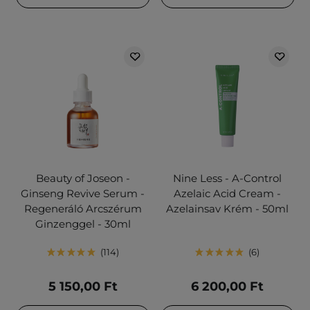
Beauty of Joseon -
Nine Less - A-Control
Ginseng Revive Serum -
Azelaic Acid Cream -
Regeneráló Arcszérum
Azelainsav Krém - 50ml
Ginzenggel - 30ml
114
6
5 150,00 Ft
6 200,00 Ft