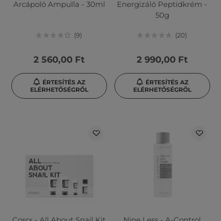
Arcápoló Ampulla - 30ml
Energizáló Peptidkrém -
50g
9
20
2 560,00 Ft
2 990,00 Ft
ÉRTESÍTÉS AZ
ÉRTESÍTÉS AZ
ELÉRHETŐSÉGRŐL
ELÉRHETŐSÉGRŐL
Cosrx - All About Snail Kit
Nine Less - A-Control