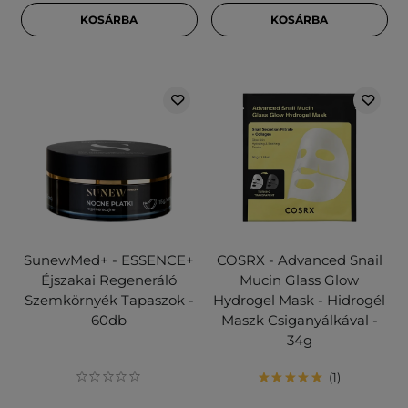
KOSÁRBA
KOSÁRBA
SunewMed+ - ESSENCE+
COSRX - Advanced Snail
Éjszakai Regeneráló
Mucin Glass Glow
Szemkörnyék Tapaszok -
Hydrogel Mask - Hidrogél
60db
Maszk Csiganyálkával -
34g
1