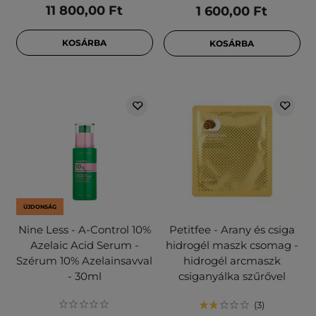
11 800,00 Ft
1 600,00 Ft
KOSÁRBA
KOSÁRBA
ÚJDONSÁG
Nine Less - A-Control 10%
Petitfee - Arany és csiga
Azelaic Acid Serum -
hidrogél maszk csomag -
Szérum 10% Azelainsavval
hidrogél arcmaszk
- 30ml
csiganyálka szűrővel
3