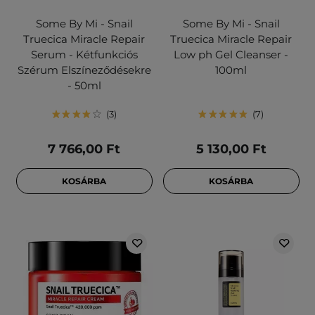
Some By Mi - Snail
Some By Mi - Snail
Truecica Miracle Repair
Truecica Miracle Repair
Serum - Kétfunkciós
Low ph Gel Cleanser -
Szérum Elszíneződésekre
100ml
- 50ml
3
7
7 766,00 Ft
5 130,00 Ft
KOSÁRBA
KOSÁRBA