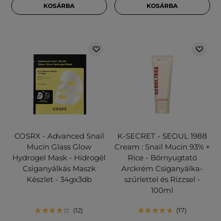
KOSÁRBA
KOSÁRBA
COSRX - Advanced Snail
K-SECRET - SEOUL 1988
Mucin Glass Glow
Cream : Snail Mucin 93% +
Hydrogel Mask - Hidrogél
Rice - Bőrnyugtató
Csiganyálkás Maszk
Arckrém Csiganyálka-
Készlet - 34gx3db
szűrlettel és Rizzsel -
100ml
12
17