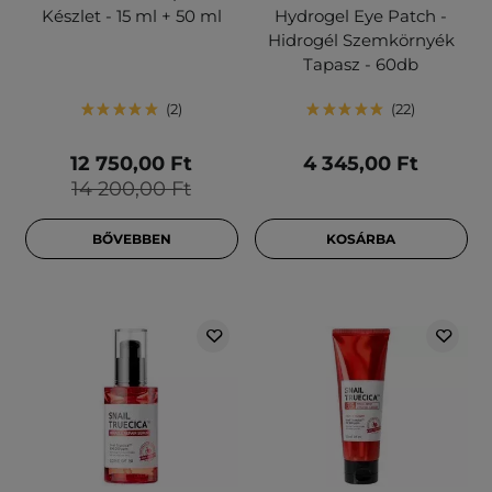
Készlet - 15 ml + 50 ml
Hydrogel Eye Patch -
Hidrogél Szemkörnyék
Tapasz - 60db
2
22
12 750,00 Ft
4 345,00 Ft
14 200,00 Ft
BŐVEBBEN
KOSÁRBA