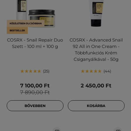
KÉSZLETBEN OLCSÓBBAN
BESTSELLER
COSRX - Snail Repair Duo
COSRX - Advanced Snail
Szett - 100 ml + 100 g
92 All in One Cream -
Többfunkciós Krém
Csiganyálkával - 50g
25
44
7 100,00 Ft
2 450,00 Ft
7 890,00 Ft
BŐVEBBEN
KOSÁRBA