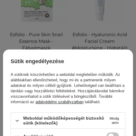
Esfolio - Pure Skin Snail
Esfolio - Hyaluronic Acid
Essence Mask -
Facial Cream
Fátyolmaszk
#Moisturising - Hidratáló
Csiganyálkával - 25ml
Hialuronsavas Krém - 50g
Sütik engedélyezése
40
13
A sütiknek köszönhetően a weboldal megfelelően működik. Az
alábbiakban ellenőrizheted, hogy mi és a partnereink milyen
1 390,00 Ft
2 100,00 Ft
adatokat és milyen célból gyűjtünk. Lehetőséged van beállítani a
tárolási vagy hozzáférési feltételeket. Hozzájárulásodat bármikor
KOSÁRBA
KOSÁRBA
visszavonhatod a sütik törlésével a böngészőből. További
információ az
adatvédelmi szabályzatban
található.
Weboldal működőképességét biztosító
Mindig
sütik (kötelezők)
aktív