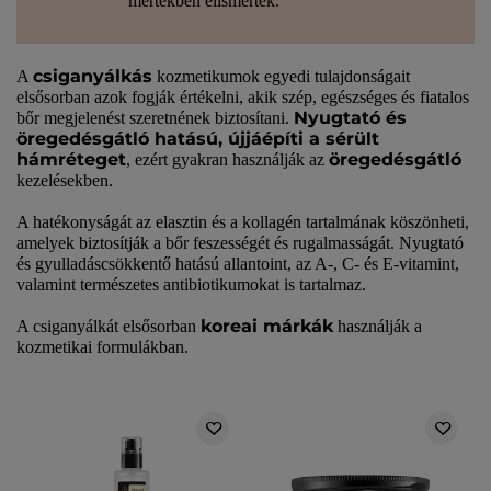
mértékben elismerték.
csiganyálkás
A
kozmetikumok egyedi tulajdonságait
elsősorban azok fogják értékelni, akik szép, egészséges és fiatalos
Nyugtató és
bőr megjelenést szeretnének biztosítani.
öregedésgátló hatású, újjáépíti a sérült
hámréteget
öregedésgátló
, ezért gyakran használják az
kezelésekben.
A hatékonyságát az elasztin és a kollagén tartalmának köszönheti,
amelyek biztosítják a bőr feszességét és rugalmasságát. Nyugtató
és gyulladáscsökkentő hatású allantoint, az A-, C- és E-vitamint,
valamint természetes antibiotikumokat is tartalmaz.
koreai márkák
A csiganyálkát elsősorban
használják a
kozmetikai formulákban.