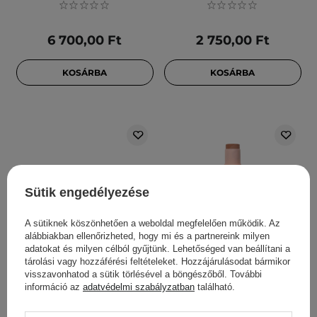
6 700,00 Ft
2 750,00 Ft
KOSÁRBA
KOSÁRBA
Sütik engedélyezése
A sütiknek köszönhetően a weboldal megfelelően működik. Az
alábbiakban ellenőrizheted, hogy mi és a partnereink milyen
adatokat és milyen célból gyűjtünk. Lehetőséged van beállítani a
Moira - Stay Golden
Moira - Sculpt & Glow Duo
tárolási vagy hozzáférési feltételeket. Hozzájárulásodat bármikor
Cream Bronzer & Contour
Stick - Kontúrozó Stift -
visszavonhatod a sütik törlésével a böngészőből. További
információ az
adatvédelmi szabályzatban
található.
- Krémes Bronzosító -
300 Cool For Summer -
400C - 3,8g
6g+5,2g