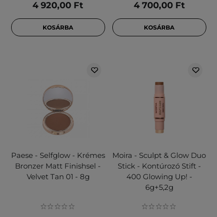
4 920,00 Ft
4 700,00 Ft
KOSÁRBA
KOSÁRBA
Paese - Selfglow - Krémes
Moira - Sculpt & Glow Duo
Bronzer Matt Finishsel -
Stick - Kontúrozó Stift -
Velvet Tan 01 - 8g
400 Glowing Up! -
6g+5,2g