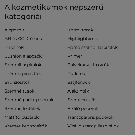
A kozmetikumok népszerű
kategóriái
Alapozók
Korrektorok
BB és CC Krémek
Highlighterek
Pirosítók
Barna szempillaspirálok
Cushion alapozók
Primer
Szempillaspirálok
Folyékony pirosítók
Krémes pirosítók
Púderek
Bronzosítók
Szájfények
Szemhéjtusok
Ajaktinták
Szemhéjpúder paletták
Szemceruzák
Szemhéjfestékek
Fixáló púderek
Mattító púderek
Transzparens púderek
Krémes bronzosítók
Vízálló szempillaspirálok