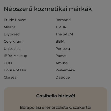
Népszerű kozmetikai márkák
Etude House
Rom&nd
Missha
TIRTIR
Lilybyred
The SAEM
Colorgram
BBIA
Unleashia
Peripera
IBRA Makeup
Paese
CLIO
Amuse
House of Hur
Wakemake
Claresa
Dasique
Cosibella hírlevél
Bőrápolási ellenőrzőlisták, szakértői