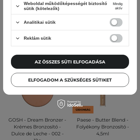
Weboldal működőképességét biztosító
Mindig
sütik (kötelezők)
aktív
Analitikai sütik
4 950,00 Ft
6 450,00 Ft
KOSÁRBA
KOSÁRBA
Reklám sütik
AZ ÖSSZES SÜTI ELFOGADÁSA
ELFOGADOM A SZÜKSÉGES SÜTIKET
ÚJDONSÁG
GOSH - Dream Bronzer -
Paese - Butter Blend -
Krémes Bronzosító -
Folyékony Bronzosító -
Dulce de Leche - 002 -
4,5ml