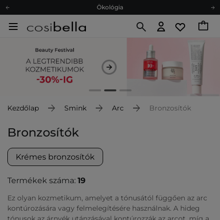
Ajándékkártya
Ingyenes szállítás 15 000 Ft-tól
Hűségprogram
Ökológia
Ajándékkártya
Kezdőlap
Smink
Arc
Bronzosítók
Bronzosítók
Krémes bronzosítók
Termékek száma:
19
Ez olyan kozmetikum, amelyet a tónusától függően az arc
kontúrozására vagy felmelegítésére használnak. A hideg
tónusok az árnyék utánzásával kontúrozzák az arcot, míg a