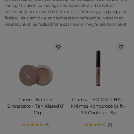
meleg tónusok barnaságot és napcsókolta bőrhatást
keltenek. A bronzosító lehet matt, szatén vagy ragyogtató
finishű, és a smink elengedhetetlen befejezője. Nézd meg
kínálatunkat, és fedezd fel a számodra megfelelő terméket!
Paese - Krémes
Claresa - SO MATCHY! -
Bronzosító - Tan Kissed 01
Krémes Kontúrozó Stift -
- 12g
3.5 Contour - 3g
3
2