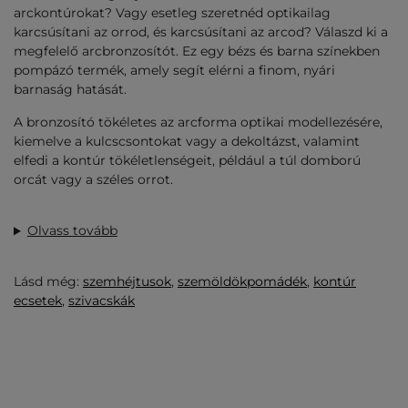
arckontúrokat? Vagy esetleg szeretnéd optikailag
karcsúsítani az orrod, és karcsúsítani az arcod? Válaszd ki a
megfelelő arcbronzosítót. Ez egy bézs és barna színekben
pompázó termék, amely segít elérni a finom, nyári
barnaság hatását.
A bronzosító tökéletes az arcforma optikai modellezésére,
kiemelve a kulcscsontokat vagy a dekoltázst, valamint
elfedi a kontúr tökéletlenségeit, például a túl domború
orcát vagy a széles orrot.
Olvass tovább
Lásd még:
szemhéjtusok
,
szemöldökpomádék
,
kontúr
ecsetek
,
szivacskák