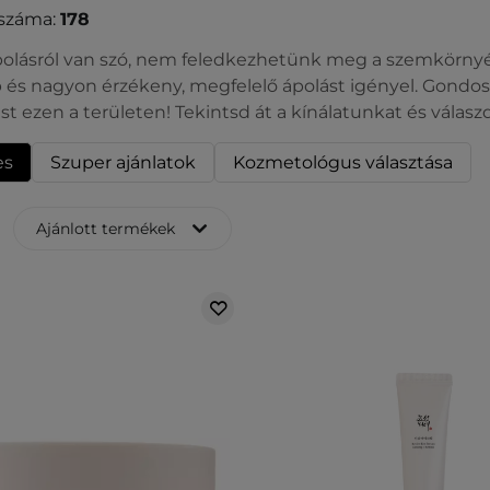
száma:
178
polásról van szó, nem feledkezhetünk meg a szemkörnyékr
és nagyon érzékeny, megfelelő ápolást igényel. Gondosk
t ezen a területen! Tekintsd át a kínálatunkat és válas
es
Szuper ajánlatok
Kozmetológus választása
Ajánlott termékek