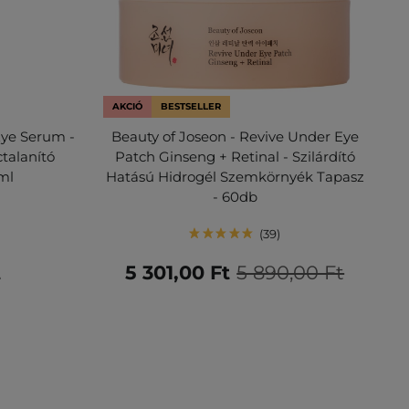
AKCIÓ
BESTSELLER
Eye Serum -
Beauty of Joseon - Revive Under Eye
talanító
Patch Ginseng + Retinal - Szilárdító
ml
Hatású Hidrogél Szemkörnyék Tapasz
- 60db
39
t
5 301,00 Ft
5 890,00 Ft