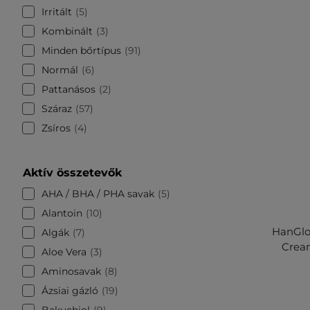
Irritált
5
Kombinált
3
Minden bőrtípus
91
Normál
6
Pattanásos
2
Száraz
57
Zsíros
4
Aktív összetevők
AHA / BHA / PHA savak
5
Alantoin
10
HanGlow
Algák
7
Crea
Aloe Vera
3
Aminosavak
8
Ázsiai gázló
19
Bakuchiol
9