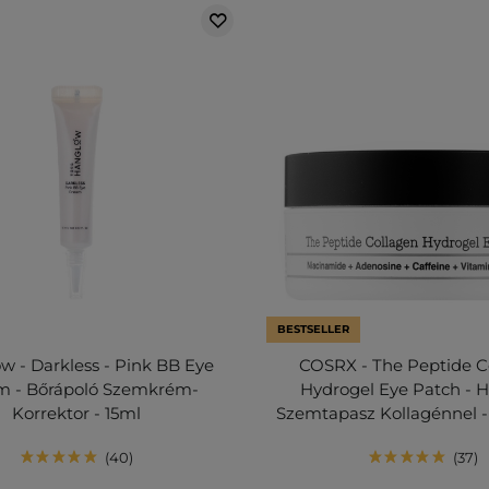
BESTSELLER
 - Darkless - Pink BB Eye
COSRX - The Peptide C
m - Bőrápoló Szemkrém-
Hydrogel Eye Patch - H
Korrektor - 15ml
Szemtapasz Kollagénnel 
40
37