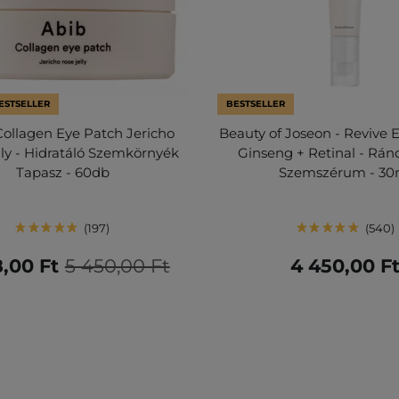
ESTSELLER
BESTSELLER
Collagen Eye Patch Jericho
Beauty of Joseon - Revive 
lly - Hidratáló Szemkörnyék
Ginseng + Retinal - Ránc
Tapasz - 60db
Szemszérum - 30
197
540
8,00 Ft
5 450,00 Ft
4 450,00 F