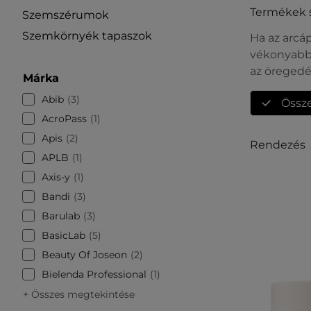
Termékek 
Szemszérumok
Szemkörnyék tapaszok
Ha az arcá
vékonyabb 
az öregedés
Márka
Abib
3
Össz
AcroPass
1
Apis
2
Rendezés
APLB
1
Axis-y
1
Bandi
3
Barulab
3
BasicLab
5
Beauty Of Joseon
2
Bielenda Professional
1
+ Összes megtekintése