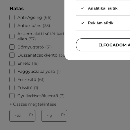
AKCIÓ
B
Hatás
Analitikai sütik
K-SECRET
Anti-Ageing
66
Retinal
Reklám sütik
Antioxidáns
33
Bean - 
K
A szem alatti sötét karikák
ellen
57
ELFOGADOM A
Bőrnyugtató
31
Duzzanatcsökkentő
36
5 30
Emelő
18
Faggyúszabályozó
1
Feszesítő
61
Frissítő
1
Gyulladáscsökkentő
3
+ Összes megtekintése
Ft
Ft
-tól
-ig
-