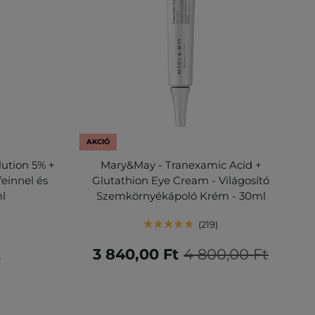
AKCIÓ
lution 5% +
Mary&May - Tranexamic Acid +
einnel és
Glutathion Eye Cream - Világosító
ml
Szemkörnyékápoló Krém - 30ml
219
t
3 840,00 Ft
4 800,00 Ft