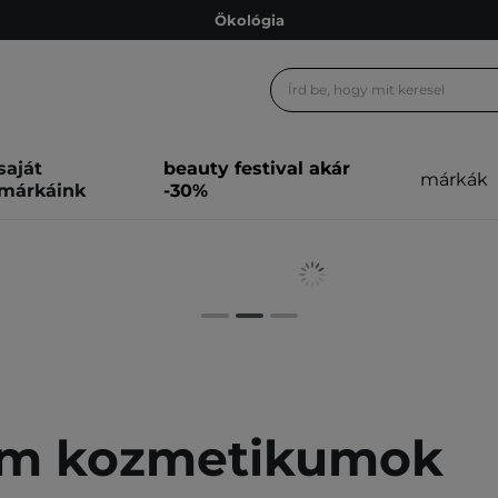
Ökológia
Ajándékkártya
Ingyenes szállítás 15 000 Ft-tól
Hűségprogram
saját
beauty festival akár
márkák
Ökológia
márkáink
-30%
Ajándékkártya
m kozmetikumok