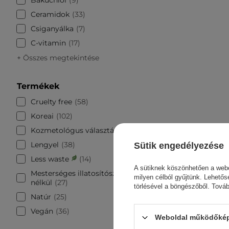
Ceramidok
33
Csiganyálka
7
C-vitamin
17
+ Összes megtekintése
Termékek
Cruelty free
58
Koreai
102
Kozmetológus választása
4
Lengyel
38
Sütik engedélyezése
Less waste
14
A sütiknek köszönhetően a webo
Mesterséges illatosítószerek
milyen célból gyűjtünk. Lehetős
nélkül
27
törlésével a böngészőből. Tová
Natúr
25
Vegán
36
Weboldal működőképe