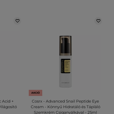
AKCIÓ
 Acid +
Cosrx - Advanced Snail Peptide Eye
ilágosító
Cream - Könnyű Hidratáló és Tápláló
Szemkrém Csiganyálkával - 25ml