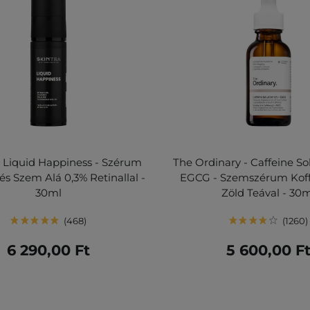
- Liquid Happiness - Szérum
The Ordinary - Caffeine So
és Szem Alá 0,3% Retinallal -
EGCG - Szemszérum Koff
30ml
Zöld Teával - 30
468
1260
6 290,00 Ft
5 600,00 F