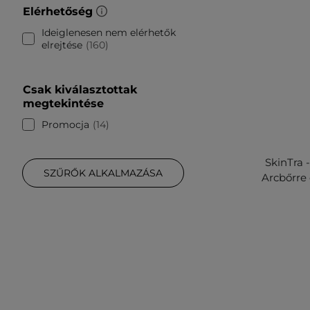
Elérhetőség
Ideiglenesen nem elérhetők
elrejtése
160
Csak kiválasztottak
megtekintése
Promocja
14
SkinTra 
SZŰRŐK ALKALMAZÁSA
Arcbőrre 