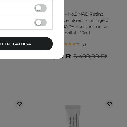
AKCIÓ
olution 10%
Numbuzin - No.9 NAD Retinol
e Peptid
Volumetox Szemkrém - Liftingelő
ml
Szemkrém NAD+ Koenzimmel és
Retinollal - 10ml
TI ELFOGADÁSA
3
t
4 941,00 Ft
5 490,00 Ft