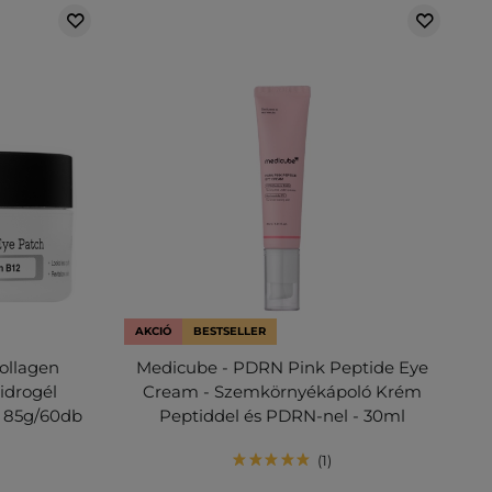
AKCIÓ
BESTSELLER
ollagen
Medicube - PDRN Pink Peptide Eye
idrogél
Cream - Szemkörnyékápoló Krém
- 85g/60db
Peptiddel és PDRN-nel - 30ml
1