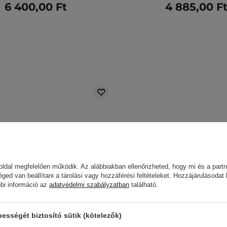
6 400,00 Ft
4 885,00 F
ldal megfelelően működik. Az alábbiakban ellenőrizheted, hogy mi és a partn
éged van beállítani a tárolási vagy hozzáférési feltételeket. Hozzájárulásodat
bbi információ az
adatvédelmi szabályzatban
található.
sségét biztosító sütik (kötelezők)