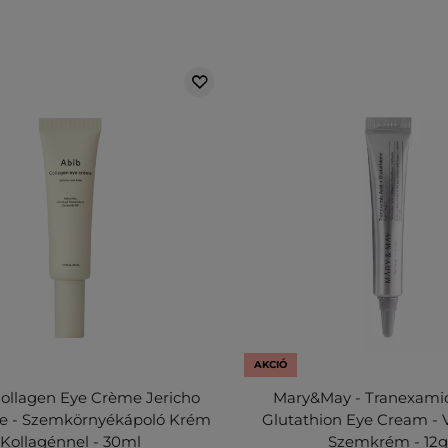
AKCIÓ
Collagen Eye Crème Jericho
Mary&May - Tranexamic
e - Szemkörnyékápoló Krém
Glutathion Eye Cream - V
Kollagénnel - 30ml
Szemkrém - 12g