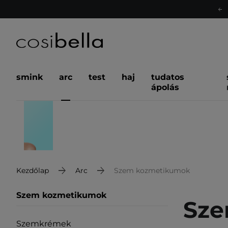
smink
arc
test
haj
tudatos
ápolás
Kezdőlap
Arc
Szem kozmetikumok
Szem kozmetikumok
Sze
Szemkrémek