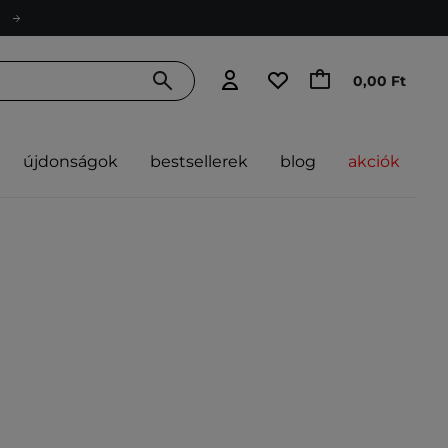
0,00 Ft
újdonságok
bestsellerek
blog
akciók