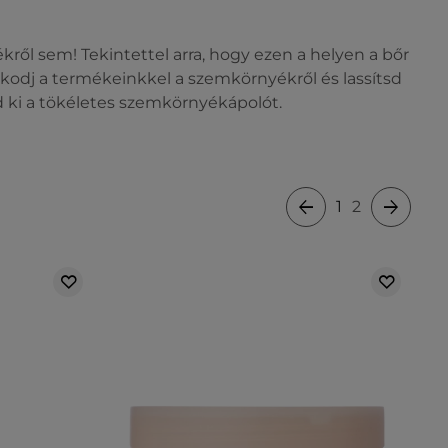
ől sem! Tekintettel arra, hogy ezen a helyen a bőr
odj a termékeinkkel a szemkörnyékről és lassítsd
zd ki a tökéletes szemkörnyékápolót.
1
2