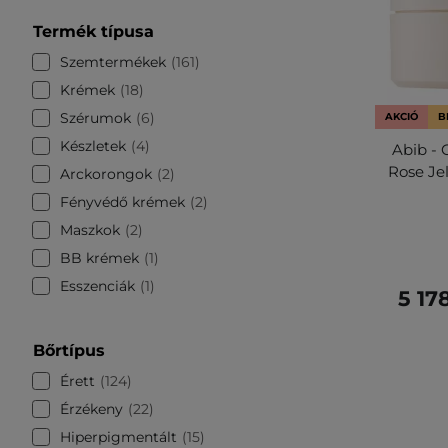
Termék típusa
Szemtermékek
161
Krémek
18
Szérumok
6
AKCIÓ
B
Készletek
4
Abib - 
Rose Je
Arckorongok
2
Fényvédő krémek
2
Maszkok
2
BB krémek
1
Esszenciák
1
5 17
Bőrtípus
Érett
124
Érzékeny
22
Hiperpigmentált
15