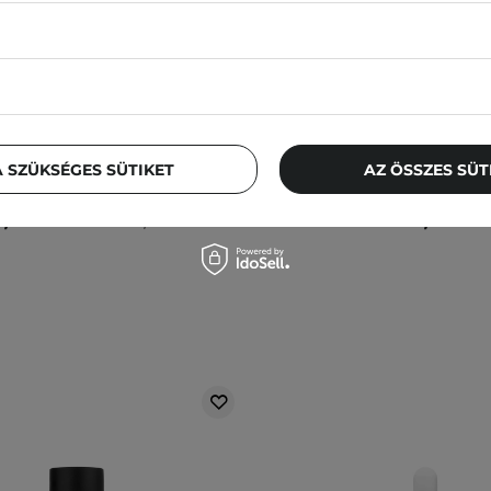
ESTSELLER
BESTSELLER
 - SEOUL 1988 Eye Cream :
The Ordinary - Argireline S
 Liposome 4% + Fermented
- Szérum 10% Argirelin
Feszesítő Szemkörnyékápoló
Komplexszel - 30
rém Retinallal - 30ml
 SZÜKSÉGES SÜTIKET
AZ ÖSSZES SÜ
61
724
1,00 Ft
5 890,00 Ft
4 290,00 F