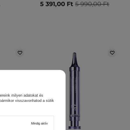
t
5 391,00 Ft
5 990,00 Ft
ereink milyen adatokat és
 bármikor visszavonhatod a sütik
Mindig aktív