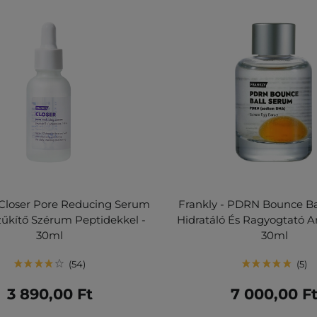
 Closer Pore Reducing Serum
Frankly - PDRN Bounce Ba
zűkítő Szérum Peptidekkel -
Hidratáló És Ragyogtató A
30ml
30ml
54
5
3 890,00 Ft
7 000,00 F