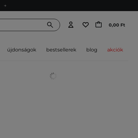
0,00 Ft
újdonságok
bestsellerek
blog
akciók