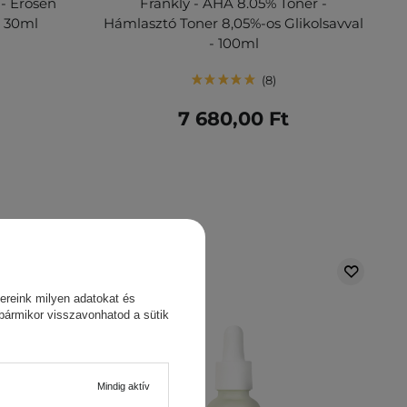
- Erősen
Frankly - AHA 8.05% Toner -
- 30ml
Hámlasztó Toner 8,05%-os Glikolsavval
- 100ml
8
7 680,00 Ft
ereink milyen adatokat és
 bármikor visszavonhatod a sütik
Mindig aktív