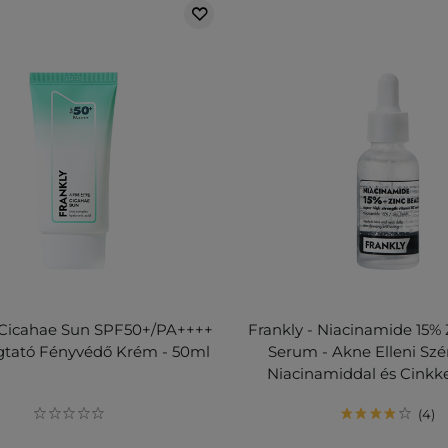
- Cicahae Sun SPF50+/PA++++
Frankly - Niacinamide 15%
gtató Fényvédő Krém - 50ml
Serum - Akne Elleni Sz
Niacinamiddal és Cinkke
4