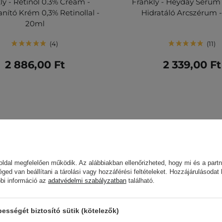
ly - Retinol 0.3% Cream -
Frankly - Heyday Serum 
nító Krém 0,3% Retinollal -
Hidratáló Arcszérum 
20ml
4
11
2 886,00 Ft
2 339,00 Ft
ldal megfelelően működik. Az alábbiakban ellenőrizheted, hogy mi és a partn
éged van beállítani a tárolási vagy hozzáférési feltételeket. Hozzájárulásodat
bbi információ az
adatvédelmi szabályzatban
található.
sségét biztosító sütik (kötelezők)