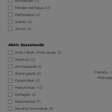
Kombinált
3
Minden bőrtípus
13
Pattanásos
2
Száraz
6
Zsíros
4
Aktív összetevők
AHA / BHA / PHA savak
5
Alantoin
2
Aminosavak
1
Frankly -
Ázsiai gázló
5
- Póruss
Ceramidok
2
Hialuronsav
12
Kollagén
5
Niacinamid
7
Növényi kivonatok
8