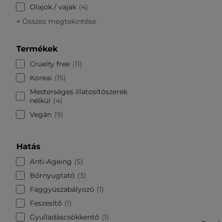
Olajok / vajak
4
+ Összes megtekintése
Termékek
Cruelty free
11
Koreai
15
Mesterséges illatosítószerek
nélkül
4
Vegán
9
Hatás
Anti-Ageing
5
Bőrnyugtató
3
Faggyúszabályozó
1
Feszesítő
1
Gyulladáscsökkentő
1