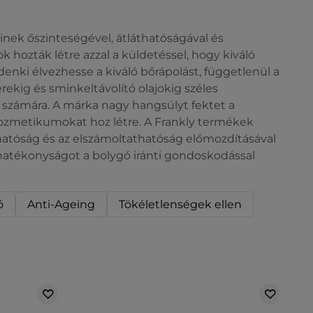
nek őszinteségével, átláthatóságával és
hozták létre azzal a küldetéssel, hogy kiváló
ki élvezhesse a kiváló bőrápolást, függetlenül a
ekig és sminkeltávolító olajokig széles
s számára. A márka nagy hangsúlyt fektet a
 kozmetikumokat hoz létre. A Frankly termékek
thatóság és az elszámoltathatóság előmozdításával
 hatékonyságot a bolygó iránti gondoskodással
ó
Anti-Ageing
Tökéletlenségek ellen