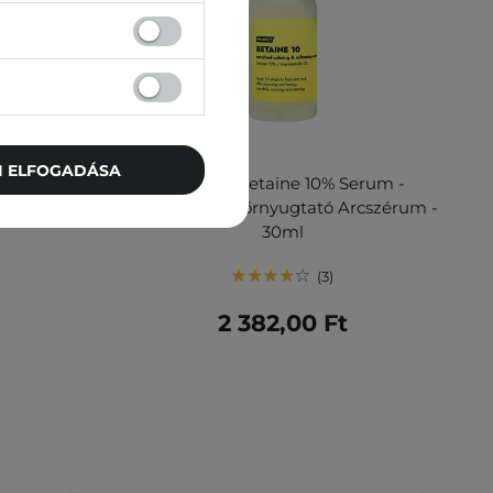
TI ELFOGADÁSA
ucing Serum
Frankly - Betaine 10% Serum -
rum - 60ml
Hidratáló és Bőrnyugtató Arcszérum -
30ml
3
2 382,00 Ft