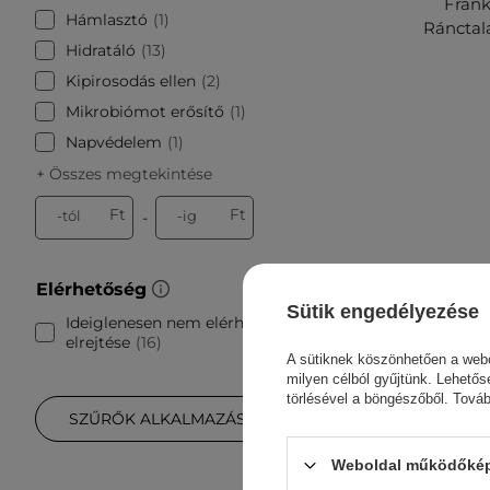
Frank
Hámlasztó
1
Ránctala
Hidratáló
13
Kipirosodás ellen
2
Mikrobiómot erősítő
1
Napvédelem
1
+ Összes megtekintése
Ft
Ft
-tól
-ig
-
Elérhetőség
Sütik engedélyezése
Ideiglenesen nem elérhetők
elrejtése
16
A sütiknek köszönhetően a webo
milyen célból gyűjtünk. Lehetős
törlésével a böngészőből. Tová
SZŰRŐK ALKALMAZÁSA
Weboldal működőképe