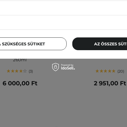
 SZÜKSÉGES SÜTIKET
AZ ÖSSZES SÜ
- CICA & HA Toner - Nyugtató
Frankly - Closer Pore Red
ik Centella Komplexszel -
- Peptid Pórusszűkítő Szé
260ml
3
20
6 000,00 Ft
2 951,00 Ft