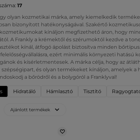
száma:
17
egy olyan kozmetikai márka, amely kiemelkedik termékei
an bizonyított hatékonyságával. Szakértő kozmetikusok 
ozmetikumokat kínáljon megfizethető áron, hogy minden
tól. A Frankly a krémektől és szérumoktól kezdve a toner
sztékot kínál, átfogó ápolást biztosítva minden bőrtípu
 felelősségvállalásra, ezért minimális környezeti hatású
egánok és kísérletmentesek. A márka célja, hogy az átlá
 a szépségipart, és olyan termékeket kínáljon, amelyek a
ndoskodj a bőrödről és a bolygóról a Franklyval!
s
Hidratáló
Hámlasztó
Tisztító
Ragyogtat
Ajánlott termékek