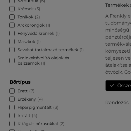
Szérumok
6
Termékek 
Krémek
5
A Frankly 
Tonikok
2
tudományos
Arckorongok
1
minőségű k
Fényvédő krémek
1
pénztárcájá
Maszkok
1
termékvála
Savakat tartalmazó termékek
1
környezeti
Sminkeltávolító olajok és
teljesen v
balzsamok
1
átalakítsa
ötvözik. Go
Bőrtípus
Össze
Érett
7
Érzékeny
4
Rendezés
Hiperpigmentált
3
Irritált
4
Kitágult pórusokkal
2