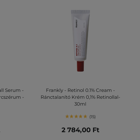
ll Serum -
Frankly - Retinol 0.1% Cream -
rcszérum -
Ránctalanító Krém 0,1% Retinollal-
30ml
15
t
2 784,00 Ft