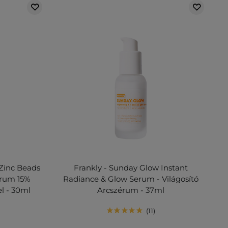
 Zinc Beads
Frankly - Sunday Glow Instant
érum 15%
Radiance & Glow Serum - Világosító
l - 30ml
Arcszérum - 37ml
11