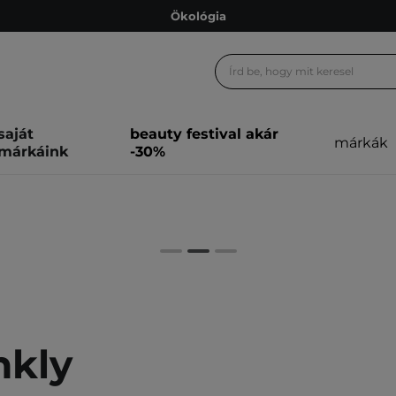
Ökológia
Ajándékkártya
Ingyenes szállítás 15 000 Ft-tól
Hűségprogram
saját
beauty festival akár
márkák
Ökológia
márkáink
-30%
Ajándékkártya
nkly