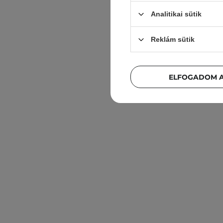
Analitikai sütik
Reklám sütik
ELFOGADOM A
Frankly 
Arcton