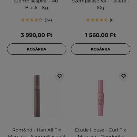
Szempillaspirál - #01
Szempillaspirál - Fekete -
Black - 8g
10g
24
6
3 990,00 Ft
1 560,00 Ft
KOSÁRBA
KOSÁRBA
Rom&nd - Han All Fix
Etude House - Curl Fix
Mascara - Szempillaspirál
Mascara - Göndörítő