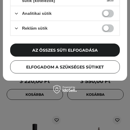
sütik (kötelezők)
aktív
Analitikai sütik
Reklám sütik
GOSH - Catchy Eyes
GOSH - Catchy Eyes
Mascara - Szempillaspirál
Mascara Waterproof -
- 8ml
Szempillaspirál Vízálló -
AZ ÖSSZES SÜTI ELFOGADÁSA
8ml
ELFOGADOM A SZÜKSÉGES SÜTIKET
3 220,00 Ft
3 550,00 Ft
KOSÁRBA
KOSÁRBA