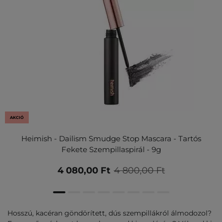
AKCIÓ
Heimish - Dailism Smudge Stop Mascara - Tartós
Fekete Szempillaspirál - 9g
4 080,00 Ft
4 800,00 Ft
Hosszú, kacéran göndörített, dús szempillákról álmodozol?