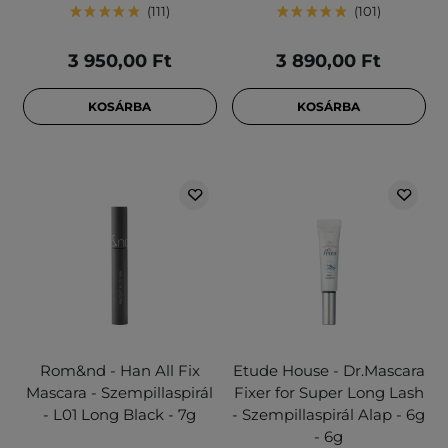
111
101
3 950,00 Ft
3 890,00 Ft
KOSÁRBA
KOSÁRBA
Rom&nd - Han All Fix
Etude House - Dr.Mascara
Mascara - Szempillaspirál
Fixer for Super Long Lash
- L01 Long Black - 7g
- Szempillaspirál Alap - 6g
- 6g