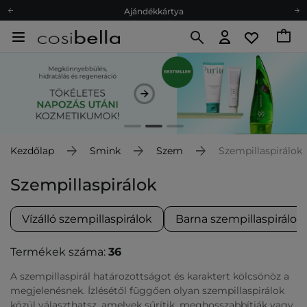
Ajándékkártya
Ingyenes szállítás 15 000 Ft-tól
Hűségprogram
Ökológia
Ajándékkártya
Kezdőlap
Smink
Szem
Szempillaspirálok
Szempillaspirálok
Vízálló szempillaspirálok
Barna szempillaspirálok
Termékek száma:
36
A szempillaspirál határozottságot és karaktert kölcsönöz a
megjelenésnek. Ízlésétől függően olyan szempillaspirálok
közül választhatsz, amelyek sűrítik, meghosszabbítják vagy