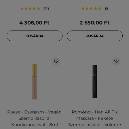
111
8
4 306,00 Ft
2 650,00 Ft
KOSÁRBA
KOSÁRBA
Paese - Eyegasm - Vegán
Rom&nd - Han All Fix
Szempillaspirál
Mascara - Fekete
Kondicionálóval - 8ml
Szempillaspirál - Volume