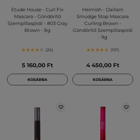
Etude House - Curl Fix
Heimish - Dailism
Mascara - Göndörítő
Smudge Stop Mascara
Szempillaspirál - #03 Gray
Curling Brown -
Brown - 8g
Göndörítő Szempillaspirál
- 9g
24
101
5 160,00 Ft
4 450,00 Ft
KOSÁRBA
KOSÁRBA