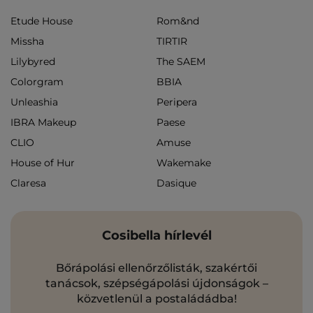
Etude House
Rom&nd
Missha
TIRTIR
Lilybyred
The SAEM
Colorgram
BBIA
Unleashia
Peripera
IBRA Makeup
Paese
CLIO
Amuse
House of Hur
Wakemake
Claresa
Dasique
Cosibella hírlevél
Bőrápolási ellenőrzőlisták, szakértői
tanácsok, szépségápolási újdonságok –
közvetlenül a postaládádba!