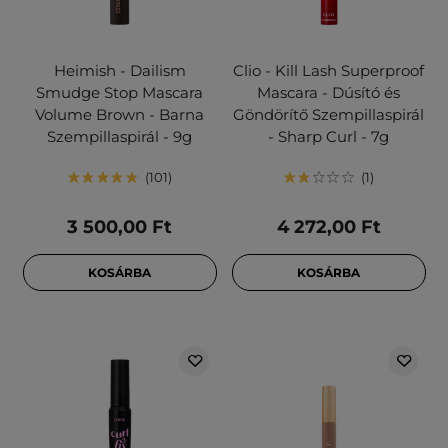
Heimish - Dailism
Clio - Kill Lash Superproof
Smudge Stop Mascara
Mascara - Dúsító és
Volume Brown - Barna
Göndörítő Szempillaspirál
Szempillaspirál - 9g
- Sharp Curl - 7g
101
1
3 500,00 Ft
4 272,00 Ft
KOSÁRBA
KOSÁRBA