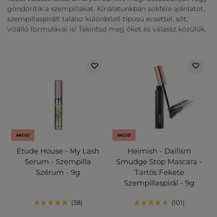
göndörítik a szempillákat. Kínálatunkban sokféle ajánlatot,
szempillaspirált találsz különböző típusú ecsettel, sőt,
vízálló formulával is! Tekintsd meg őket és válassz közülük.
AKCIÓ
AKCIÓ
Etude House - My Lash
Heimish - Dailism
Serum - Szempilla
Smudge Stop Mascara -
Szérum - 9g
Tartós Fekete
Szempillaspirál - 9g
38
101