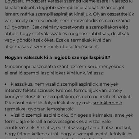
Egyszerű módszert keresel szemed kiemelésére? Válaszd ki
kínálatunkból a legjobb szempillaspirálokat. Számos jól
ismert márka szempillaspirálját kínáljuk. Olyan összetételük
van, amely nem kenődik, nem morzsolódik és nem szárad
túl gyorsan. Csak néhány ecsetvonás a szempillákon elég
ahhoz, hogy szétválasszák és meghosszabbítsák, dúsítsák
vagy göndörítsék őket. Ezek a termékek kiválóan
alkalmasak a szemsmink utolsó lépéseként.
Hogyan válsszuk ki a legjobb szempillaspirált?
Mindennapi használatra szánt, extrém körülményeknek
ellenálló szempillaspirálokat kínálunk. Válassz:
klasszikus, nem vízálló szempillaspirálok, amelyek
intenzív fekete színűek. Krémes formulájuk van, amely
könnyen eloszlik a szempillákon, és nem nehezíti el azokat.
Ráadásul micellás folyadékkal vagy más
sminklemosó
termékkel gyorsan lemoshatók;
vízálló szempillaspirálok
különleges alkalmakra, amelyek
formulája ellenáll a nedvességnek és a vízzel való
érintkezésnek. Sírhatsz, edzhetsz vagy táncolhatsz anélkül,
hogy félned kellene attól, hogy a szempillaspirál lefolyik, és