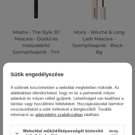
Missha - The Style 3D
Moira - Volume & Long
Mascara - Dúsító és
Lash Mascara -
Hosszabbító
Szempillaspirál - Black -
Szempillaspirál - 7ml
8g
1
Sütik engedélyezése
5 000,00 Ft
1 880,00 Ft
A sütiknek köszönhetően a weboldal megfelelően működik. Az
KOSÁRBA
alábbiakban ellenőrizheted, hogy mi és a partnereink milyen
KOSÁRBA
adatokat és milyen célból gyűjtünk. Lehetőséged van beállítani a
tárolási vagy hozzáférési feltételeket. Hozzájárulásodat bármikor
visszavonhatod a sütik törlésével a böngészőből. További
információ az
adatvédelmi szabályzatban
található.
Weboldal működőképességét biztosító
Mindig