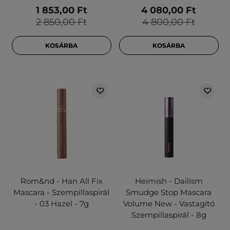
1 853,00 Ft
4 080,00 Ft
2 850,00 Ft
4 800,00 Ft
KOSÁRBA
KOSÁRBA
Rom&nd - Han All Fix
Heimish - Dailism
Mascara - Szempillaspirál
Smudge Stop Mascara
- 03 Hazel - 7g
Volume New - Vastagító
Szempillaspirál - 8g