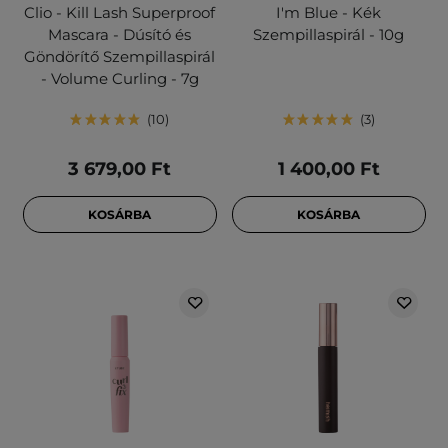
Clio - Kill Lash Superproof
I'm Blue - Kék
Mascara - Dúsító és
Szempillaspirál - 10g
Göndörítő Szempillaspirál
- Volume Curling - 7g
10
3
3 679,00 Ft
1 400,00 Ft
KOSÁRBA
KOSÁRBA