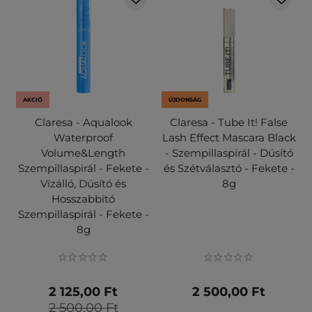
AKCIÓ
ÚJDONSÁG
Claresa - Aqualook
Claresa - Tube It! False
Waterproof
Lash Effect Mascara Black
Volume&Length
- Szempillaspirál - Dúsító
Szempillaspirál - Fekete -
és Szétválasztó - Fekete -
Vízálló, Dúsító és
8g
Hosszabbító
Szempillaspirál - Fekete -
8g
2 125,00 Ft
2 500,00 Ft
2 500,00 Ft