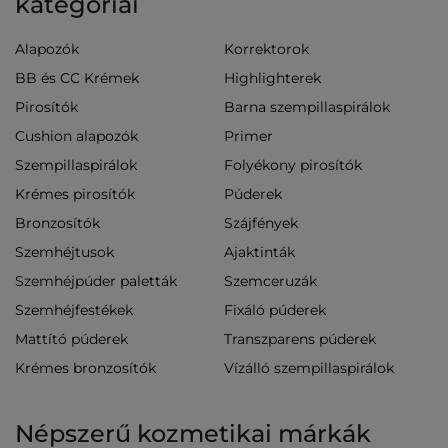
kategóriái
Alapozók
Korrektorok
BB és CC Krémek
Highlighterek
Pirosítók
Barna szempillaspirálok
Cushion alapozók
Primer
Szempillaspirálok
Folyékony pirosítók
Krémes pirosítók
Púderek
Bronzosítók
Szájfények
Szemhéjtusok
Ajaktinták
Szemhéjpúder paletták
Szemceruzák
Szemhéjfestékek
Fixáló púderek
Mattító púderek
Transzparens púderek
Krémes bronzosítók
Vízálló szempillaspirálok
Népszerű kozmetikai márkák