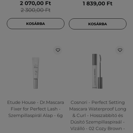
2 070,00 Ft
1 839,00 Ft
2 300,00 Ft
KOSÁRBA
KOSÁRBA
Etude House - Dr.Mascara
Cosnori - Perfect Setting
Fixer for Perfect Lash -
Mascara Waterproof Long
Szempillaspirál Alap - 6g
& Curl - Hosszabbító és
Dúsító Szempillaspiraál -
Vízálló - 02 Cozy Brown -