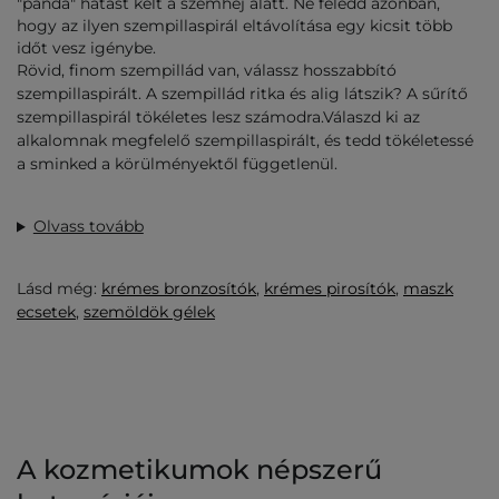
"panda" hatást kelt a szemhéj alatt. Ne feledd azonban,
hogy az ilyen szempillaspirál eltávolítása egy kicsit több
időt vesz igénybe.
Rövid, finom szempillád van, válassz hosszabbító
szempillaspirált. A szempillád ritka és alig látszik? A sűrítő
szempillaspirál tökéletes lesz számodra.Válaszd ki az
alkalomnak megfelelő szempillaspirált, és tedd tökéletessé
a sminked a körülményektől függetlenül.
Olvass tovább
Lásd még:
krémes bronzosítók
,
krémes pirosítók
,
maszk
ecsetek
,
szemöldök gélek
A kozmetikumok népszerű