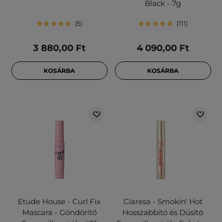
Black - 7g
5
111
3 880,00 Ft
4 090,00 Ft
KOSÁRBA
KOSÁRBA
Etude House - Curl Fix
Claresa - Smokin' Hot
Mascara - Göndörítő
Hosszabbító és Dúsító