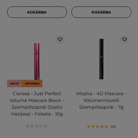
KOSÁRBA
KOSÁRBA
AKCIÓ
ÚJDONSÁG
Claresa - Just Perfect
Missha - 4D Mascara -
Volume Mascara Black -
Volumennövelő
Szempillaspirál Dúsító
Szempillaspirál - 7g
Hatással - Fekete - 10g
4