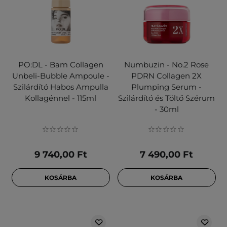
PO:DL - Bam Collagen
Numbuzin - No.2 Rose
Unbeli-Bubble Ampoule -
PDRN Collagen 2X
Szilárdító Habos Ampulla
Plumping Serum -
Kollagénnel - 115ml
Szilárdító és Töltő Szérum
- 30ml
9 740,00 Ft
7 490,00 Ft
KOSÁRBA
KOSÁRBA