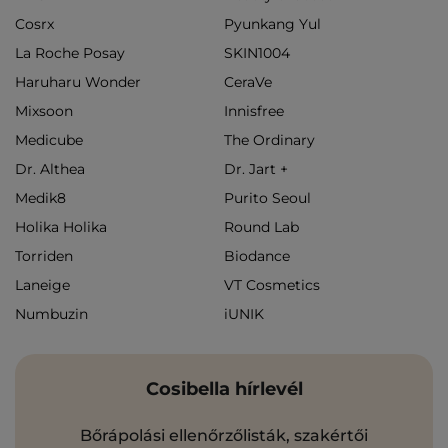
Cosrx
Pyunkang Yul
La Roche Posay
SKIN1004
Haruharu Wonder
CeraVe
Mixsoon
Innisfree
Medicube
The Ordinary
Dr. Althea
Dr. Jart +
Medik8
Purito Seoul
Holika Holika
Round Lab
Torriden
Biodance
Laneige
VT Cosmetics
Numbuzin
iUNIK
Cosibella hírlevél
Bőrápolási ellenőrzőlisták, szakértői