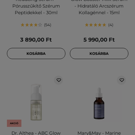
Pórusszűkítő Szérum
- Hidratáló Arcszérum
Peptidekkel - 30ml
Kollagénnel - 15ml
54
4
3 890,00 Ft
5 990,00 Ft
KOSÁRBA
KOSÁRBA
AKCIÓ
Dr. Althea - ABC Glow
Mary&May - Marine