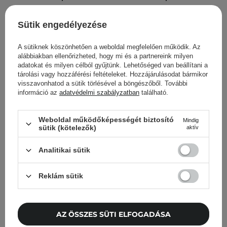
KOSÁRBA
KOSÁRBA
Sütik engedélyezése
A sütiknek köszönhetően a weboldal megfelelően működik. Az
alábbiakban ellenőrizheted, hogy mi és a partnereink milyen
adatokat és milyen célból gyűjtünk. Lehetőséged van beállítani a
tárolási vagy hozzáférési feltételeket. Hozzájárulásodat bármikor
visszavonhatod a sütik törlésével a böngészőből. További
információ az
adatvédelmi szabályzatban
található.
Weboldal működőképességét biztosító
Mindig
sütik (kötelezők)
aktív
AKCIÓ
Analitikai sütik
K-SECRET - SEOUL 1988
REVCELL - Intensive Vita-
Boosting Ball: Collagen
Collagen Ampoule Mist -
100% - Bőrápoló Golyó
Kollagén Arcampulla
Reklám sütik
Kollagénnel - 35mg
Permet Formájában -
100ml
AZ ÖSSZES SÜTI ELFOGADÁSA
1
1