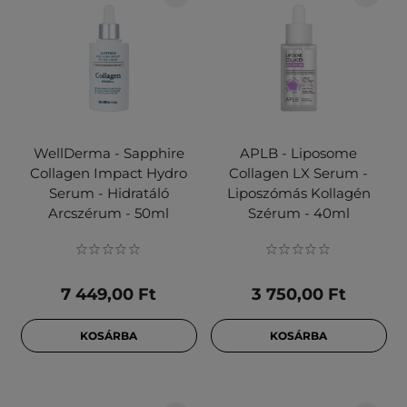
WellDerma - Sapphire
APLB - Liposome
Collagen Impact Hydro
Collagen LX Serum -
Serum - Hidratáló
Liposzómás Kollagén
Arcszérum - 50ml
Szérum - 40ml
7 449,00 Ft
3 750,00 Ft
KOSÁRBA
KOSÁRBA