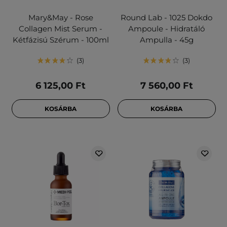
Mary&May - Rose
Round Lab - 1025 Dokdo
Collagen Mist Serum -
Ampoule - Hidratáló
Kétfázisú Szérum - 100ml
Ampulla - 45g
3
3
6 125,00 Ft
7 560,00 Ft
KOSÁRBA
KOSÁRBA