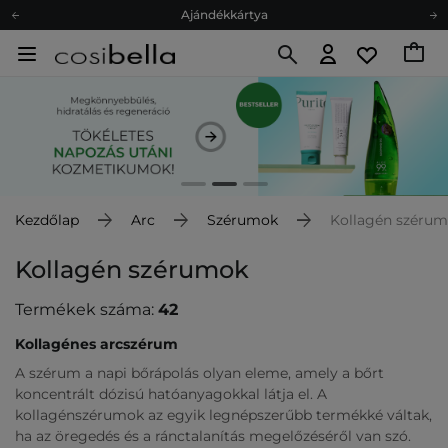
Ajándékkártya
Ingyenes szállítás 15 000 Ft-tól
Hűségprogram
Ökológia
Ajándékkártya
Kezdőlap
Arc
Szérumok
Kollagén széru
Kollagén szérumok
Termékek száma:
42
Kollagénes arcszérum
A szérum a napi bőrápolás olyan eleme, amely a bőrt
koncentrált dózisú hatóanyagokkal látja el. A
kollagénszérumok az egyik legnépszerűbb termékké váltak,
ha az öregedés és a ránctalanítás megelőzéséről van szó.