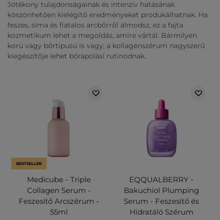
Jótékony tulajdonságainak és intenzív hatásának
köszönhetően kielégítő eredményeket produkálhatnak. Ha
feszes, sima és fiatalos arcbőrről álmodsz, ez a fajta
kozmetikum lehet a megoldás, amire vártál. Bármilyen
korú vagy bőrtípusú is vagy, a kollagénszérum nagyszerű
kiegészítője lehet bőrápolási rutinodnak.
BESTSELLER
Medicube - Triple
EQQUALBERRY -
Collagen Serum -
Bakuchiol Plumping
Feszesítő Arcszérum -
Serum - Feszesítő és
55ml
Hidratáló Szérum