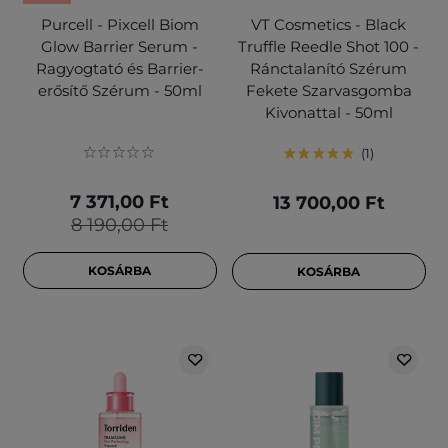
Purcell - Pixcell Biom
VT Cosmetics - Black
Glow Barrier Serum -
Truffle Reedle Shot 100 -
Ragyogtató és Barrier-
Ránctalanító Szérum
erősítő Szérum - 50ml
Fekete Szarvasgomba
Kivonattal - 50ml
1
7 371,00 Ft
13 700,00 Ft
8 190,00 Ft
KOSÁRBA
KOSÁRBA