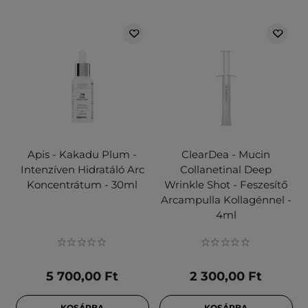
Apis - Kakadu Plum -
ClearDea - Mucin
Intenzíven Hidratáló Arc
Collanetinal Deep
Koncentrátum - 30ml
Wrinkle Shot - Feszesítő
Arcampulla Kollagénnel -
4ml
5 700,00 Ft
2 300,00 Ft
KOSÁRBA
KOSÁRBA