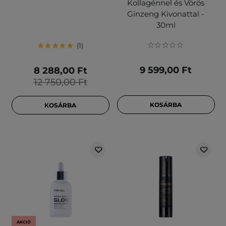
Kollagénnel és Vörös
Ginzeng Kivonattal -
30ml
1
9 599,00 Ft
8 288,00 Ft
12 750,00 Ft
KOSÁRBA
KOSÁRBA
AKCIÓ