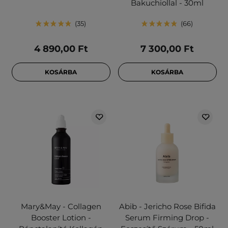
Bakuchiollal - 30ml
35
66
4 890,00 Ft
7 300,00 Ft
KOSÁRBA
KOSÁRBA
Mary&May - Collagen
Abib - Jericho Rose Bifida
Booster Lotion -
Serum Firming Drop -