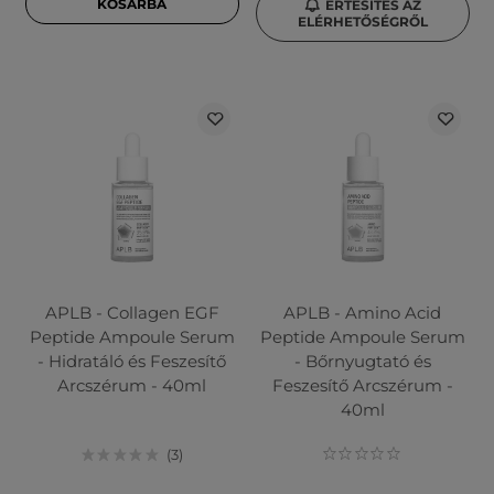
KOSÁRBA
ÉRTESÍTÉS AZ
ELÉRHETŐSÉGRŐL
APLB - Collagen EGF
APLB - Amino Acid
Peptide Ampoule Serum
Peptide Ampoule Serum
- Hidratáló és Feszesítő
- Bőrnyugtató és
Arcszérum - 40ml
Feszesítő Arcszérum -
40ml
3