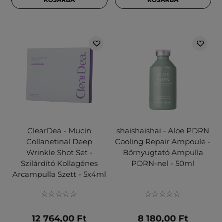
ClearDea - Mucin
shaishaishai - Aloe PDRN
Collanetinal Deep
Cooling Repair Ampoule -
Wrinkle Shot Set -
Bőrnyugtató Ampulla
Szilárdító Kollagénes
PDRN-nel - 50ml
Arcampulla Szett - 5x4ml
12 764,00 Ft
8 180,00 Ft