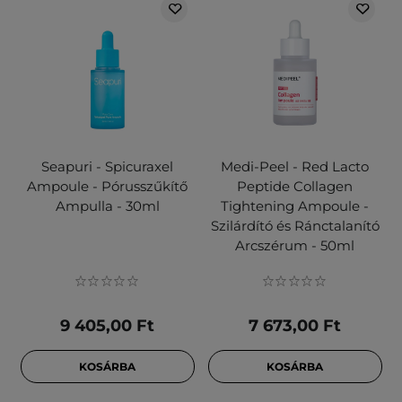
Seapuri - Spicuraxel
Medi-Peel - Red Lacto
Ampoule - Pórusszűkítő
Peptide Collagen
Ampulla - 30ml
Tightening Ampoule -
Szilárdító és Ránctalanító
Arcszérum - 50ml
9 405,00 Ft
7 673,00 Ft
KOSÁRBA
KOSÁRBA