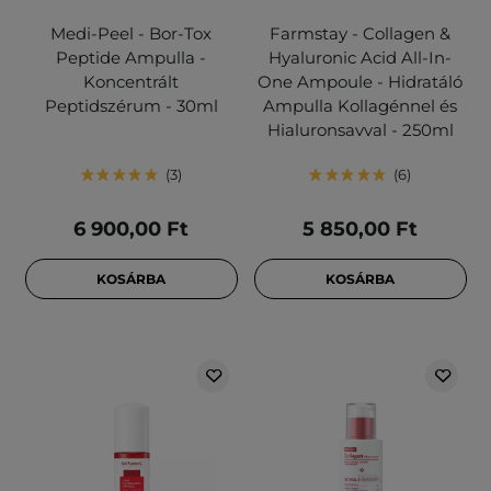
Medi-Peel - Bor-Tox
Farmstay - Collagen &
Peptide Ampulla -
Hyaluronic Acid All-In-
Koncentrált
One Ampoule - Hidratáló
Peptidszérum - 30ml
Ampulla Kollagénnel és
Hialuronsavval - 250ml
3
6
6 900,00 Ft
5 850,00 Ft
KOSÁRBA
KOSÁRBA