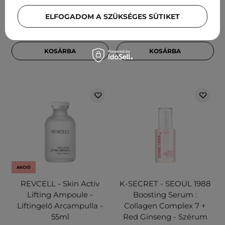
5 610,00 Ft
6 322,00 Ft
ELFOGADOM A SZÜKSÉGES SÜTIKET
7 438,00 Ft
KOSÁRBA
KOSÁRBA
AKCIÓ
REVCELL - Skin Activ
K-SECRET - SEOUL 1988
Lifting Ampoule -
Boosting Serum :
Liftingelő Arcampulla -
Collagen Complex 7 +
55ml
Red Ginseng - Szérum