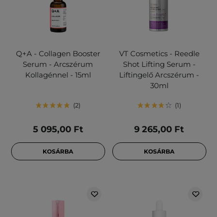
Q+A - Collagen Booster
VT Cosmetics - Reedle
Serum - Arcszérum
Shot Lifting Serum -
Kollagénnel - 15ml
Liftingelő Arcszérum -
30ml
2
1
5 095,00 Ft
9 265,00 Ft
KOSÁRBA
KOSÁRBA