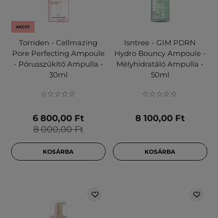
AKCIÓ
Torriden - Cellmazing
Isntree - GIM PDRN
Pore Perfecting Ampoule
Hydro Bouncy Ampoule -
- Pórusszűkítő Ampulla -
Mélyhidratáló Ampulla -
30ml
50ml
6 800,00 Ft
8 100,00 Ft
8 000,00 Ft
KOSÁRBA
KOSÁRBA