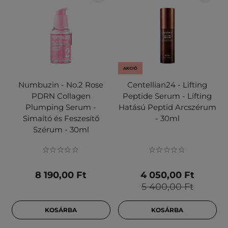
AKCIÓ
Numbuzin - No.2 Rose
Centellian24 - Lifting
PDRN Collagen
Peptide Serum - Lifting
Plumping Serum -
Hatású Peptid Arcszérum
Simaító és Feszesítő
- 30ml
Szérum - 30ml
8 190,00 Ft
4 050,00 Ft
5 400,00 Ft
KOSÁRBA
KOSÁRBA