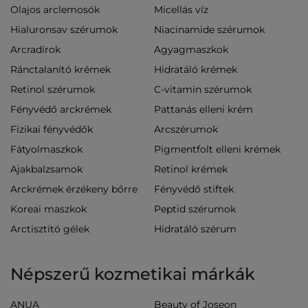
Olajos arclemosók
Micellás víz
Hialuronsav szérumok
Niacinamide szérumok
Arcradírok
Agyagmaszkok
Ránctalanító krémek
Hidratáló krémek
Retinol szérumok
C-vitamin szérumok
Fényvédő arckrémek
Pattanás elleni krém
Fizikai fényvédők
Arcszérumok
Fátyolmaszkok
Pigmentfolt elleni krémek
Ajakbalzsamok
Retinol krémek
Arckrémek érzékeny bőrre
Fényvédő stiftek
Koreai maszkok
Peptid szérumok
Arctisztító gélek
Hidratáló szérum
Népszerű kozmetikai márkák
ANUA
Beauty of Joseon