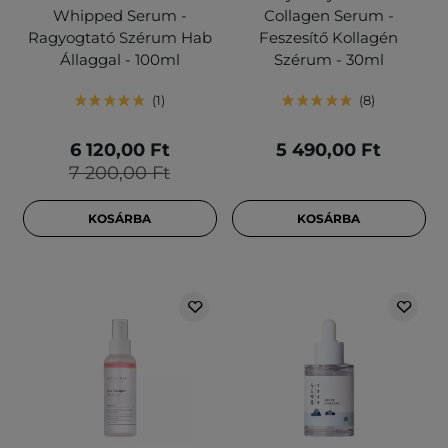
Whipped Serum -
Collagen Serum -
Ragyogtató Szérum Hab
Feszesítő Kollagén
Állaggal - 100ml
Szérum - 30ml
1
8
6 120,00 Ft
5 490,00 Ft
7 200,00 Ft
KOSÁRBA
KOSÁRBA