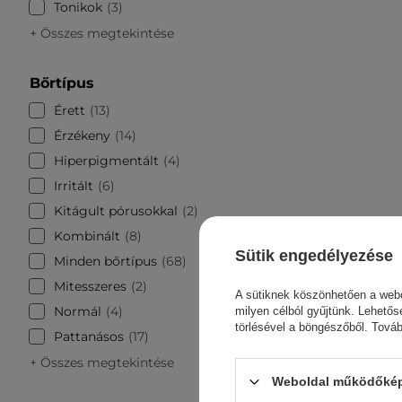
Tonikok
3
+ Összes megtekintése
Bőrtípus
Érett
13
Érzékeny
14
Hiperpigmentált
4
Irritált
6
Kitágult pórusokkal
2
VT Cos
Kombinált
8
Bőrszerk
Sütik engedélyezése
Minden bőrtípus
68
Mitesszeres
2
A sütiknek köszönhetően a webo
Normál
4
milyen célból gyűjtünk. Lehetős
törlésével a böngészőből. Tová
Pattanásos
17
+ Összes megtekintése
Weboldal működőképe