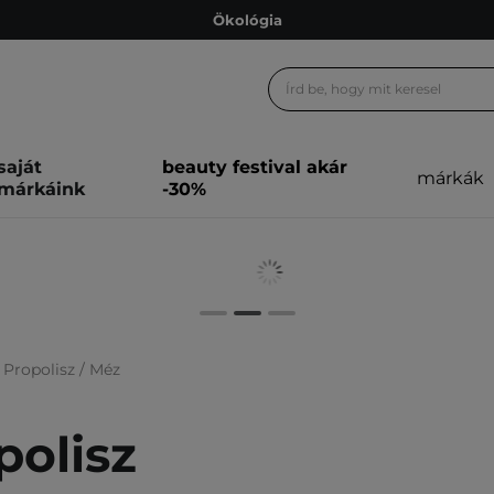
Ökológia
Ajándékkártya
Ingyenes szállítás 15 000 Ft-tól
Hűségprogram
Ökológia
saját
beauty festival akár
márkák
márkáink
-30%
Ajándékkártya
Propolisz / Méz
polisz