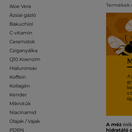
Termékek 
Aloe Vera
Ázsiai gázló
Bakuchiol
C-vitamin
Ceramidok
Csiganyálka
Q10 Koenzim
Hialuronsav
A 
Koffein
gy
Kollagén
ha
a b
Kender
táp
Mikrotűk
Niacinamid
Olajak / Vajak
A méz
érték
PDRN
hidratáló 