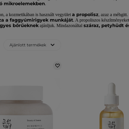
ló mikroelemekben
.
a propolisz
n, a kozmetikában is használt vegyület
, azaz a méhgitt.
za a faggyúmirigyek munkáját
. A propoliszos készítményeke
egyes bőrűeknek
száraz, petyhüdt é
ajánljuk. Mindazonáltal
Ajánlott termékek