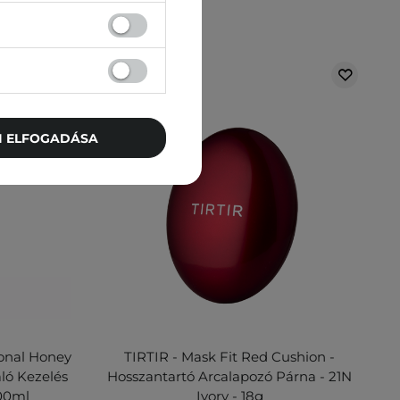
TI ELFOGADÁSA
ional Honey
TIRTIR - Mask Fit Red Cushion -
ló Kezelés
Hosszantartó Arcalapozó Párna - 21N
500ml
Ivory - 18g