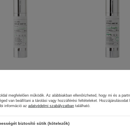
metics - Reedle Shot 100 -
VT Cosmetics - Reedle S
ezetet Javító Booster - 50ml
Bőrszerkezetet Javító Boo
173
198
ldal megfelelően működik. Az alábbiakban ellenőrizheted, hogy mi és a partn
éged van beállítani a tárolási vagy hozzáférési feltételeket. Hozzájárulásodat
6 490,00 Ft
10 900,00 F
bbi információ az
adatvédelmi szabályzatban
található.
sségét biztosító sütik (kötelezők)