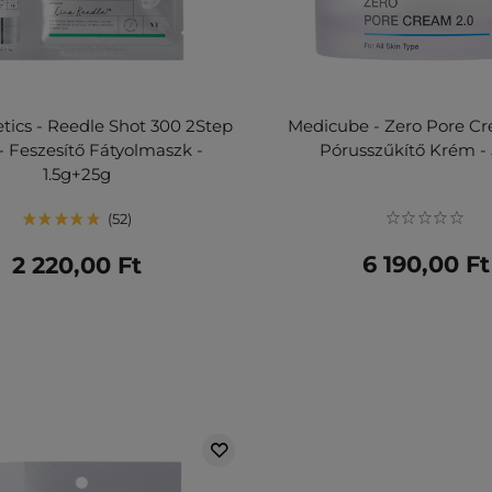
ics - Reedle Shot 300 2Step
Medicube - Zero Pore Cr
- Feszesítő Fátyolmaszk -
Pórusszűkítő Krém -
1.5g+25g
52
6 190,00 Ft
2 220,00 Ft