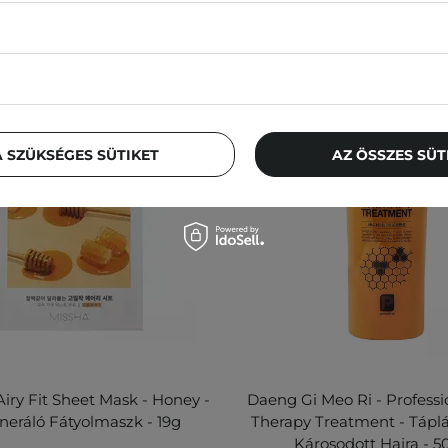
 SZÜKSÉGES SÜTIKET
AZ ÖSSZES SÜ
Airy Fit Sheet Mask - Honey -
Daeng Gi Meo Ri - Profess
eráló Fátyolmaszk - 19g
Therapy Treatment - Táplá
Károsodott Hajra - 