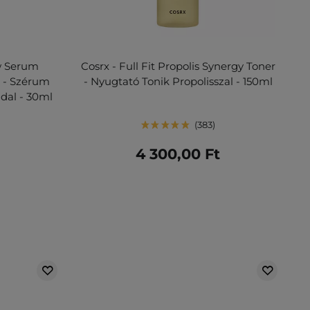
w Serum
Cosrx - Full Fit Propolis Synergy Toner
 - Szérum
- Nyugtató Tonik Propolisszal - 150ml
ddal - 30ml
383
t
4 300,00 Ft