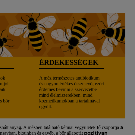
ÉRDEKESSÉGEK
mok
A méz természetes antibiotikum
n jól
és nagyon értékes összetevő, ezért
aik
érdemes bevinni a szervezetbe
mind élelmiszerekben, mind
s bőr
kozmetikumokban a tartalmával
együtt.
a
znált anyag. A mézben található kémiai vegyületek fő csoportja
pozitívan
nsavban, biotinban és egyéb, a bőr állapotát