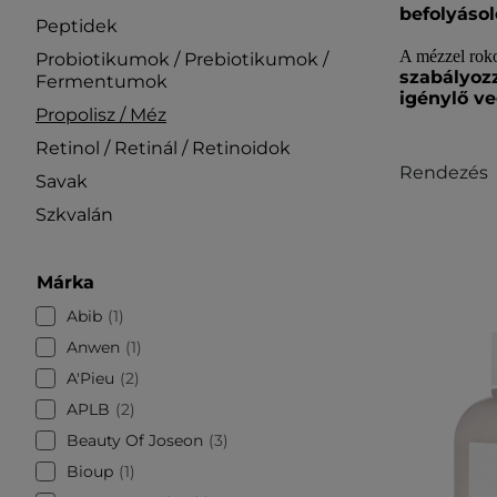
befolyáso
Peptidek
A mézzel roko
Probiotikumok / Prebiotikumok /
szabályoz
Fermentumok
igénylő v
Propolisz / Méz
Retinol / Retinál / Retinoidok
Rendezés
Savak
Szkvalán
Márka
Abib
1
Anwen
1
A'Pieu
2
APLB
2
Beauty Of Joseon
3
Bioup
1