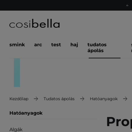
smink
arc
test
haj
tudatos
ápolás
Kezdőlap
Tudatos ápolás
Hatóanyagok
Hatóanyagok
Pro
Algák