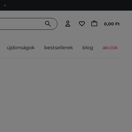
0,00 Ft
újdonságok
bestsellerek
blog
akciók