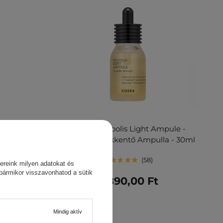
hot 300 -
Cosrx - Propolis Light Ampule -
ster - 50ml
Gyulladáscsökkentő Ampulla - 30ml
58
ereink milyen adatokat és
 bármikor visszavonhatod a sütik
t
5 890,00 Ft
Mindig aktív