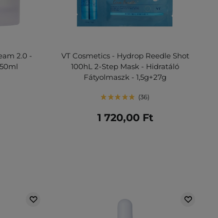
eam 2.0 -
VT Cosmetics - Hydrop Reedle Shot
 50ml
100hL 2-Step Mask - Hidratáló
Fátyolmaszk - 1,5g+27g
36
1 720,00 Ft