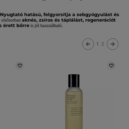
Nyugtató hatású, felgyorsítja a sebgyógyulást és
aknés, zsíros és táplálást, regenerációt
t elsősorban
s érett bőrre
is jól használható.
1
2