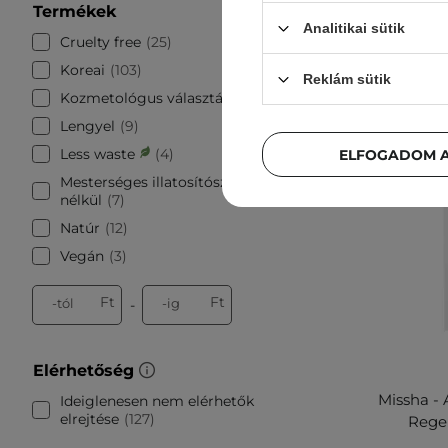
Termékek
Analitikai sütik
Cruelty free
25
Koreai
103
Reklám sütik
Kozmetológus választása
5
Lengyel
9
Less waste
4
ELFOGADOM A
Mesterséges illatosítószerek
nélkül
7
Natúr
12
Vegán
3
Ft
Ft
-tól
-ig
-
Elérhetőség
Missha - 
Ideiglenesen nem elérhetők
elrejtése
127
Regen