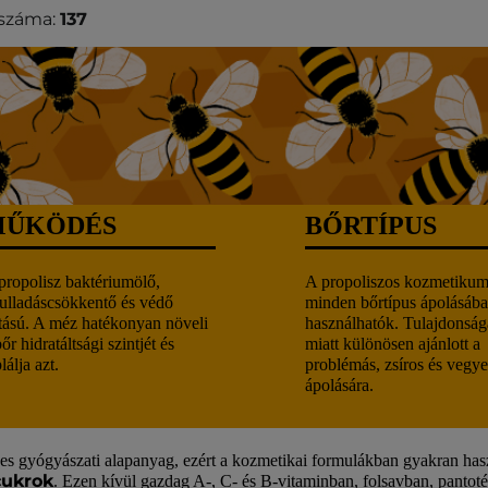
száma:
137
MŰKÖDÉS
BŐRTÍPUS
propolisz baktériumölő,
A propoliszos kozmetiku
ulladáscsökkentő és védő
minden bőrtípus ápolásába
tású. A méz hatékonyan növeli
használhatók. Tulajdonság
őr hidratáltsági szintjét és
miatt különösen ajánlott a
lálja azt.
problémás, zsíros és vegye
ápolására.
es gyógyászati ​​alapanyag, ezért a kozmetikai formulákban gyakran has
cukrok
. Ezen kívül gazdag A-, C- és B-vitaminban, folsavban, pantoté