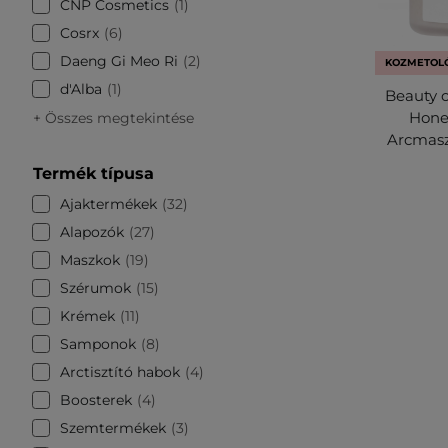
CNP Cosmetics
1
Cosrx
6
Daeng Gi Meo Ri
2
KOZMETOLÓ
d'Alba
1
Beauty o
Honey
+ Összes megtekintése
Arcmasz
Termék típusa
Ajaktermékek
32
Alapozók
27
Maszkok
19
Szérumok
15
Krémek
11
Samponok
8
Arctisztító habok
4
Boosterek
4
Szemtermékek
3