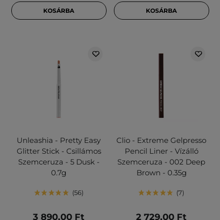
KOSÁRBA
KOSÁRBA
Unleashia - Pretty Easy
Clio - Extreme Gelpresso
Glitter Stick - Csillámos
Pencil Liner - Vízálló
Szemceruza - 5 Dusk -
Szemceruza - 002 Deep
0.7g
Brown - 0.35g
56
7
3 890,00 Ft
2 729,00 Ft