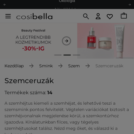
Ajándékkártya
Ingyenes szállítás 15 000 Ft-tól
Hűségprogram
Ökológia
Ajándékkártya
Kezdőlap
Smink
Szem
Szemceruzák
Szemceruzák
Termékek száma:
14
A szemhéjtus kiemeli a szemhéjat, és lehetővé teszi a
szemsmink pontos felvitelét. Végtelen variációkat biztosít a
szemhéjvonalnak megjelenése körül, a szemkontúrhoz
igazodva. Kínálatunkban filces, vagy tégelyes
szemhéjtusokat találsz. Nézd meg őket, és válaszd ki a