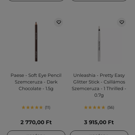
Paese - Soft Eye Pencil
Unleashia - Pretty Easy
Szemceruza - Dark
Glitter Stick - Csillámos
Chocolate - 1.5g
Szemceruza - 1 Thrilled -
0.7g
11
56
2 770,00 Ft
3 915,00 Ft