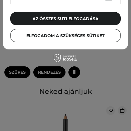
1
1
3 500,00 Ft
3 800,00 Ft
AZ ÖSSZES SÜTI ELFOGADÁSA
ÉRTESÍTÉS AZ
ÉRTESÍTÉS AZ
ELFOGADOM A SZÜKSÉGES SÜTIKET
ELÉRHETŐSÉGRŐL
ELÉRHETŐSÉGRŐL
SZŰRÉS
RENDEZÉS
Neked ajánljuk