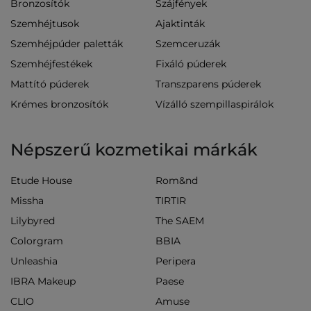
Bronzosítók
Szájfények
Szemhéjtusok
Ajaktinták
Szemhéjpúder paletták
Szemceruzák
Szemhéjfestékek
Fixáló púderek
Mattító púderek
Transzparens púderek
Krémes bronzosítók
Vízálló szempillaspirálok
Népszerű kozmetikai márkák
Etude House
Rom&nd
Missha
TIRTIR
Lilybyred
The SAEM
Colorgram
BBIA
Unleashia
Peripera
IBRA Makeup
Paese
CLIO
Amuse