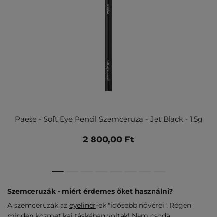
Paese - Soft Eye Pencil Szemceruza - Jet Black - 1.5g
2 800,00 Ft
Szemceruzák - miért érdemes őket használni?
A szemceruzák az
eyeliner
-ek "idősebb nővérei". Régen
minden kozmetikai táskában voltak! Nem csoda.