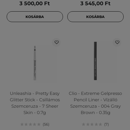
3 500,00 Ft
3 545,00 Ft
KOSÁRBA
KOSÁRBA
Unleashia - Pretty Easy
Clio - Extreme Gelpresso
Glitter Stick - Csillámos
Pencil Liner - Vízálló
Szemceruza - 7 Sheer
Szemceruza - 004 Gray
Skin - 0.7g
Brown - 0.35g
56
7