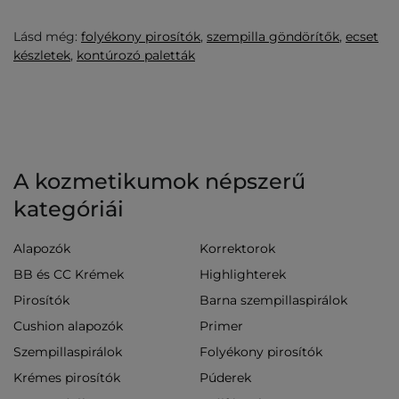
Lásd még:
folyékony pirosítók
,
szempilla göndörítők
,
ecset
készletek
,
kontúrozó paletták
A kozmetikumok népszerű
kategóriái
Alapozók
Korrektorok
BB és CC Krémek
Highlighterek
Pirosítók
Barna szempillaspirálok
Cushion alapozók
Primer
Szempillaspirálok
Folyékony pirosítók
Krémes pirosítók
Púderek