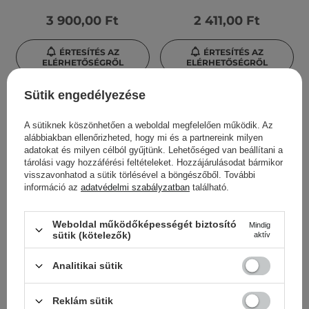
3 900,00 Ft
2 411,00 Ft
ÉRTESÍTÉS AZ
ÉRTESÍTÉS AZ
ELÉRHETŐSÉGRŐL
ELÉRHETŐSÉGRŐL
Sütik engedélyezése
A sütiknek köszönhetően a weboldal megfelelően működik. Az
alábbiakban ellenőrizheted, hogy mi és a partnereink milyen
adatokat és milyen célból gyűjtünk. Lehetőséged van beállítani a
tárolási vagy hozzáférési feltételeket. Hozzájárulásodat bármikor
visszavonhatod a sütik törlésével a böngészőből. További
információ az
adatvédelmi szabályzatban
található.
Weboldal működőképességét biztosító
Mindig
sütik (kötelezők)
aktív
Moira - Supernova
Moira - Supernova
Multichrome Gel Liner -
Multichrome Gel Liner -
Analitikai sütik
Géles Szemceruza - 003
Zselés Szemceruza - 008
Phoenix - 0,26g
Zora - 0,26g
Reklám sütik