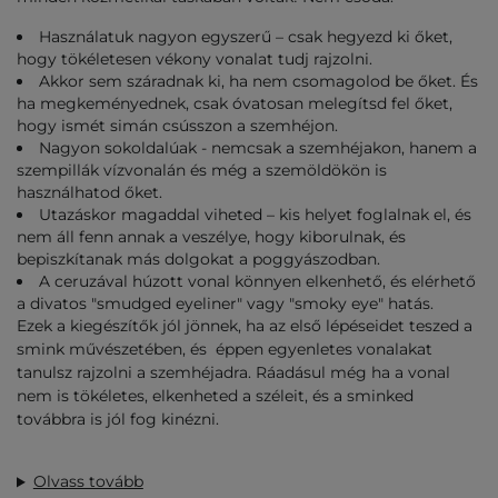
Használatuk nagyon egyszerű – csak hegyezd ki őket,
hogy tökéletesen vékony vonalat tudj rajzolni.
Akkor sem száradnak ki, ha nem csomagolod be őket. És
ha megkeményednek, csak óvatosan melegítsd fel őket,
hogy ismét simán csússzon a szemhéjon.
Nagyon sokoldalúak - nemcsak a szemhéjakon, hanem a
szempillák vízvonalán és még a szemöldökön is
használhatod őket.
Utazáskor magaddal viheted – kis helyet foglalnak el, és
nem áll fenn annak a veszélye, hogy kiborulnak, és
bepiszkítanak más dolgokat a poggyászodban.
A ceruzával húzott vonal könnyen elkenhető, és elérhető
a divatos "smudged eyeliner" vagy "smoky eye" hatás.
Ezek a kiegészítők jól jönnek, ha az első lépéseidet teszed a
smink művészetében, és éppen egyenletes vonalakat
tanulsz rajzolni a szemhéjadra. Ráadásul még ha a vonal
nem is tökéletes, elkenheted a széleit, és a sminked
továbbra is jól fog kinézni.
Olvass tovább