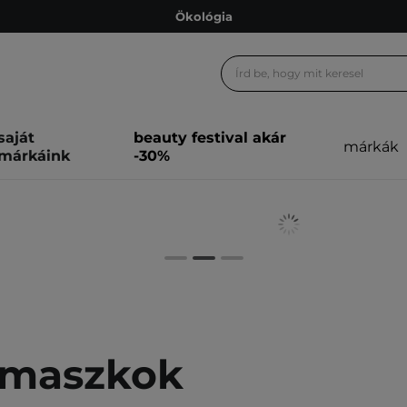
Ökológia
Ajándékkártya
Ingyenes szállítás 15 000 Ft-tól
Hűségprogram
saját
beauty festival akár
márkák
Ökológia
márkáink
-30%
Ajándékkártya
maszkok