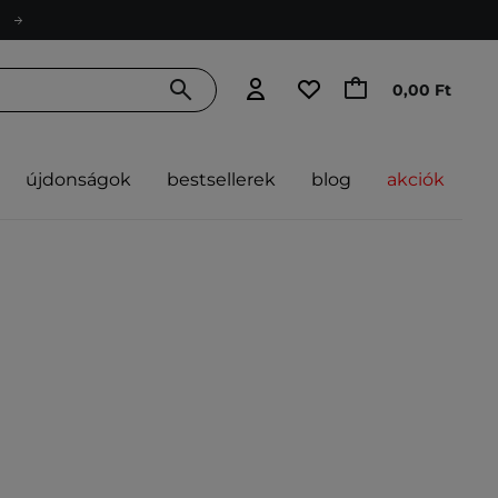
0,00 Ft
újdonságok
bestsellerek
blog
akciók