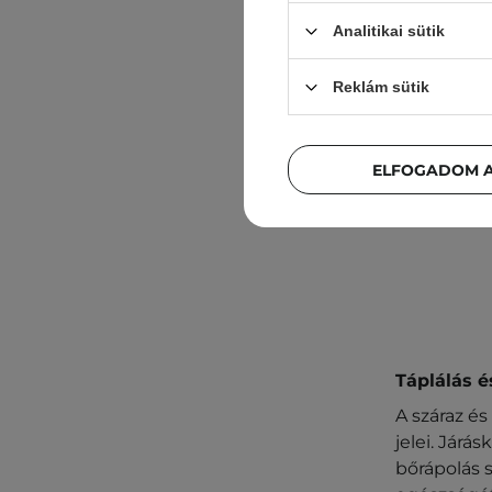
Analitikai sütik
AKCIÓ
Reklám sütik
Petitfe
Si
ELFOGADOM A
87
Táplálás 
A száraz és
jelei. Járá
bőrápolás 