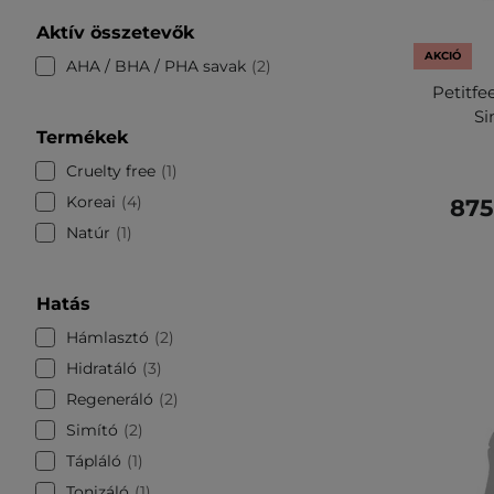
Aktív összetevők
AKCIÓ
AHA / BHA / PHA savak
2
Petitfe
Si
Termékek
Cruelty free
1
Koreai
4
875
Natúr
1
Hatás
Hámlasztó
2
Hidratáló
3
Regeneráló
2
Simító
2
Tápláló
1
Tonizáló
1