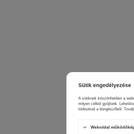
Sütik engedélyezése
A sütiknek köszönhetően a webo
milyen célból gyűjtünk. Lehetős
törlésével a böngészőből. Tová
Weboldal működőképe