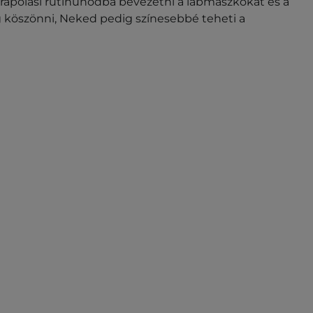
őrápolási rutinunodba bevezetni a lábmaszkokat és a
 köszönni, Neked pedig színesebbé teheti a