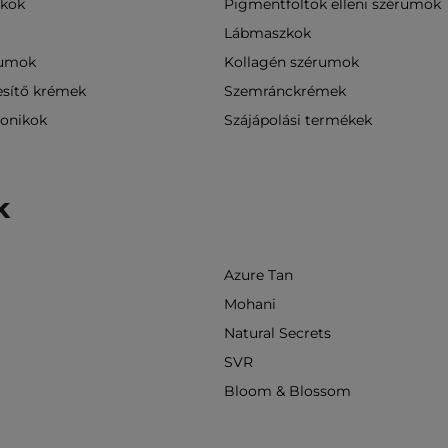
zkok
Pigmentfoltok elleni szérumok
Lábmaszkok
rumok
Kollagén szérumok
esítő krémek
Szemránckrémek
tonikok
Szájápolási termékek
k
Azure Tan
Mohani
Natural Secrets
SVR
Bloom & Blossom