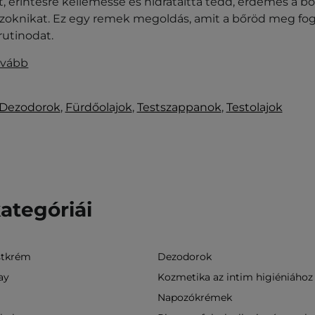
, érintésre kellemessé és hidratálttá tedd, érdemes a b
zoknikat. Ez egy remek megoldás, amit a bőröd meg fog
rutinodat.
ovább
Dezodorok
,
Fürdőolajok
,
Testszappanok
,
Testolajok
ategóriái
stkrém
Dezodorok
ay
Kozmetika az intim higiéniához
Napozókrémek