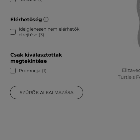
Elérhetőség
Ideiglenesen nem elérhetők
elrejtése
3
Csak kiválasztottak
megtekintése
Elizave
Promocja
1
Turtle's 
SZŰRŐK ALKALMAZÁSA