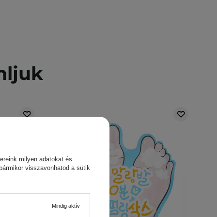
nljuk
ereink milyen adatokat és
 bármikor visszavonhatod a sütik
Mindig aktív