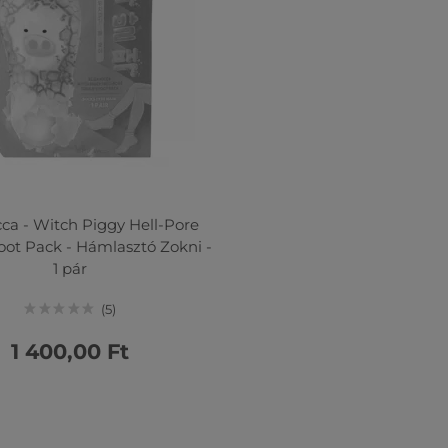
cca - Witch Piggy Hell-Pore
Foot Pack - Hámlasztó Zokni -
1 pár
5
1 400,00 Ft