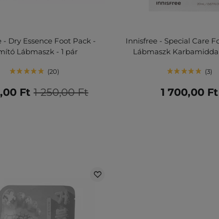
e - Dry Essence Foot Pack -
Innisfree - Special Care F
mító Lábmaszk - 1 pár
Lábmaszk Karbamiddal
20
3
,00 Ft
1 250,00 Ft
1 700,00 Ft