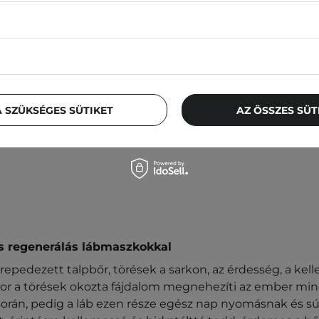
e - Dry Essence Foot Pack -
Innisfree - Special Care 
mító Lábmaszk - 1 pár
- Lábmaszk Karbamidda
 SZÜKSÉGES SÜTIKET
AZ ÖSSZES SÜ
5,00 Ft
1 250,00 Ft
1 700,00 Ft
és regenerálás lábmaszkokkal
 repedezett talpbőr, törések a sarkon, az érdesség, a ke
skor a törések okozta fájdalom megnehezíti az ember min
során, pedig a láb ezen része egész nap nyomásnak és s