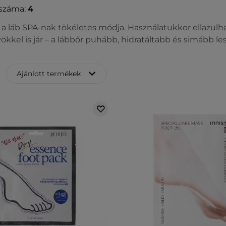
száma:
4
a láb SPA-nak tökéletes módja. Használatukkor ellazulha
ökkel is jár – a lábbőr puhább, hidratáltabb és simább 
Ajánlott termékek