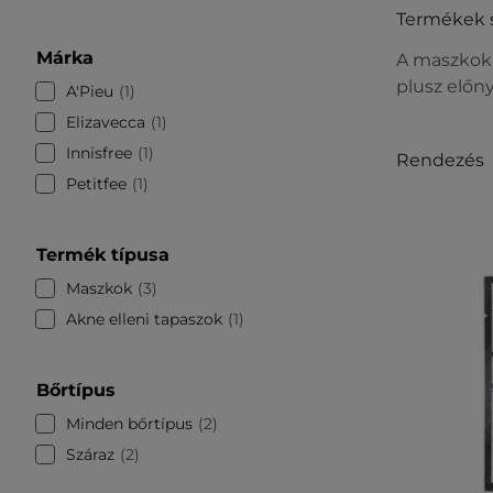
Termékek 
Márka
A maszkok 
plusz előny
A'Pieu
1
Elizavecca
1
Innisfree
1
Rendezés
Petitfee
1
Termék típusa
Maszkok
3
Akne elleni tapaszok
1
Bőrtípus
Minden bőrtípus
2
Száraz
2