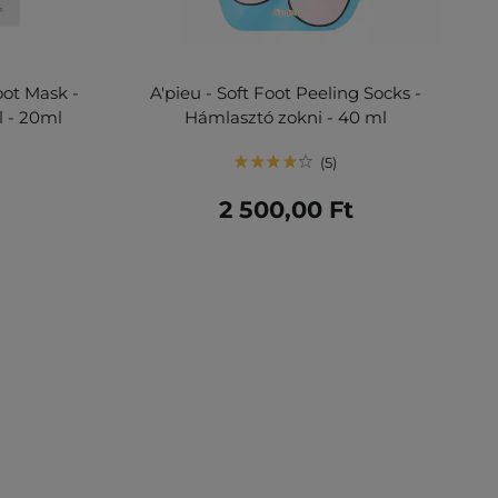
oot Mask -
A'pieu - Soft Foot Peeling Socks -
 - 20ml
Hámlasztó zokni - 40 ml
5
2 500,00 Ft