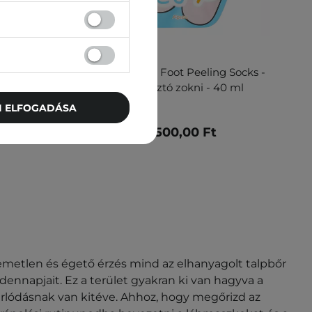
Foot Mask
A'pieu - Soft Foot Peeling Socks -
l - 20ml
Hámlasztó zokni - 40 ml
TI ELFOGADÁSA
2 500,00 Ft
llemetlen és égető érzés mind az elhanyagolt talpbőr
dennapjait. Ez a terület gyakran ki van hagyva a
úrlódásnak van kitéve. Ahhoz, hogy megőrizd az