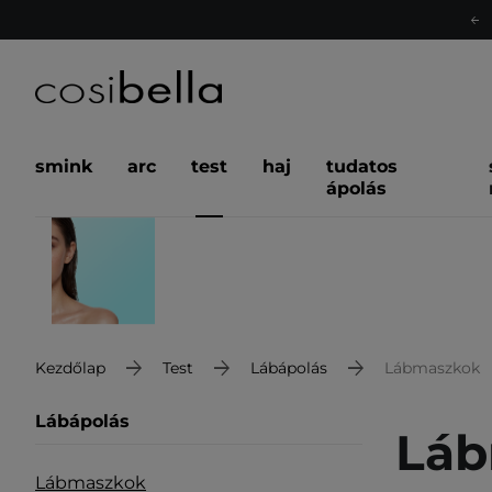
smink
arc
test
haj
tudatos
ápolás
Kezdőlap
Test
Lábápolás
Lábmaszkok
Lábápolás
Láb
Lábmaszkok