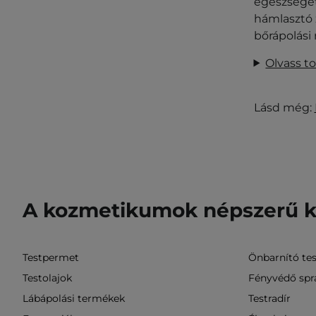
egészségét
hámlasztó 
bőrápolási 
Olvass t
Lásd még:
A kozmetikumok népszerű k
Testpermet
Önbarnító te
Testolajok
Fényvédő spr
Lábápolási termékek
Testradír