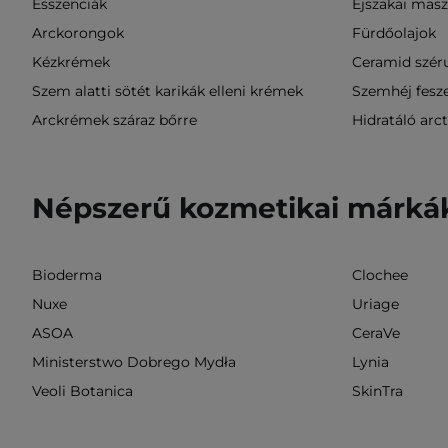
Esszenciák
Éjszakai mas
Arckorongok
Fürdőolajok
Kézkrémek
Ceramid szé
Szem alatti sötét karikák elleni krémek
Szemhéj fesz
Arckrémek száraz bőrre
Hidratáló arc
Népszerű kozmetikai márká
Bioderma
Clochee
Nuxe
Uriage
ASOA
CeraVe
Ministerstwo Dobrego Mydła
Lynia
Veoli Botanica
SkinTra