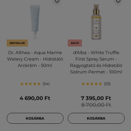
BESTSELLER
AKCIÓ
Dr. Althea - Aqua Marine
d'Alba - White Truffle
Watery Cream - Hidratáló
First Spray Serum -
Arckrém - 50ml
Ragyogtató és Hidratáló
Szérum Permet - 100ml
54
53
4 690,00 Ft
7 395,00 Ft
8 700,00 Ft
KOSÁRBA
KOSÁRBA