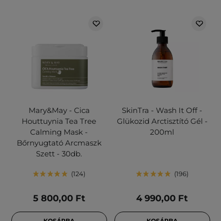
Mary&May - Cica
SkinTra - Wash It Off -
Houttuynia Tea Tree
Glükozid Arctisztító Gél -
Calming Mask -
200ml
Bőrnyugtató Arcmaszk
Szett - 30db.
124
196
5 800,00 Ft
4 990,00 Ft
KOSÁRBA
KOSÁRBA