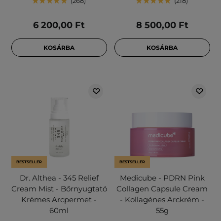
268
218
6 200,00 Ft
8 500,00 Ft
KOSÁRBA
KOSÁRBA
BESTSELLER
BESTSELLER
Dr. Althea - 345 Relief
Medicube - PDRN Pink
Cream Mist - Bőrnyugtató
Collagen Capsule Cream
Krémes Arcpermet -
- Kollagénes Arckrém -
60ml
55g