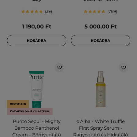
39
769
1 190,00 Ft
5 000,00 Ft
KOSÁRBA
KOSÁRBA
BESTSELLER
KOZMETOLÓGUS VÁLASZTÁSA
Purito Seoul - Mighty
d'Alba - White Truffle
Bamboo Panthenol
First Spray Serum -
Cream - Bőrnyugtató
Ragyogtató és Hidratáló