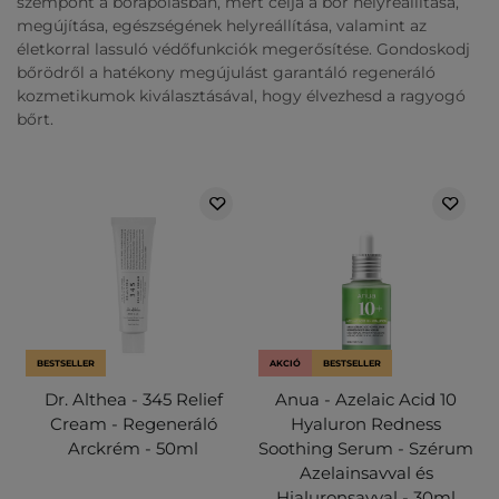
szempont a bőrápolásban, mert célja a bőr helyreállítása,
megújítása, egészségének helyreállítása, valamint az
életkorral lassuló védőfunkciók megerősítése. Gondoskodj
bőrödről a hatékony megújulást garantáló regeneráló
kozmetikumok kiválasztásával, hogy élvezhesd a ragyogó
bőrt.
BESTSELLER
AKCIÓ
BESTSELLER
Dr. Althea - 345 Relief
Anua - Azelaic Acid 10
Cream - Regeneráló
Hyaluron Redness
Arckrém - 50ml
Soothing Serum - Szérum
Azelainsavval és
Hialuronsavval - 30ml