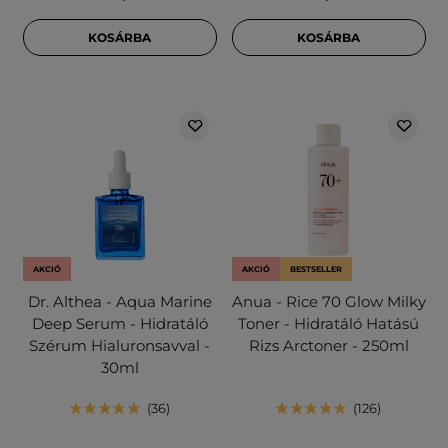
KOSÁRBA
KOSÁRBA
AKCIÓ
AKCIÓ
BESTSELLER
Dr. Althea - Aqua Marine
Anua - Rice 70 Glow Milky
Deep Serum - Hidratáló
Toner - Hidratáló Hatású
Szérum Hialuronsavval -
Rizs Arctoner - 250ml
30ml
36
126