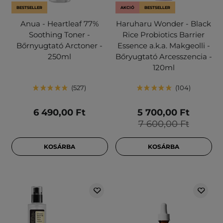
BESTSELLER
AKCIÓ
BESTSELLER
Anua - Heartleaf 77%
Haruharu Wonder - Black
Soothing Toner -
Rice Probiotics Barrier
Bőrnyugtató Arctoner -
Essence a.k.a. Makgeolli -
250ml
Bőryugtató Arcesszencia -
120ml
527
104
6 490,00 Ft
5 700,00 Ft
7 600,00 Ft
KOSÁRBA
KOSÁRBA