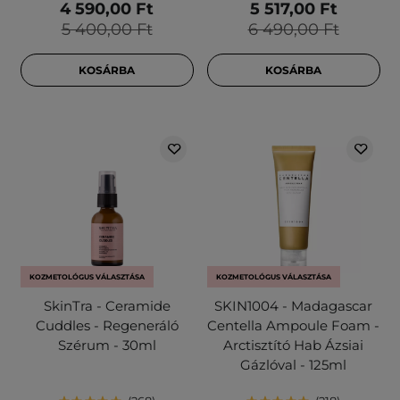
4 590,00 Ft
5 517,00 Ft
5 400,00 Ft
6 490,00 Ft
KOSÁRBA
KOSÁRBA
KOZMETOLÓGUS VÁLASZTÁSA
KOZMETOLÓGUS VÁLASZTÁSA
SkinTra - Ceramide
SKIN1004 - Madagascar
Cuddles - Regeneráló
Centella Ampoule Foam -
Szérum - 30ml
Arctisztító Hab Ázsiai
Gázlóval - 125ml