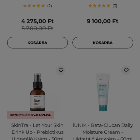
2
3
4 275,00 Ft
9 100,00 Ft
5 700,00 Ft
KOSÁRBA
KOSÁRBA
KOZMETOLÓGUS VÁLASZTÁSA
SkinTra - Let Your Skin
iUNIK - Beta-Clucan Daily
Drink Up - Prebiotikus
Moisture Cream -
Hidratáló Krém - 50ml
Hidratáló Arckrém - 60ml