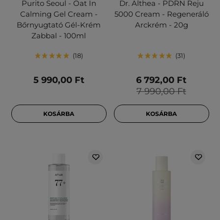
Purito Seoul - Oat In
Dr. Althea - PDRN Reju
Calming Gel Cream -
5000 Cream - Regeneráló
Bőrnyugtató Gél-Krém
Arckrém - 20g
Zabbal - 100ml
18
31
5 990,00 Ft
6 792,00 Ft
7 990,00 Ft
KOSÁRBA
KOSÁRBA