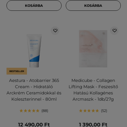
KOSÁRBA
KOSÁRBA
BESTSELLER
Aestura - Atobarrier 365
Medicube - Collagen
Cream - Hidratáló
Lifting Mask - Feszesítő
Arckrém Ceramidokkal és
Hatású Kollagénes
Koleszterinnel - 80ml
Arcmaszk - 1db/27g
88
52
12 490,00 Ft
1 390,00 Ft