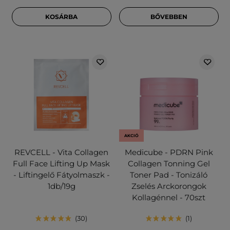
KOSÁRBA
BŐVEBBEN
AKCIÓ
REVCELL - Vita Collagen
Medicube - PDRN Pink
Full Face Lifting Up Mask
Collagen Tonning Gel
- Liftingelő Fátyolmaszk -
Toner Pad - Tonizáló
1db/19g
Zselés Arckorongok
Kollagénnel - 70szt
30
1