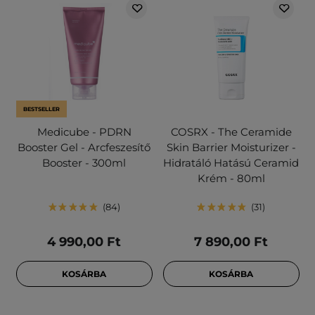
BESTSELLER
Medicube - PDRN
COSRX - The Ceramide
Booster Gel - Arcfeszesítő
Skin Barrier Moisturizer -
Booster - 300ml
Hidratáló Hatású Ceramid
Krém - 80ml
84
31
4 990,00 Ft
7 890,00 Ft
KOSÁRBA
KOSÁRBA