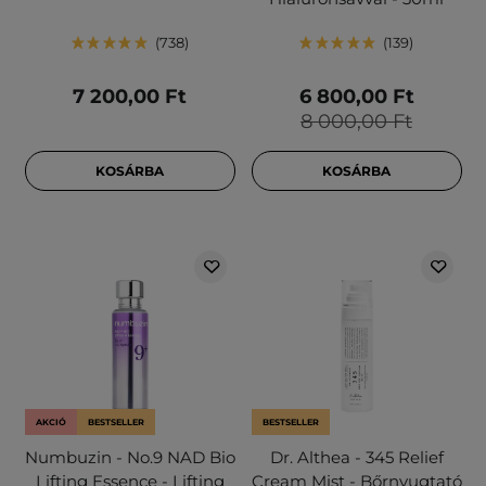
738
139
7 200,00 Ft
6 800,00 Ft
8 000,00 Ft
KOSÁRBA
KOSÁRBA
AKCIÓ
BESTSELLER
BESTSELLER
Numbuzin - No.9 NAD Bio
Dr. Althea - 345 Relief
Lifting Essence - Lifting
Cream Mist - Bőrnyugtató