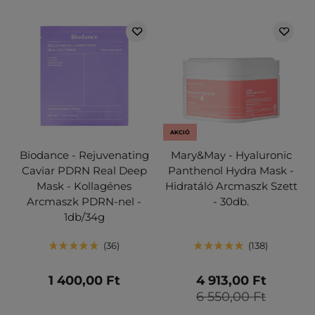
AKCIÓ
Biodance - Rejuvenating
Mary&May - Hyaluronic
Caviar PDRN Real Deep
Panthenol Hydra Mask -
Mask - Kollagénes
Hidratáló Arcmaszk Szett
Arcmaszk PDRN-nel -
- 30db.
1db/34g
36
138
1 400,00 Ft
4 913,00 Ft
6 550,00 Ft