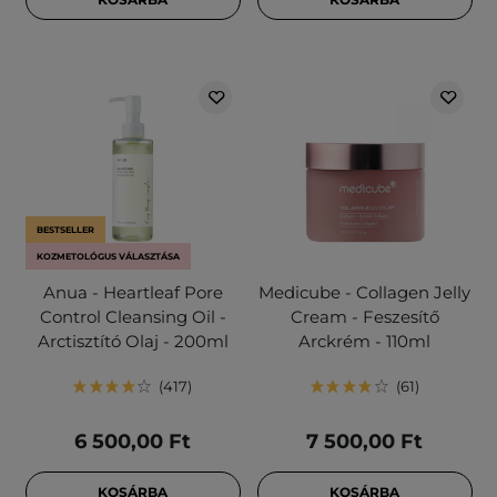
BESTSELLER
KOZMETOLÓGUS VÁLASZTÁSA
Anua - Heartleaf Pore
Medicube - Collagen Jelly
Control Cleansing Oil -
Cream - Feszesítő
Arctisztító Olaj - 200ml
Arckrém - 110ml
417
61
6 500,00 Ft
7 500,00 Ft
KOSÁRBA
KOSÁRBA