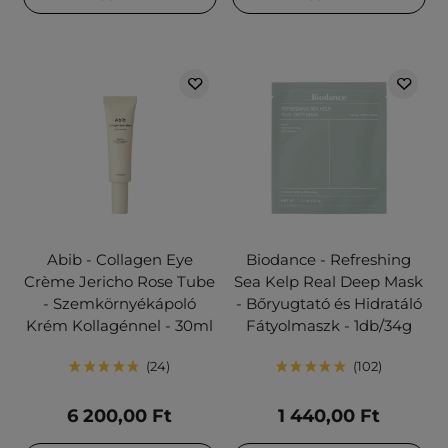
Abib - Collagen Eye
Biodance - Refreshing
Crème Jericho Rose Tube
Sea Kelp Real Deep Mask
- Szemkörnyékápoló
- Bőryugtató és Hidratáló
Krém Kollagénnel - 30ml
Fátyolmaszk - 1db/34g
24
102
6 200,00 Ft
1 440,00 Ft