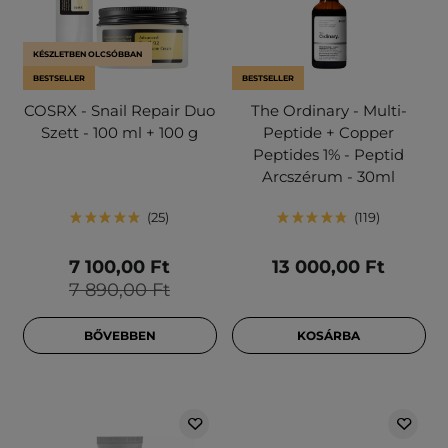
KÉSZLETBEN OLCSÓBBAN
BESTSELLER
BESTSELLER
COSRX - Snail Repair Duo
The Ordinary - Multi-
Szett - 100 ml + 100 g
Peptide + Copper
Peptides 1% - Peptid
Arcszérum - 30ml
25
119
7 100,00 Ft
13 000,00 Ft
7 890,00 Ft
BŐVEBBEN
KOSÁRBA