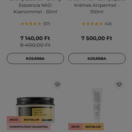
Esszencia NAD
Krémes Arcpermet -
Koenzimmel - 50ml
100ml
57
43
7 140,00 Ft
7 500,00 Ft
8 400,00 Ft
KOSÁRBA
KOSÁRBA
AKCIÓ
BESTSELLER
KOZMETOLÓGUS VÁLASZTÁSA
AKCIÓ
BESTSELLER