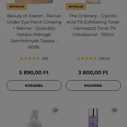
BESTSELLER
BESTSELLER
Beauty of Joseon - Revive
The Ordinary - Glycolic
Under Eye Patch Ginseng
Acid 7% Exfoliating Toner
+ Retinal - Szilárdító
- Hámlasztó Tonik 7%
Hatású Hidrogél
Glikolsavval - 100ml
Szemkörnyék Tapasz -
60db
39
1804
5 890,00 Ft
3 800,00 Ft
KOSÁRBA
KOSÁRBA