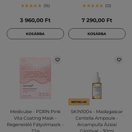
16
12
3 960,00 Ft
7 290,00 Ft
KOSÁRBA
KOSÁRBA
BESTSELLER
Medicube - PDRN Pink
SKIN1004 - Madagascar
Vita Coating Mask -
Centella Ampoule -
Regeneráló Fátyolmaszk -
Arcampulla Ázsiai
22g
Gázlóval - 30ml