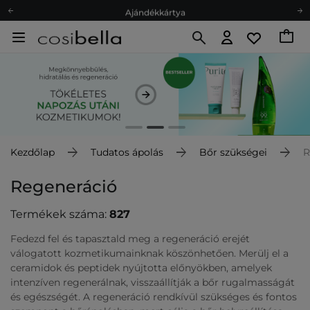
Ajándékkártya
Ingyenes szállítás 15 000 Ft-tól
Hűségprogram
Ökológia
Ajándékkártya
Kezdőlap
Tudatos ápolás
Bőr szükségei
R
Regeneráció
Termékek száma:
827
Fedezd fel és tapasztald meg a regeneráció erejét
válogatott kozmetikumainknak köszönhetően. Merülj el a
ceramidok és peptidek nyújtotta előnyökben, amelyek
intenzíven regenerálnak, visszaállítják a bőr rugalmasságát
és egészségét. A regeneráció rendkívül szükséges és fontos