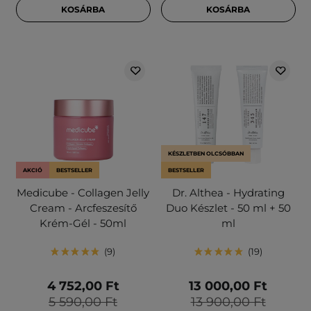
KOSÁRBA
KOSÁRBA
KÉSZLETBEN OLCSÓBBAN
AKCIÓ
BESTSELLER
BESTSELLER
Medicube - Collagen Jelly
Dr. Althea - Hydrating
Cream - Arcfeszesítő
Duo Készlet - 50 ml + 50
Krém-Gél - 50ml
ml
9
19
4 752,00 Ft
13 000,00 Ft
5 590,00 Ft
13 900,00 Ft