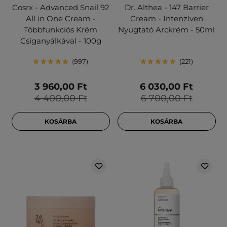
Cosrx - Advanced Snail 92
Dr. Althea - 147 Barrier
All in One Cream -
Cream - Intenzíven
Többfunkciós Krém
Nyugtató Arckrém - 50ml
Csiganyálkával - 100g
997
221
3 960,00 Ft
6 030,00 Ft
4 400,00 Ft
6 700,00 Ft
KOSÁRBA
KOSÁRBA