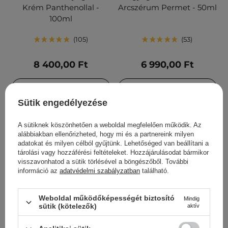
Krém Panthenollal -
Arcszérum Permet - 50ml
100ml
105
53
8 400,00 Ft
6 990,00 Ft
KOSÁRBA
KOSÁRBA
Sütik engedélyezése
A sütiknek köszönhetően a weboldal megfelelően működik. Az
alábbiakban ellenőrizheted, hogy mi és a partnereink milyen
adatokat és milyen célból gyűjtünk. Lehetőséged van beállítani a
tárolási vagy hozzáférési feltételeket. Hozzájárulásodat bármikor
visszavonhatod a sütik törlésével a böngészőből. További
információ az
adatvédelmi szabályzatban
található.
Weboldal működőképességét biztosító
Mindig
sütik (kötelezők)
aktív
BESTSELLER
Medicube - PDRN Pink
Anua - 3 Ceramide