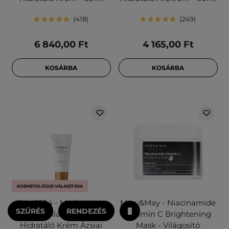
418
249
6 840,00 Ft
4 165,00 Ft
KOSÁRBA
KOSÁRBA
KOZMETOLÓGUS VÁLASZTÁSA
Skin 1004 - Madagascar
Mary&May - Niacinamide
SZŰRÉS
RENDEZÉS
Centella Cream -
Vitamin C Brightening
Hidratáló Krém Ázsiai
Mask - Világosító