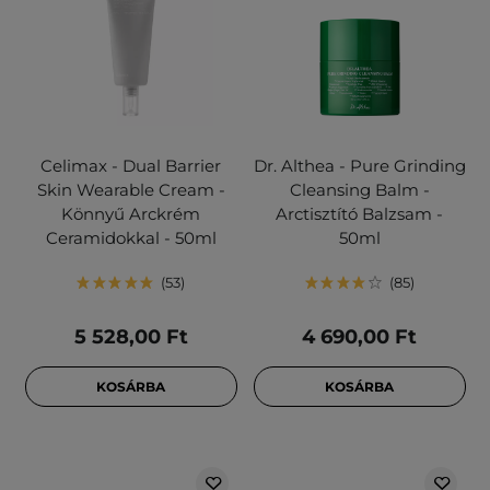
Celimax - Dual Barrier
Dr. Althea - Pure Grinding
Skin Wearable Cream -
Cleansing Balm -
Könnyű Arckrém
Arctisztító Balzsam -
Ceramidokkal - 50ml
50ml
53
85
5 528,00 Ft
4 690,00 Ft
KOSÁRBA
KOSÁRBA