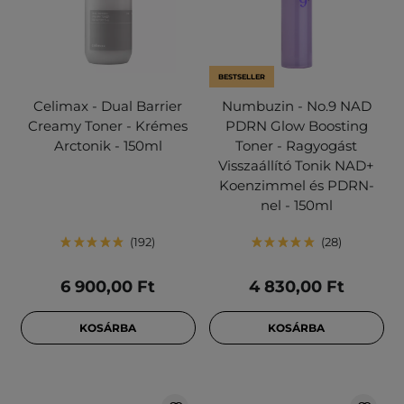
BESTSELLER
Celimax - Dual Barrier
Numbuzin - No.9 NAD
Creamy Toner - Krémes
PDRN Glow Boosting
Arctonik - 150ml
Toner - Ragyogást
Visszaállító Tonik NAD+
Koenzimmel és PDRN-
nel - 150ml
192
28
6 900,00 Ft
4 830,00 Ft
KOSÁRBA
KOSÁRBA