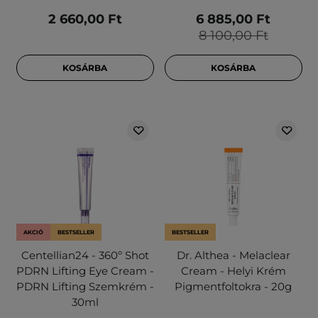
2 660,00 Ft
6 885,00 Ft
8 100,00 Ft
KOSÁRBA
KOSÁRBA
AKCIÓ
BESTSELLER
BESTSELLER
Centellian24 - 360º Shot
Dr. Althea - Melaclear
PDRN Lifting Eye Cream -
Cream - Helyi Krém
PDRN Lifting Szemkrém -
Pigmentfoltokra - 20g
30ml