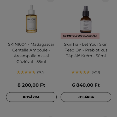
KOZMETOLÓGUS VÁLASZTÁSA
SKIN1004 - Madagascar
SkinTra - Let Your Skin
Centella Ampoule -
Feed On - Prebiotikus
Arcampulla Ázsiai
Tápláló Krém - 50ml
Gázlóval - 55ml
769
493
8 200,00 Ft
6 840,00 Ft
KOSÁRBA
KOSÁRBA