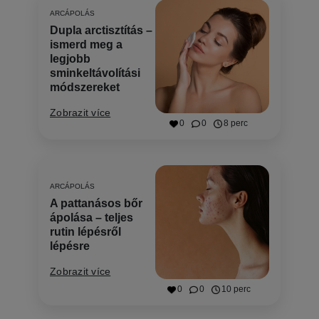
ARCÁPOLÁS
Dupla arctisztítás –
ismerd meg a
legjobb
sminkeltávolítási
módszereket
Zobrazit více
0
0
8 perc
ARCÁPOLÁS
A pattanásos bőr
ápolása – teljes
rutin lépésről
lépésre
Zobrazit více
0
0
10 perc