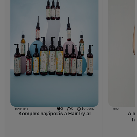
2
0
10 perc
HAIRTRY
HAJ
Komplex hajápolás a HairTry-al
A l
h