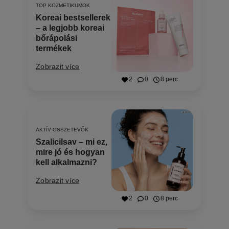
TOP KOZMETIKUMOK
Koreai bestsellerek
– a legjobb koreai
bőrápolási
termékek
Zobrazit více
2
0
8 perc
AKTÍV ÖSSZETEVŐK
Szalicilsav – mi ez,
mire jó és hogyan
kell alkalmazni?
Zobrazit více
2
0
8 perc