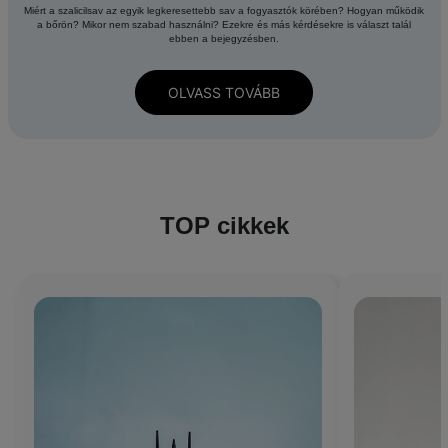
Miért a szalicilsav az egyik legkeresettebb sav a fogyasztók körében? Hogyan működik
a bőrön? Mikor nem szabad használni? Ezekre és más kérdésekre is választ talál
ebben a bejegyzésben.
OLVASS TOVÁBB
TOP cikkek