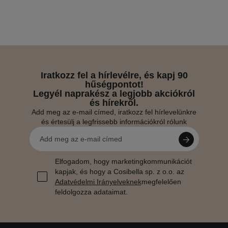
Iratkozz fel a hírlevélre, és kapj 90
hűségpontot!
Legyél naprakész a legjobb akciókról
és hírekről.
Add meg az e-mail címed, iratkozz fel hírlevelünkre
és értesülj a legfrissebb információkról rólunk
Elfogadom, hogy marketingkommunikációt
kapjak, és hogy a Cosibella sp. z o.o. az
Adatvédelmi Irányelveknek
megfelelően
feldolgozza adataimat.