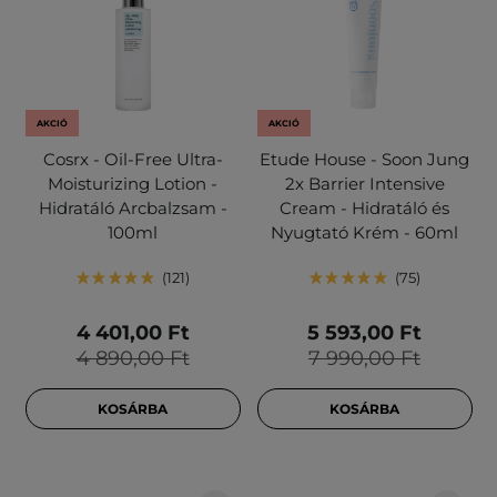
AKCIÓ
AKCIÓ
Cosrx - Oil-Free Ultra-
Etude House - Soon Jung
Moisturizing Lotion -
2x Barrier Intensive
Hidratáló Arcbalzsam -
Cream - Hidratáló és
100ml
Nyugtató Krém - 60ml
121
75
4 401,00 Ft
5 593,00 Ft
4 890,00 Ft
7 990,00 Ft
KOSÁRBA
KOSÁRBA