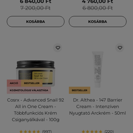
6 840,00 Ft
4 760,00 Ft
7 200,00 Ft
6 800,00 Ft
KOSÁRBA
KOSÁRBA
AKCIÓ
BESTSELLER
KOZMETOLÓGUS VÁLASZTÁSA
BESTSELLER
Cosrx - Advanced Snail 92
Dr. Althea - 147 Barrier
All in One Cream -
Cream - Intenzíven
Többfunkciós Krém
Nyugtató Arckrém - 50ml
Csiganyálkával - 100g
997
220