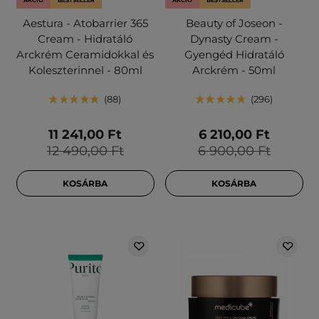
AKCIÓ
BESTSELLER
AKCIÓ
BESTSELLER
Aestura - Atobarrier 365
Beauty of Joseon -
Cream - Hidratáló
Dynasty Cream -
Arckrém Ceramidokkal és
Gyengéd Hidratáló
Koleszterinnel - 80ml
Arckrém - 50ml
88
296
11 241,00 Ft
6 210,00 Ft
12 490,00 Ft
6 900,00 Ft
KOSÁRBA
KOSÁRBA