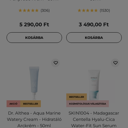
306
1530
5 290,00 Ft
3 490,00 Ft
KOSÁRBA
KOSÁRBA
BESTSELLER
AKCIÓ
BESTSELLER
KOZMETOLÓGUS VÁLASZTÁSA
Dr. Althea - Aqua Marine
SKIN1004 - Madagascar
Watery Cream - Hidratáló
Centella Hyalu-Cica
Arckrém - 50ml
Water-Fit Sun Serum