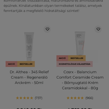
komfortérzet visszaállítása, hialuronsavra és aminosavakra
épülnek. Kínálatunkban olyan termékeket találsz, amelyek
fenntartják a megfelelő hidratáltsági szintet!
AKCIÓ
BESTSELLER
AKCIÓ
BESTSELLER
KOZMETOLÓGUS VÁLASZTÁSA
Dr. Althea - 345 Relief
Cosrx - Balancium
Cream - Regeneráló
Comfort Ceramide Cream
Arckrém - 50ml
- Bőrnyugtató Krém
Ceramidokkal - 80g
737
966