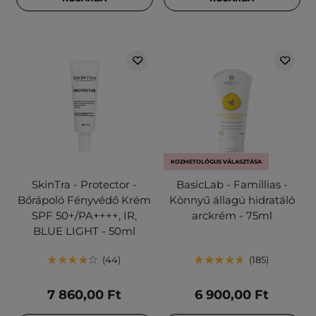
KOZMETOLÓGUS VÁLASZTÁSA
SkinTra - Protector -
BasicLab - Famillias -
Bőrápoló Fényvédő Krém
Könnyű állagú hidratáló
SPF 50+/PA++++, IR,
arckrém - 75ml
BLUE LIGHT - 50ml
44
185
7 860,00 Ft
6 900,00 Ft