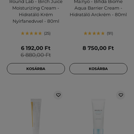
Round Lab - Birch Juice
Ma:nyo - Bifida Biome
Moisturizing Cream -
Aqua Barrier Cream -
Hidratáló Krém
Hidratáló Arckrém - 80ml
Nyírfanedvvel - 80ml
25
91
6 192,00 Ft
8 750,00 Ft
6 880,00 Ft
KOSÁRBA
KOSÁRBA