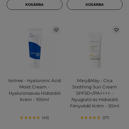
KOSÁRBA
KOSÁRBA
Isntree - Hyaluronic Acid
Mary&May - Cica
Moist Cream -
Soothing Sun Cream
Hyaluronsavas Hidratáló
SPF50+/PA++++ -
Krém - 100ml
Nyugtató és Hidratáló
Fényvédő Krém - 50ml
45
27