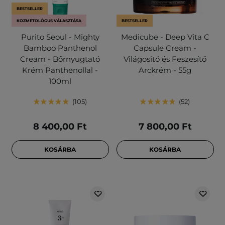
BESTSELLER
KOZMETOLÓGUS VÁLASZTÁSA
BESTSELLER
Purito Seoul - Mighty
Medicube - Deep Vita C
Bamboo Panthenol
Capsule Cream -
Cream - Bőrnyugtató
Világosító és Feszesítő
Krém Panthenollal -
Arckrém - 55g
100ml
105
52
8 400,00 Ft
7 800,00 Ft
KOSÁRBA
KOSÁRBA