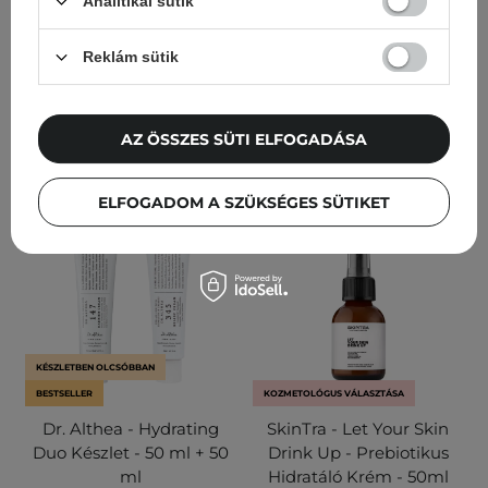
Analitikai sütik
61
9
Reklám sütik
7 500,00 Ft
5 590,00 Ft
AZ ÖSSZES SÜTI ELFOGADÁSA
KOSÁRBA
KOSÁRBA
ELFOGADOM A SZÜKSÉGES SÜTIKET
KÉSZLETBEN OLCSÓBBAN
BESTSELLER
KOZMETOLÓGUS VÁLASZTÁSA
Dr. Althea - Hydrating
SkinTra - Let Your Skin
Duo Készlet - 50 ml + 50
Drink Up - Prebiotikus
ml
Hidratáló Krém - 50ml