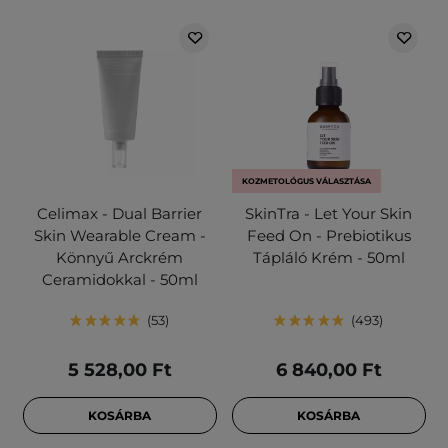
KOZMETOLÓGUS VÁLASZTÁSA
Celimax - Dual Barrier
SkinTra - Let Your Skin
Skin Wearable Cream -
Feed On - Prebiotikus
Könnyű Arckrém
Tápláló Krém - 50ml
Ceramidokkal - 50ml
53
493
5 528,00 Ft
6 840,00 Ft
KOSÁRBA
KOSÁRBA