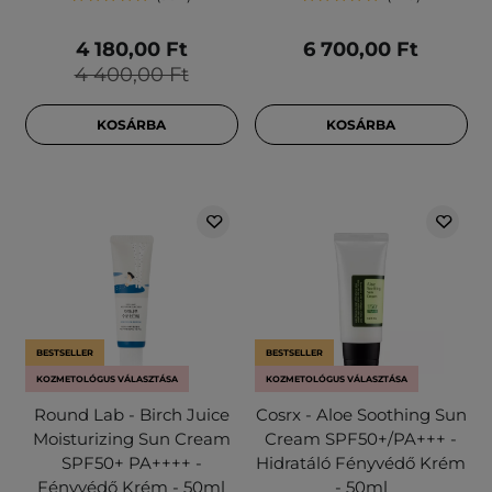
4 180,00 Ft
6 700,00 Ft
4 400,00 Ft
KOSÁRBA
KOSÁRBA
BESTSELLER
BESTSELLER
KOZMETOLÓGUS VÁLASZTÁSA
KOZMETOLÓGUS VÁLASZTÁSA
Round Lab - Birch Juice
Cosrx - Aloe Soothing Sun
Moisturizing Sun Cream
Cream SPF50+/PA+++ -
SPF50+ PA++++ -
Hidratáló Fényvédő Krém
Fényvédő Krém - 50ml
- 50ml