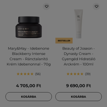
BESTSELLER
Mary&May - Idebenone
Beauty of Joseon -
Blackberry Intense
Dynasty Cream -
Cream - Ránctalanító
Gyengéd Hidratáló
Krém Idebenonnal - 70g
Arckrém - 100ml
56
39
4 705,00 Ft
9 690,00 Ft
KOSÁRBA
KOSÁRBA