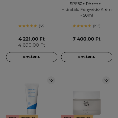
SPF50+ PA++++ -
Hidratáló Fényvédő Krém
- 50ml
53
195
4 221,00 Ft
7 400,00 Ft
4 690,00 Ft
KOSÁRBA
KOSÁRBA