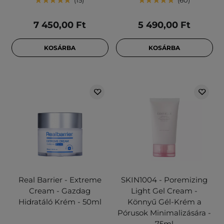
15
60
7 450,00 Ft
5 490,00 Ft
KOSÁRBA
KOSÁRBA
Real Barrier - Extreme
SKIN1004 - Poremizing
Cream - Gazdag
Light Gel Cream -
Hidratáló Krém - 50ml
Könnyű Gél-Krém a
Pórusok Minimalizására -
75ml