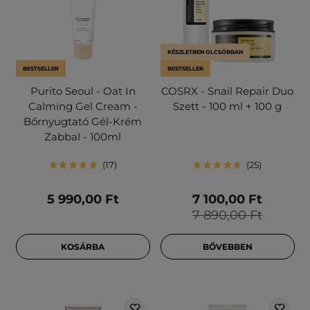
KÉSZLETBEN OLCSÓBBAN
BESTSELLER
BESTSELLER
Purito Seoul - Oat In
COSRX - Snail Repair Duo
Calming Gel Cream -
Szett - 100 ml + 100 g
Bőrnyugtató Gél-Krém
Zabbal - 100ml
17
25
5 990,00 Ft
7 100,00 Ft
7 890,00 Ft
KOSÁRBA
BŐVEBBEN