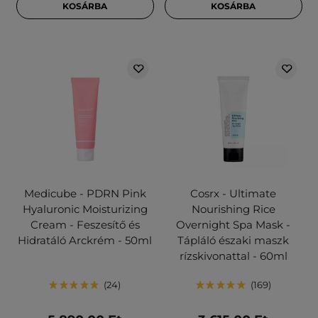
KOSÁRBA
KOSÁRBA
Medicube - PDRN Pink
Cosrx - Ultimate
Hyaluronic Moisturizing
Nourishing Rice
Cream - Feszesítő és
Overnight Spa Mask -
Hidratáló Arckrém - 50ml
Tápláló északi maszk
rízskivonattal - 60ml
24
169