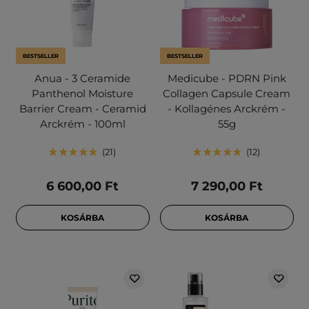
BESTSELLER
BESTSELLER
Anua - 3 Ceramide
Medicube - PDRN Pink
Panthenol Moisture
Collagen Capsule Cream
Barrier Cream - Ceramid
- Kollagénes Arckrém -
Arckrém - 100ml
55g
21
12
6 600,00 Ft
7 290,00 Ft
KOSÁRBA
KOSÁRBA