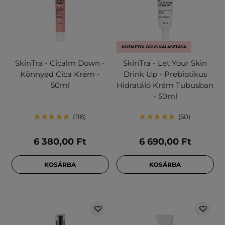
KOZMETOLÓGUS VÁLASZTÁSA
SkinTra - Cicalm Down -
SkinTra - Let Your Skin
Könnyed Cica Krém -
Drink Up - Prebiotikus
50ml
Hidratáló Krém Tubusban
- 50ml
118
50
6 380,00 Ft
6 690,00 Ft
KOSÁRBA
KOSÁRBA