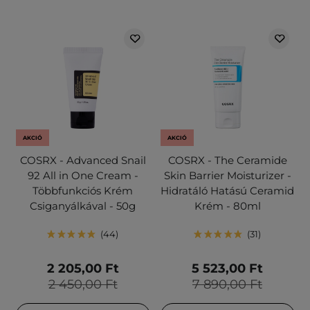
AKCIÓ
AKCIÓ
COSRX - Advanced Snail
COSRX - The Ceramide
92 All in One Cream -
Skin Barrier Moisturizer -
Többfunkciós Krém
Hidratáló Hatású Ceramid
Csiganyálkával - 50g
Krém - 80ml
44
31
2 205,00 Ft
5 523,00 Ft
2 450,00 Ft
7 890,00 Ft