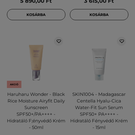
5 890,00 Ft
3 615,00 Ft
KOSÁRBA
KOSÁRBA
AKCIÓ
Haruharu Wonder - Black
SKIN1004 - Madagascar
Rice Moisture Airyfit Daily
Centella Hyalu-Cica
Sunscreen
Water-Fit Sun Serum
SPF50+/PA++++ -
SPF50+ PA++++ -
Hidratáló F;ényvédő Krém
Hidratáló Fényvédő Krém
- 50ml
- 15ml