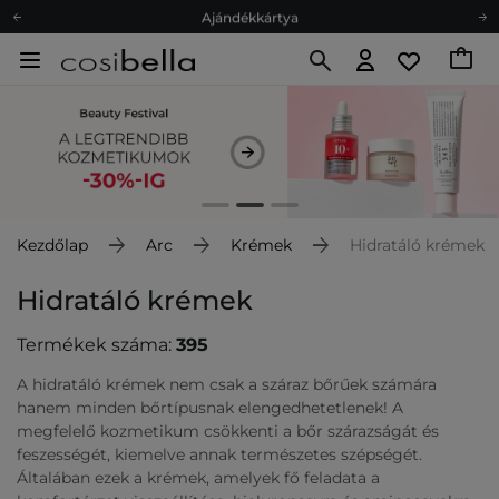
Ajándékkártya
Ingyenes szállítás 15 000 Ft-tól
Hűségprogram
Ökológia
Ajándékkártya
Kezdőlap
Arc
Krémek
Hidratáló krémek
Hidratáló krémek
Termékek száma:
395
A hidratáló krémek nem csak a száraz bőrűek számára
hanem minden bőrtípusnak elengedhetetlenek! A
megfelelő kozmetikum csökkenti a bőr szárazságát és
feszességét, kiemelve annak természetes szépségét.
Általában ezek a krémek, amelyek fő feladata a