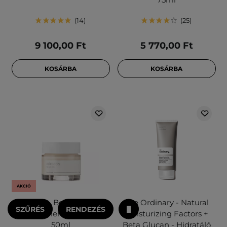
14
25
9 100,00 Ft
5 770,00 Ft
KOSÁRBA
KOSÁRBA
AKCIÓ
Mixsoon - Bean Cream -
The Ordinary - Natural
SZŰRÉS
RENDEZÉS
Szójafermentum Krém -
Moisturizing Factors +
50ml
Beta Glucan - Hidratáló