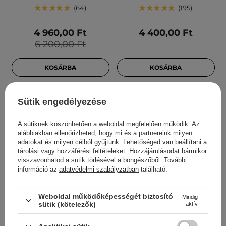
64
195
4 960,00 Ft
4 400,00 Ft
6 200,00 Ft
KOSÁRBA
KOSÁRBA
Sütik engedélyezése
A sütiknek köszönhetően a weboldal megfelelően működik. Az
alábbiakban ellenőrizheted, hogy mi és a partnereink milyen
adatokat és milyen célból gyűjtünk. Lehetőséged van beállítani a
tárolási vagy hozzáférési feltételeket. Hozzájárulásodat bármikor
visszavonhatod a sütik törlésével a böngészőből. További
információ az
adatvédelmi szabályzatban
található.
BESTSELLER
Weboldal működőképességét biztosító
Mindig
Medicube - Collagen Jelly
Medicube - Collagen Jelly
sütik (kötelezők)
aktív
Cream - Feszesítő
Cream - Arcfeszesítő
Arckrém - 110ml
Krém-Gél - 50ml