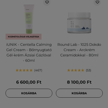
KOZMETOLÓGUS VÁLASZTÁSA
iUNIK - Centella Calming
Round Lab - 1025 Dokdo
Gel Cream - Bőrnyugtató
Cream - Arckrém
Gél-krém Ázsiai Gázlóval
Ceramidokkal - 80ml
- 60ml
467
53
6 600,00 Ft
8 100,00 Ft
KOSÁRBA
KOSÁRBA