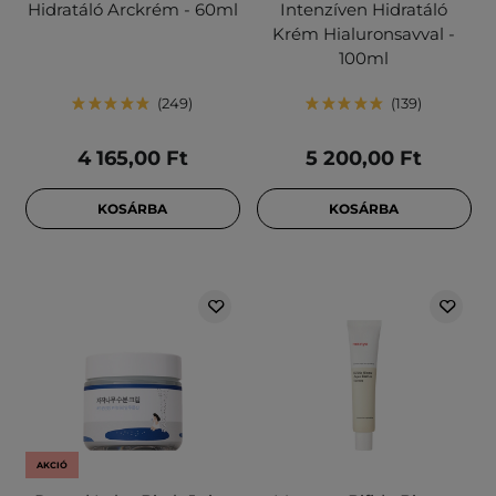
Hidratáló Arckrém - 60ml
Intenzíven Hidratáló
Krém Hialuronsavval -
100ml
249
139
4 165,00 Ft
5 200,00 Ft
KOSÁRBA
KOSÁRBA
AKCIÓ