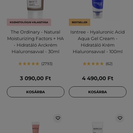
KOZMETOLÓGUS VÁLASZTÁSA
BESTSELLER
The Ordinary - Natural
Isntree - Hyaluronic Acid
Moisturizing Factors + HA
Aqua Gel Cream -
- Hidratáló Arckrém
Hidratáló Krém
Hialuronsavval - 30ml
Hialuronsavval - 100ml
2793
62
3 090,00 Ft
4 490,00 Ft
KOSÁRBA
KOSÁRBA