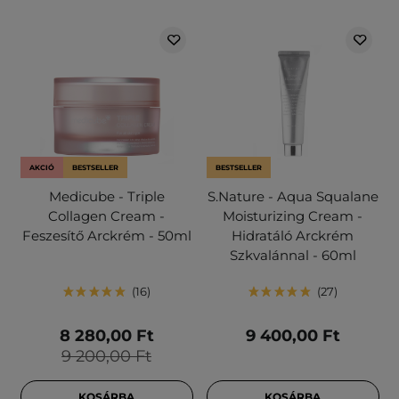
AKCIÓ
BESTSELLER
BESTSELLER
Medicube - Triple
S.Nature - Aqua Squalane
Collagen Cream -
Moisturizing Cream -
Feszesítő Arckrém - 50ml
Hidratáló Arckrém
Szkvalánnal - 60ml
16
27
8 280,00 Ft
9 400,00 Ft
9 200,00 Ft
KOSÁRBA
KOSÁRBA