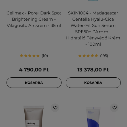
Celimax - Pore+Dark Spot
SKIN1004 - Madagascar
Brightening Cream -
Centella Hyalu-Cica
Világosító Arckrém - 35ml
Water-Fit Sun Serum
SPF50+ PA++++ -
Hidratáló Fényvédő Krém
- 100ml
10
195
4 790,00 Ft
13 378,00 Ft
KOSÁRBA
KOSÁRBA