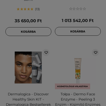
13
1 013 542,00 Ft
35 650,00 Ft
KOSÁRBA
KOSÁRBA
KOZMETOLÓGUS VÁLASZTÁSA
Dermalogica - Discover
Tołpa - Dermo Face
Healthy Skin KIT -
Enzyme - Peeling 3
Dermalogica Bestsellerek
Enzim - Kisimító Enzimes