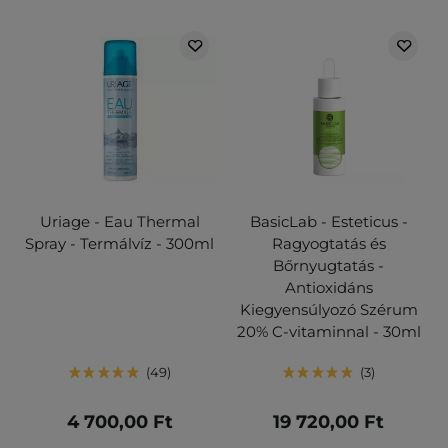
Uriage - Eau Thermal
BasicLab - Esteticus -
Spray - Termálvíz - 300ml
Ragyogtatás és
Bőrnyugtatás -
Antioxidáns
Kiegyensúlyozó Szérum
20% C-vitaminnal - 30ml
49
3
4 700,00 Ft
19 720,00 Ft