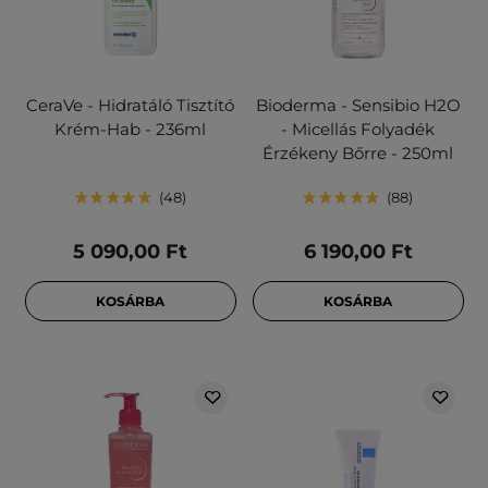
CeraVe - Hidratáló Tisztító
Bioderma - Sensibio H2O
Krém-Hab - 236ml
- Micellás Folyadék
Érzékeny Bőrre - 250ml
48
88
5 090,00 Ft
6 190,00 Ft
KOSÁRBA
KOSÁRBA