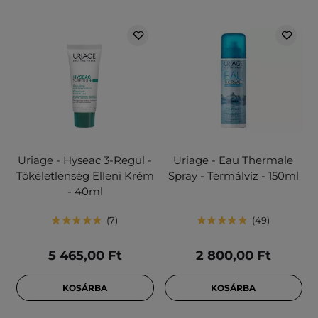
Uriage - Hyseac 3-Regul -
Uriage - Eau Thermale
Tökéletlenség Elleni Krém
Spray - Termálvíz - 150ml
- 40ml
7
49
5 465,00 Ft
2 800,00 Ft
KOSÁRBA
KOSÁRBA