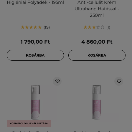
Higiéniai Folyadék - 195ml
Anti-cellulit Krém
Ultrahang Hatással -
250ml
19
1
1 790,00 Ft
4 860,00 Ft
KOSÁRBA
KOSÁRBA
KOZMETOLÓGUS VÁLASZTÁSA