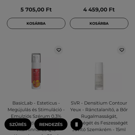
5 705,00 Ft
4 459,00 Ft
KOSÁRBA
KOSÁRBA
BasicLab - Esteticus -
SVR - Densitium Contour
Megújulás és Stimuláció -
Yeux - Ránctalanító, a Bőr
Emulziós Szérum 0,3%
Rugalmasságát,
Tiszta Retinollal, 3% C-
Sűrűségét és Feszességét
SZŰRÉS
RENDEZÉS
vitaminnal és Q10
Javító Szemkrém - 15ml