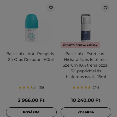
KOZMETOLÓGUS VÁLASZTÁSA
BasicLab - Anti-Perspiris -
BasicLab - Esteticus -
24 Órás Dezodor - 60ml
Hidratálás és feltöltés -
Szérum 10% trehalózzal,
5% peptiddel és
hialuronsavval - 15ml
15
74
2 966,00 Ft
10 240,00 Ft
KOSÁRBA
KOSÁRBA