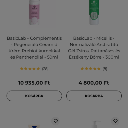
BasicLab - Complementis
BasicLab - Micellis -
- Regeneráló Ceramid
Normalizáló Arctisztító
Krém Prebiotikumokkal
Gél Zsíros, Pattanásos és
és Panthenollal - 50ml
Érzékeny Bőrre - 300ml
28
8
10 935,00 Ft
4 800,00 Ft
KOSÁRBA
KOSÁRBA