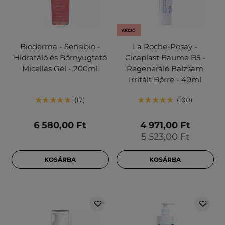
AKCIÓ
Bioderma - Sensibio -
La Roche-Posay -
Hidratáló és Bőrnyugtató
Cicaplast Baume B5 -
Micellás Gél - 200ml
Regeneráló Balzsam
Irritált Bőrre - 40ml
17
100
6 580,00 Ft
4 971,00 Ft
5 523,00 Ft
KOSÁRBA
KOSÁRBA