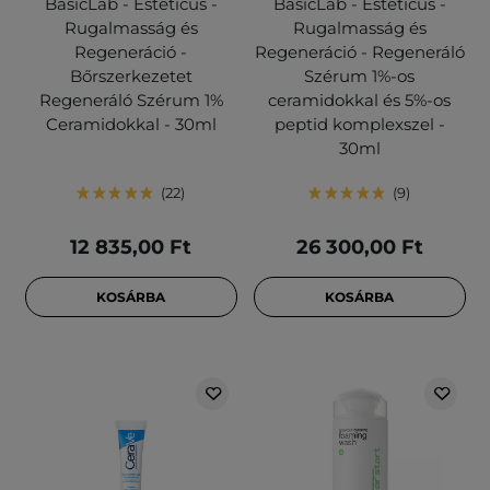
BasicLab - Esteticus -
BasicLab - Esteticus -
Rugalmasság és
Rugalmasság és
Regeneráció -
Regeneráció - Regeneráló
Bőrszerkezetet
Szérum 1%-os
Regeneráló Szérum 1%
ceramidokkal és 5%-os
Ceramidokkal - 30ml
peptid komplexszel -
30ml
22
9
12 835,00 Ft
26 300,00 Ft
KOSÁRBA
KOSÁRBA