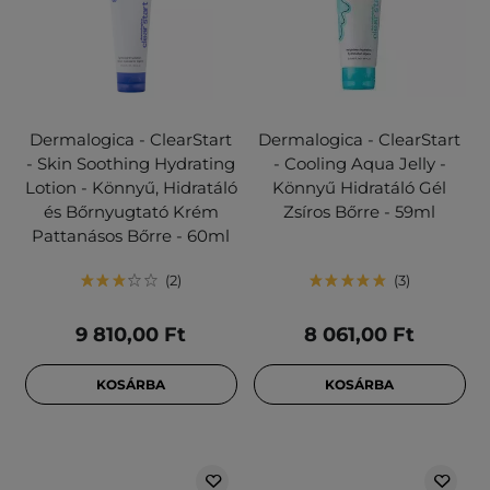
Dermalogica - ClearStart
Dermalogica - ClearStart
- Skin Soothing Hydrating
- Cooling Aqua Jelly -
Lotion - Könnyű, Hidratáló
Könnyű Hidratáló Gél
és Bőrnyugtató Krém
Zsíros Bőrre - 59ml
Pattanásos Bőrre - 60ml
2
3
9 810,00 Ft
8 061,00 Ft
KOSÁRBA
KOSÁRBA