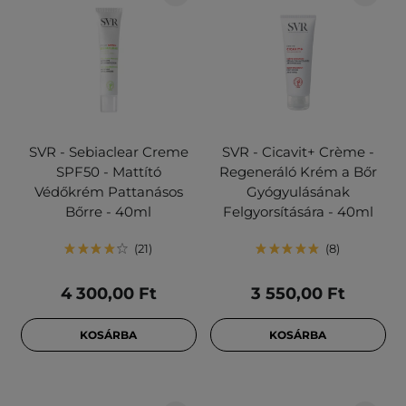
SVR - Sebiaclear Creme
SVR - Cicavit+ Crème -
SPF50 - Mattító
Regeneráló Krém a Bőr
Védőkrém Pattanásos
Gyógyulásának
Bőrre - 40ml
Felgyorsítására - 40ml
21
8
4 300,00 Ft
3 550,00 Ft
KOSÁRBA
KOSÁRBA