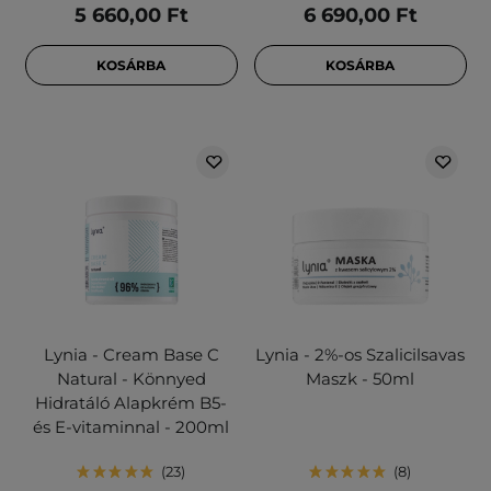
5 660,00 Ft
6 690,00 Ft
KOSÁRBA
KOSÁRBA
Lynia - Cream Base C
Lynia - 2%-os Szalicilsavas
Natural - Könnyed
Maszk - 50ml
Hidratáló Alapkrém B5-
és E-vitaminnal - 200ml
23
8