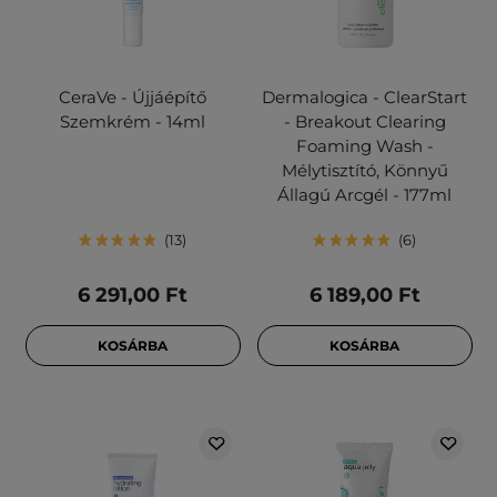
CeraVe - Újjáépítő
Dermalogica - ClearStart
Szemkrém - 14ml
- Breakout Clearing
Foaming Wash -
Mélytisztító, Könnyű
Állagú Arcgél - 177ml
13
6
6 291,00 Ft
6 189,00 Ft
KOSÁRBA
KOSÁRBA