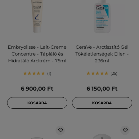
Embryolisse - Lait-Creme
CeraVe - Arctisztító Gél
Concentre - Tápláló és
Tökéletlenségek Ellen -
Hidratáló Arckrém - 75ml
236ml
1
25
6 900,00 Ft
6 150,00 Ft
KOSÁRBA
KOSÁRBA