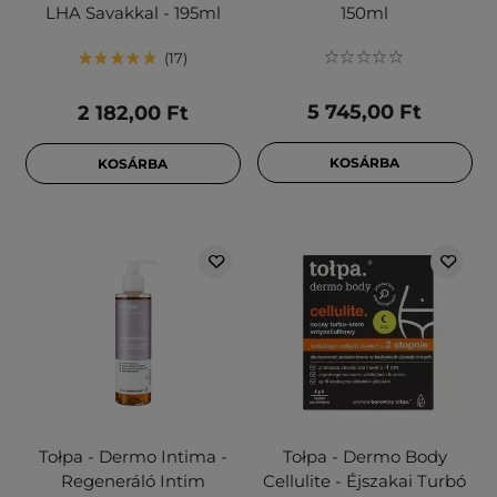
LHA Savakkal - 195ml
150ml
17
5 745,00 Ft
2 182,00 Ft
KOSÁRBA
KOSÁRBA
Tołpa - Dermo Intima -
Tołpa - Dermo Body
Regeneráló Intim
Cellulite - Éjszakai Turbó