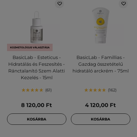
KOZMETOLÓGUS VÁLASZTÁSA
BasicLab - Esteticus -
BasicLab - Famillias -
Hidratálás és Feszesítés -
Gazdag összetételű
Ránctalanító Szem Alatti
hidratáló arckrém - 75ml
Kezelés - 15ml
61
162
8 120,00 Ft
4 120,00 Ft
KOSÁRBA
KOSÁRBA