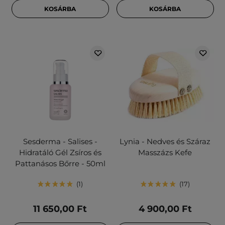
KOSÁRBA
KOSÁRBA
Sesderma - Salises -
Lynia - Nedves és Száraz
Hidratáló Gél Zsíros és
Masszázs Kefe
Pattanásos Bőrre - 50ml
1
17
11 650,00 Ft
4 900,00 Ft