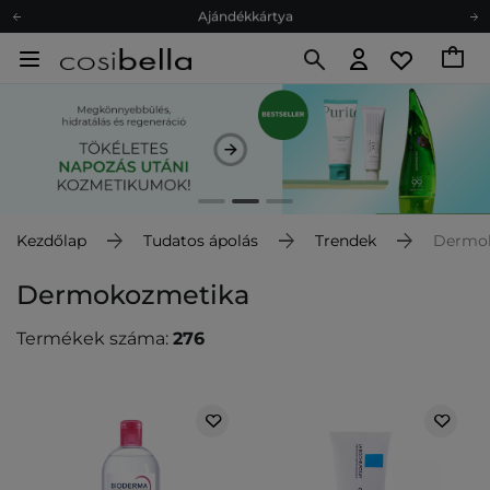
Ajándékkártya
Ingyenes szállítás 15 000 Ft-tól
Hűségprogram
Ökológia
Ajándékkártya
Kezdőlap
Tudatos ápolás
Trendek
Dermo
Dermokozmetika
Termékek száma:
276