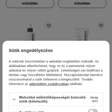
KOSÁRBA
KOSÁRBA
Sütik engedélyezése
A sütiknek köszönhetően a weboldal megfelelően működik. Az
alábbiakban ellenőrizheted, hogy mi és a partnereink milyen
Dermalogica - Multi-
Dermalogica - Active
adatokat és milyen célból gyűjtünk. Lehetőséged van beállítani a
Active Toner - Multiaktív
Moist - Könnyű
tárolási vagy hozzáférési feltételeket. Hozzájárulásodat bármikor
visszavonhatod a sütik törlésével a böngészőből. További
Hidratáló Permet - 250ml
Prebiotikus Hidratáló
információ az
adatvédelmi szabályzatban
található.
Krém Kombinált és Zsíros
Bőrre - 100ml
Weboldal működőképességét biztosító
Mindig
sütik (kötelezők)
aktív
3
10