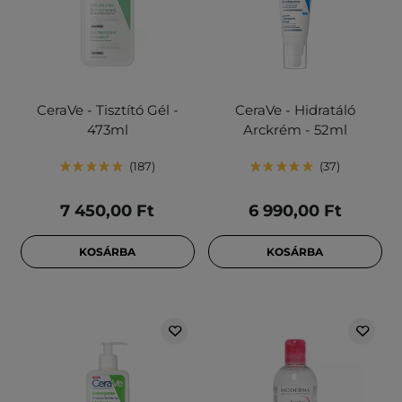
CeraVe - Tisztító Gél -
CeraVe - Hidratáló
473ml
Arckrém - 52ml
187
37
7 450,00 Ft
6 990,00 Ft
KOSÁRBA
KOSÁRBA