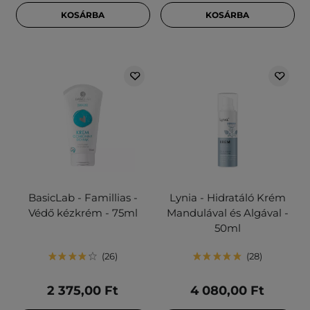
KOSÁRBA
KOSÁRBA
BasicLab - Famillias -
Lynia - Hidratáló Krém
Védő kézkrém - 75ml
Mandulával és Algával -
50ml
26
28
2 375,00 Ft
4 080,00 Ft