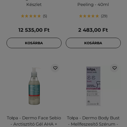
Készlet
Peeling - 40ml
5
29
12 535,00 Ft
2 483,00 Ft
KOSÁRBA
KOSÁRBA
Tołpa - Dermo Face Sebio
Tołpa - Dermo Body Bust
- Arctisztító Gél AHA +
- Mellfeszesítő Szérum -