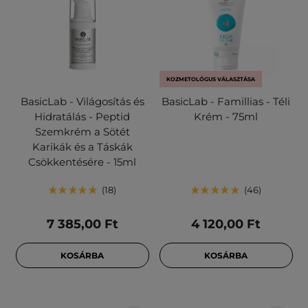
KOZMETOLÓGUS VÁLASZTÁSA
BasicLab - Világosítás és
BasicLab - Famillias - Téli
Hidratálás - Peptid
Krém - 75ml
Szemkrém a Sötét
Karikák és a Táskák
Csökkentésére - 15ml
18
46
7 385,00 Ft
4 120,00 Ft
KOSÁRBA
KOSÁRBA