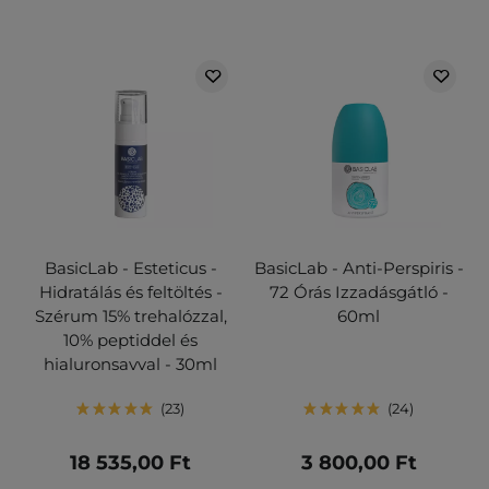
BasicLab - Esteticus -
BasicLab - Anti-Perspiris -
Hidratálás és feltöltés -
72 Órás Izzadásgátló -
Szérum 15% trehalózzal,
60ml
10% peptiddel és
hialuronsavval - 30ml
23
24
18 535,00 Ft
3 800,00 Ft