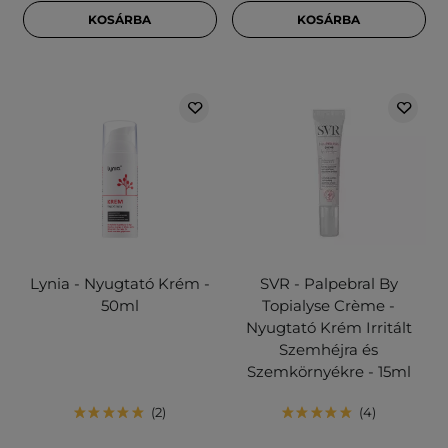
KOSÁRBA
KOSÁRBA
Lynia - Nyugtató Krém -
SVR - Palpebral By
50ml
Topialyse Crème -
Nyugtató Krém Irritált
Szemhéjra és
Szemkörnyékre - 15ml
2
4