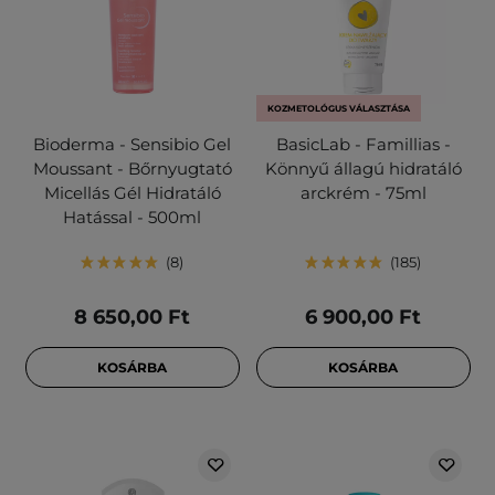
KOZMETOLÓGUS VÁLASZTÁSA
Bioderma - Sensibio Gel
BasicLab - Famillias -
Moussant - Bőrnyugtató
Könnyű állagú hidratáló
Micellás Gél Hidratáló
arckrém - 75ml
Hatással - 500ml
8
185
8 650,00 Ft
6 900,00 Ft
KOSÁRBA
KOSÁRBA