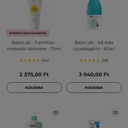
KOZMETOLÓGUS VÁLASZTÁSA
BasicLab - Famillias -
BasicLab - 48 órás
Hidratáló kézkrém - 75ml
Izzadásgátló - 60ml
64
28
2 375,00 Ft
3 040,00 Ft
KOSÁRBA
KOSÁRBA