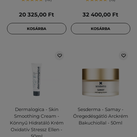
20 325,00 Ft
32 400,00 Ft
KOSÁRBA
KOSÁRBA
Dermalogica - Skin
Sesderma - Samay -
Smoothing Cream -
Öregedésgátló Arckrém
Könnyű Hidratáló Krém
Bakuchiollal - 50ml
Oxidatív Stressz Ellen -
50ml