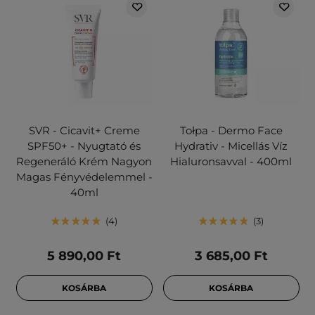
SVR - Cicavit+ Creme
Tołpa - Dermo Face
SPF50+ - Nyugtató és
Hydrativ - Micellás Víz
Regeneráló Krém Nagyon
Hialuronsavval - 400ml
Magas Fényvédelemmel -
40ml
4
3
5 890,00 Ft
3 685,00 Ft
KOSÁRBA
KOSÁRBA