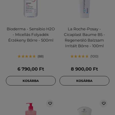
Bioderma - Sensibio H2O
La Roche-Posay -
- Micellás Folyadék
Cicaplast Baume B5 -
Érzékeny Bőrre - 500ml
Regeneráló Balzsam
Irritált Bőrre - 100ml
88
100
6 790,00 Ft
8 900,00 Ft
KOSÁRBA
KOSÁRBA