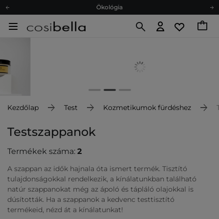
Ökológia
Ajándékkártya
Ingyenes szállítás 15 000 Ft-tól
Hűségprogram
Ökológia
Ajándékkártya
Kezdőlap
Test
Kozmetikumok fürdéshez
Testszappanok
Termékek száma:
2
A szappan az idők hajnala óta ismert termék. Tisztító
tulajdonságokkal rendelkezik, a kínálatunkban található
natúr szappanokat még az ápoló és tápláló olajokkal is
dúsították. Ha a szappanok a kedvenc testtisztító
termékeid, nézd át a kínálatunkat!