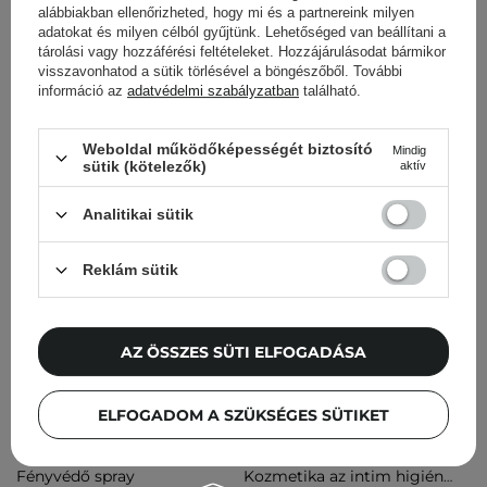
szappan alkalmas a test, a haj, az intim területek és akár az
alábbiakban ellenőrizheted, hogy mi és a partnereink milyen
arc mosására is. Nagyon hatékonyak, kompaktak, tehát
adatokat és milyen célból gyűjtünk. Lehetőséged van beállítani a
tárolási vagy hozzáférési feltételeket. Hozzájárulásodat bármikor
utazásokra is könnyen elvihetők, ahol a sokoldalú
visszavonhatod a sütik törlésével a böngészőből. További
kozmetikumok nagyon jól tudnak jönni.
információ az
adatvédelmi szabályzatban
található.
Olvass tovább
Weboldal működőképességét biztosító
Mindig
sütik (kötelezők)
aktív
Lásd még:
Dezodorok
,
Lábmaszkok
,
Fürdőolajok
,
Testolajok
Analitikai sütik
Reklám sütik
A kozmetikumok népszerű
AZ ÖSSZES SÜTI ELFOGADÁSA
kategóriái
Testpermet
Önbarnító testkrém
ELFOGADOM A SZÜKSÉGES SÜTIKET
Dezodorok
Testolajok
Fényvédő spray
Kozmetika az intim higiéniához