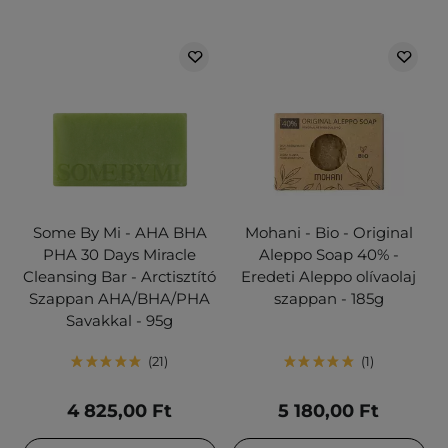
Some By Mi - AHA BHA
Mohani - Bio - Original
PHA 30 Days Miracle
Aleppo Soap 40% -
Cleansing Bar - Arctisztító
Eredeti Aleppo olívaolaj
Szappan AHA/BHA/PHA
szappan - 185g
Savakkal - 95g
21
1
4 825,00 Ft
5 180,00 Ft