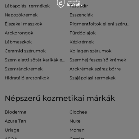
Lábápolási termékek
Testradír
Napozókrémek
Esszenciák
Éjszakai maszkok
Pigmentfoltok elleni szérumok
Arckorongok
Fürdőolajok
Lábmaszkok
Kézkrémek
Ceramid szérumok
Kollagén szérumok
Szemhéj feszesítő krémek
Szem alatti sötét karikák elleni krémek
Szemránckrémek
Arckrémek száraz bőrre
Hidratáló arctonikok
Szájápolási termékek
Népszerű kozmetikai márkák
Bioderma
Clochee
Azure Tan
Nuxe
Uriage
Mohani