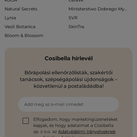
ASOA
CeraVe
Natural Secrets
Ministerstwo Dobrego Mydła
Lynia
SVR
Veoli Botanica
SkinTra
Bloom & Blossom
Cosibella hírlevél
Bőrápolási ellenőrzőlisták, szakértői
tanácsok, szépségápolási újdonságok –
közvetlenül a postaládádba!
Add meg az e-mail címedet
Elfogadom, hogy marketingüzeneteket
kapjak, és hogy adataimat a Cosibella
sp. z o.o. az
Adatvédelmi Irányelveknek