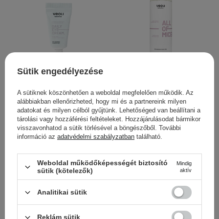
Sütik engedélyezése
Veoli Botanica - Daily Eye
Veoli Botanica - ALL OF
Cream - Nappali Könnyű
MICELLAR - Gyengéd
A sütiknek köszönhetően a weboldal megfelelően működik. Az
Szemkörnyékápoló Krém
Micellás fFolyadék
alábbiakban ellenőrizheted, hogy mi és a partnereink milyen
- 15ml
Minden Bőrtípusra -
adatokat és milyen célból gyűjtünk. Lehetőséged van beállítani a
500ml
tárolási vagy hozzáférési feltételeket. Hozzájárulásodat bármikor
visszavonhatod a sütik törlésével a böngészőből. További
információ az
adatvédelmi szabályzatban
található.
8 300,00 Ft
5 900,00 Ft
Weboldal működőképességét biztosító
Mindig
sütik (kötelezők)
aktív
KOSÁRBA
KOSÁRBA
Analitikai sütik
Reklám sütik