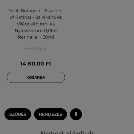
Veoli Botanica - Essence
of Retinal - Szilárdító és
Világosító Arc- és
Nyakszérum 0,06%
Retinallal - 30ml
14 811,00 Ft
KOSÁRBA
SZŰRÉS
RENDEZÉS
Neked ajánljuk