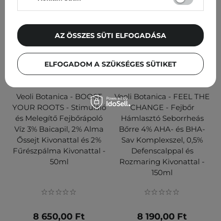
AZ ÖSSZES SÜTI ELFOGADÁSA
ELFOGADOM A SZÜKSÉGES SÜTIKET
ÚJDONSÁG
ÚJDONSÁG
Veoli Botanica - BOOST
Veoli Botanica - FEEL THE
YOUR ROOTS - Stimuláló
CHANGE - Fejbőr
és Melegítő Fejbőrápoló
Hámlasztó Seborrheás
Víz 3% Baicapil, 2% Alma
Bőrre 4% AHA- és BHA-
Őssejt Kivonattal és 2%
Sav Komplexszel, 0,5%
Fűrészpálma Kivonattal -
Defenscalppal és
50ml
Rozmaring Kivonattal -
150ml
8 650,00 Ft
8 190,00 Ft