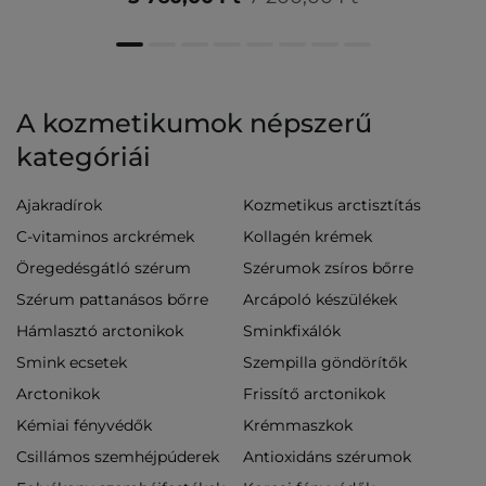
A kozmetikumok népszerű
kategóriái
Ajakradírok
Kozmetikus arctisztítás
C-vitaminos arckrémek
Kollagén krémek
Öregedésgátló szérum
Szérumok zsíros bőrre
Szérum pattanásos bőrre
Arcápoló készülékek
Hámlasztó arctonikok
Sminkfixálók
Smink ecsetek
Szempilla göndörítők
Arctonikok
Frissítő arctonikok
Kémiai fényvédők
Krémmaszkok
Csillámos szemhéjpúderek
Antioxidáns szérumok