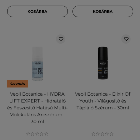
KOSÁRBA
KOSÁRBA
ÚJDONSÁG
Veoli Botanica - HYDRA
Veoli Botanica - Elixir Of
LIFT EXPERT - Hidratáló
Youth - Világosító és
és Feszesítő Hatású Multi-
Tápláló Szérum - 30ml
Molekuláris Arcszérum -
30 ml