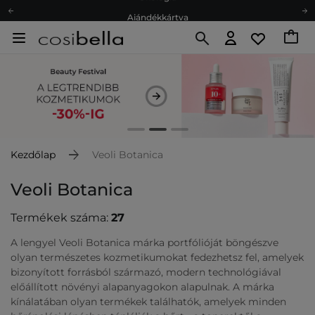
Ajándékkártya
Ingyenes szállítás 15 000 Ft-tól
Hűségprogram
Ökológia
Ajándékkártya
Kezdőlap
Veoli Botanica
Veoli Botanica
Termékek száma:
27
A lengyel Veoli Botanica márka portfólióját böngészve
olyan természetes kozmetikumokat fedezhetsz fel, amelyek
bizonyított forrásból származó, modern technológiával
előállított növényi alapanyagokon alapulnak. A márka
kínálatában olyan termékek találhatók, amelyek minden