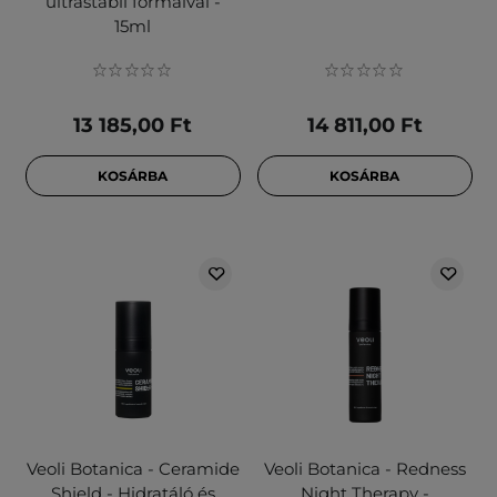
ultrastabil formáival -
15ml
13 185,00 Ft
14 811,00 Ft
KOSÁRBA
KOSÁRBA
Veoli Botanica - Ceramide
Veoli Botanica - Redness
Shield - Hidratáló és
Night Therapy -