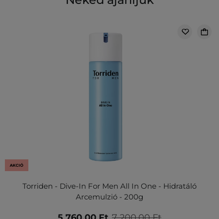
AKCIÓ
Torriden - Dive-In For Men All In One - Hidratáló
Arcemulzió - 200g
5 760,00 Ft
7 200,00 Ft