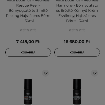
Veoli Botanica - Redness
Veoli Botanica - Redness
Rescue Peel -
Harmony - Bőrnyugtató
Bőrnyugtató és Simító
és Erősítő Könnyű Krém
Peeling Hajszáleres Bőrre
Érzékeny, Hajszáleres
- 30ml
Bőrre - 30ml
7 418,00 Ft
16 680,00 Ft
KOSÁRBA
KOSÁRBA