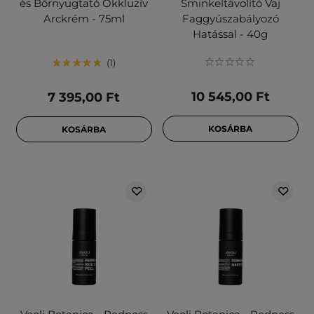
és Bőrnyugtató Okkluzív
Sminkeltávolító Vaj
Arckrém - 75ml
Faggyúszabályozó
Hatással - 40g
1
10 545,00 Ft
7 395,00 Ft
KOSÁRBA
KOSÁRBA