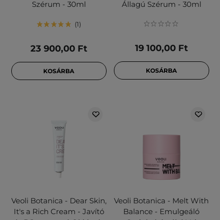
Szérum - 30ml
Állagú Szérum - 30ml
1
19 100,00 Ft
23 900,00 Ft
KOSÁRBA
KOSÁRBA
Veoli Botanica - Dear Skin,
Veoli Botanica - Melt With
It's a Rich Cream - Javító
Balance - Emulgeáló