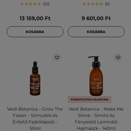
25
6
13 159,00 Ft
9 601,00 Ft
KOSÁRBA
KOSÁRBA
KOZMETOLÓGUS VÁLASZTÁSA
Veoli Botanica - Grow The
Veoli Botanica - Make Me
Faster - Stimuláló és
Shine - Simító és
Erősítő Fejbőrápoló -
Fényesítő Lamináló
50ml
Hajmaszk - 140ml