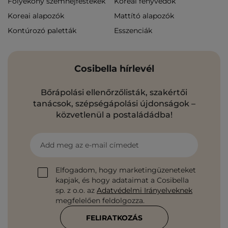
Folyékony szemhéjfestékek
Koreai fényvédők
Koreai alapozók
Mattító alapozók
Kontúrozó paletták
Esszenciák
Cosibella hírlevél
Bőrápolási ellenőrzőlisták, szakértői
tanácsok, szépségápolási újdonságok –
közvetlenül a postaládádba!
Add meg az e-mail címedet
Elfogadom, hogy marketingüzeneteket
kapjak, és hogy adataimat a Cosibella
sp. z o.o. az
Adatvédelmi Irányelveknek
megfelelően feldolgozza.
FELIRATKOZÁS