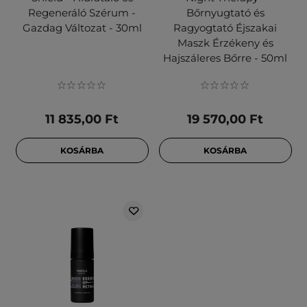
Regeneráló Szérum -
Bőrnyugtató és
Gazdag Változat - 30ml
Ragyogtató Éjszakai
Maszk Érzékeny és
Hajszáleres Bőrre - 50ml
11 835,00 Ft
19 570,00 Ft
KOSÁRBA
KOSÁRBA