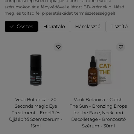
bőrápolási lépésben táplálják a bőrt - a tonerektől a
szérumokon át a fényvédővel ellátott BB-krémekig. Nézd
meg, és töltsd fel piperetáskádat természetességgel!
Összes
Hidratáló
Hámlasztó
Tisztító
Veoli Botanica - 20
Veoli Botanica - Catch
Seconds Magic Eye
The Sun - Bronzing Drops
Treatment - Emelő és
for the Face, Neck and
Újjáépítő Szemszérum -
Decolletage - Bronzosító
15ml
Szérum - 30ml