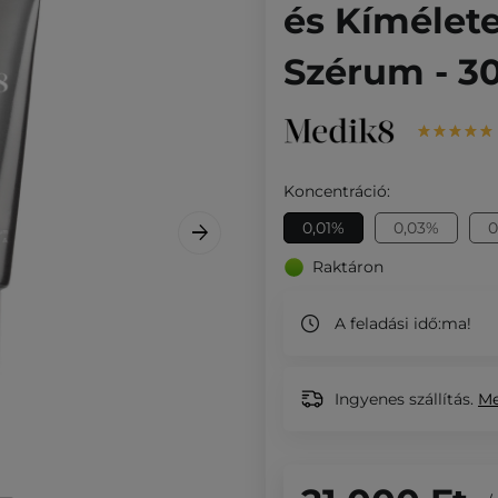
és Kímélet
Szérum - 3
Koncentráció:
0,01%
0,03%
0
Raktáron
A feladási idő:
ma!
Ingyenes szállítás.
M