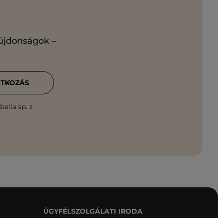
 újdonságok –
ATKOZÁS
ella sp. z
ÜGYFÉLSZOLGÁLATI IRODA