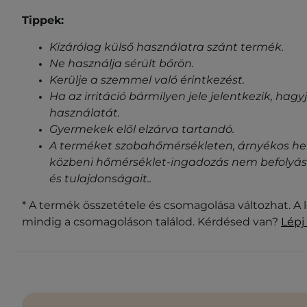
Tippek:
Kizárólag külső használatra szánt termék.
Ne használja sérült bőrön.
Kerülje a szemmel való érintkezést.
Ha az irritáció bármilyen jele jelentkezik, ha
használatát.
Gyermekek elől elzárva tartandó.
A terméket szobahőmérsékleten, árnyékos helye
közbeni hőmérséklet-ingadozás nem befolyásol
és tulajdonságait.
.
* A termék összetétele és csomagolása változhat. A 
mindig a csomagoláson találod. Kérdésed van?
Lépj