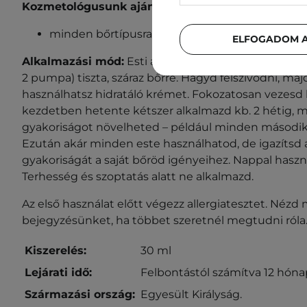
Kozmetológusunk ajánlja ezt a terméket:
minden bőrtípusra, öregedésgátló céllal.
ELFOGADOM A
Alkalmazási mód:
Esti arcápolás során vigyél fel k
2 pumpa) tiszta, száraz bőrre. Hagyd felszívódni, maj
használhatsz hidratáló krémet. Fokozatosan vezesd
kezdetben hetente kétszer alkalmazd kb. 2 hétig, m
gyakoriságot növelheted – például minden második 
Ezután akár minden este használhatod, de igazítsd 
gyakoriságát a saját bőröd igényeihez. Nappal haszn
Terhesség és szoptatás alatt ne alkalmazd.
Az első használat előtt végezz allergiatesztet. Nézd
bejegyzésünket, ha többet szeretnél megtudni róla
Kiszerelés:
30 ml
Lejárati idő:
Felbontástól számítva 12 hóna
Származási ország:
Egyesült Királyság.