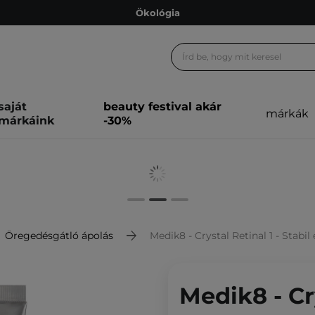
Ökológia
Ajándékkártya
Ingyenes szállítás 15 000 Ft-tól
Hűségprogram
saját
beauty festival akár
márkák
Ökológia
márkáink
-30%
Ajándékkártya
Öregedésgátló ápolás
Medik8 - Crystal Retinal 1 - Stab
Medik8 - Cry