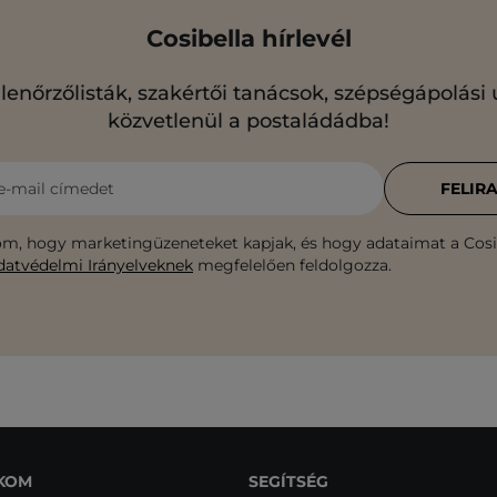
Cosibella hírlevél
llenőrzőlisták, szakértői tanácsok, szépségápolási
közvetlenül a postaládádba!
e-mail címedet
FELIR
m, hogy marketingüzeneteket kapjak, és hogy adataimat a Cosib
datvédelmi Irányelveknek
megfelelően feldolgozza.
KOM
SEGÍTSÉG