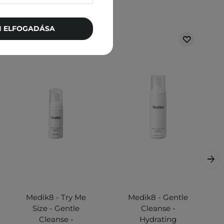
vették meg
TI ELFOGADÁSA
Medik8 - Try Me
Medik8 - Gentle
Size - Gentle
Cleanse -
Cleanse -
Hydrating