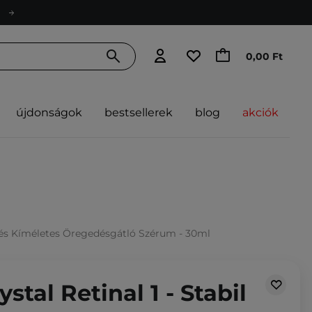
0,00 Ft
újdonságok
bestsellerek
blog
akciók
il és Kíméletes Öregedésgátló Szérum - 30ml
stal Retinal 1 - Stabil