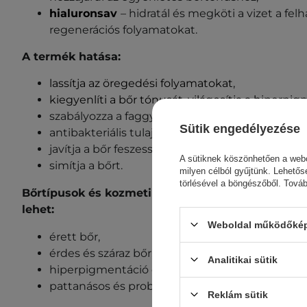
hialuronsav
– hidratál és megköti a vizet a fel
regenerációs folyamatokat.
A termék hatása:
lassítja az öregedési folyamatokat
,
kiegyenlíti a bőr tónusát, világosítja a hiperpi
szabályozza a faggyúmirigyek működését,
Sütik engedélyezése
antibakteriális tulajdonságokat mutat,
javítja a bőr feszességét és rugalmasságát,
A sütiknek köszönhetően a webo
simítja a bőrt.
milyen célból gyűjtünk. Lehetős
törlésével a böngészőből. Tová
Bőrtípusok és kozmetikai problémák, amelyeknél
lehet:
Weboldal működőképe
érett bőr,
érdes és száraz bőr,
Analitikai sütik
hiperpigmentáció és egyenetlen bőrtónus,
pattanásos és problémás bőr.
Reklám sütik