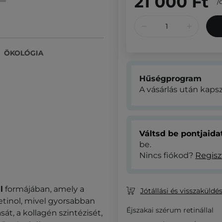
21 000 Ft
/
ÖKOLÓGIA
Hűségprogram
A vásárlás után kaps
Váltsd be pontjaid
be.
Nincs fiókod?
Regisz
l
formájában, amely a
Jótállási és visszaküldés
etinol, mivel gyorsabban
Éjszakai szérum retinállal
sát, a kollagén szintézisét,