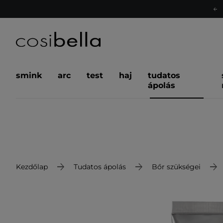
smink
arc
test
haj
tudatos
ápolás
Kezdőlap
Tudatos ápolás
Bőr szükségei