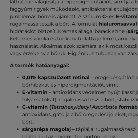
láthatóan világosítja a hiperpigmentációt, simítja a 
faggyúmirigyek működését, antibakteriális tulajdo
problémás bőrre is ajánlott. A szérum
C-
és
E-vitami
rugalmassá teszik a bőrt. A formulát
hialuronsavval
hidratációt biztosít. Krémes állaga, barack színe (
sár
kellemes vanília és tonkabab illatta jellemzi, ami élv
használatát. Alkalmas azok számára, akik most kezdik 
vagy érzékeny a bőrük. Higiénikus tubusba van zárv
A termék hatóanyagai:
0,01% kapszulázott retinal
– öregedésgátló ha
bőrhibákat és hiperpigmentációt, simít,
E-vitamin
– antioxidáns védelmet nyújt (lassítj
folyamatokat), rugalmassá teszi a bőrt, stabilizálj
C-vitamin
(
Tetrahexyldecyl Ascorbate
formáb
antioxidáns, gátolja a bőröregedési jeleket, rag
bőrt,
sárgarépa magolaj
– táplálja, rugalmassá teszi 
hozzájárul az egyenletes bőrtónushoz,