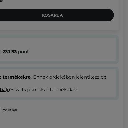
db.
KOSÁRBA
z:
233.33
pont
at termékekre.
Ennek érdekében
jelentkezz be
trálj
és válts pontokat termékekre.
i politika