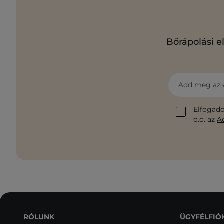
Bőrápolási e
Add meg az 
Elfogado
o.o. az
A
RÓLUNK
ÜGYFÉLFIÓ