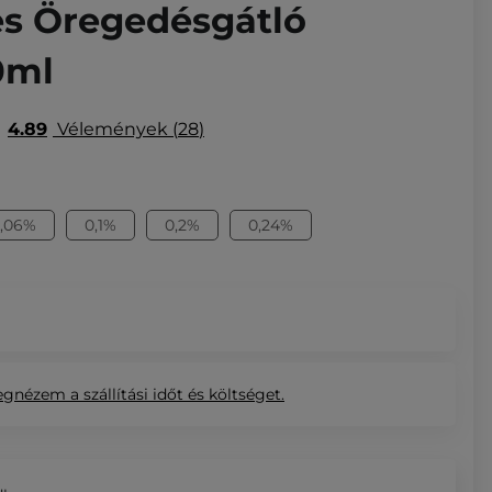
es Öregedésgátló
0ml
4.89
Vélemények
28
,06%
0,1%
0,2%
0,24%
egnézem
a szállítási időt és költséget.