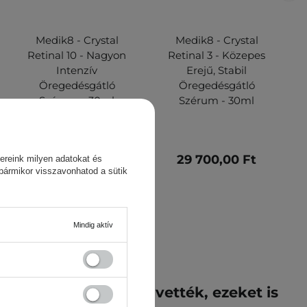
Medik8 - Crystal
Medik8 - Crystal
Retinal 10 - Nagyon
Retinal 3 - Közepes
Intenzív
Erejű, Stabil
Öregedésgátló
Öregedésgátló
Szérum - 30ml
Szérum - 30ml
44 000,00 Ft
29 700,00 Ft
ereink milyen adatokat és
 bármikor visszavonhatod a sütik
Mindig aktív
k ezt a terméket megvették, ezeket is