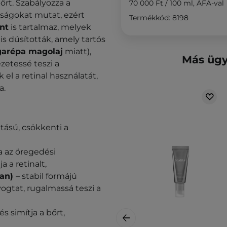
bőrt. Szabályozza a
70 000 Ft
/
100 ml
, ÁFA-val
nságokat mutat, ezért
Termékkód: 8198
nt
is tartalmaz, melyek
is dúsították, amely tartós
garépa magolaj
miatt),
Más ügy
ezetessé teszi a
el a retinal használatát,
a.
tású, csökkenti a
a az öregedési
a a retinalt,
an)
– stabil formájú
yogtat, rugalmassá teszi a
és simítja a bőrt,