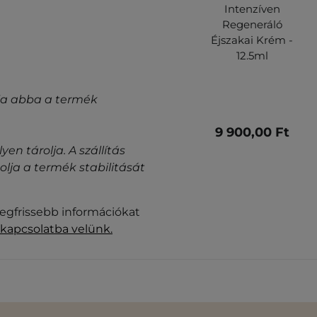
Intenzíven
Regeneráló
Éjszakai Krém -
12.5ml
gyja abba a termék
9 900,00 Ft
n tárolja. A szállítás
ja a termék stabilitását
legfrissebb információkat
 kapcsolatba velünk.