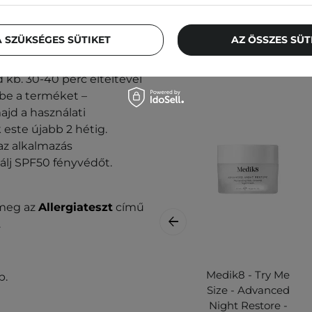
 SZÜKSÉGES SÜTIKET
AZ ÖSSZES SÜ
is mennyiségű szérumot (1-
d kb. 30-40 perc elteltével
 be a terméket –
ajd a használati
este újabb 2 hétig.
az alkalmazás
álj SPF50 fényvédőt.
 meg az
Allergiateszt
című
.
Medik8 - Try Me
p.
Size - Advanced
Night Restore -