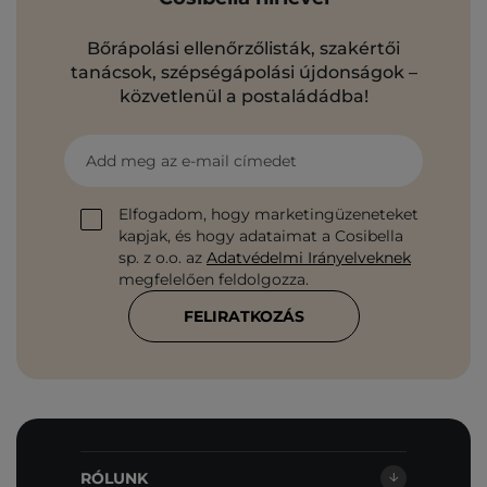
Bőrápolási ellenőrzőlisták, szakértői
tanácsok, szépségápolási újdonságok –
közvetlenül a postaládádba!
Add meg az e-mail címedet
Elfogadom, hogy marketingüzeneteket
kapjak, és hogy adataimat a Cosibella
sp. z o.o. az
Adatvédelmi Irányelveknek
megfelelően feldolgozza.
FELIRATKOZÁS
RÓLUNK