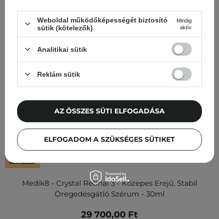
Weboldal működőképességét biztosító
Mindig
sütik (kötelezők)
aktív
Analitikai sütik
Reklám sütik
AZ ÖSSZES SÜTI ELFOGADÁSA
ELFOGADOM A SZÜKSÉGES SÜTIKET
BESTSELLER
Medik8 - Crystal Retinal 3 - Közepes Erejű, Stabil
Öregedésgátló Szérum - 30ml
29 700,00 Ft