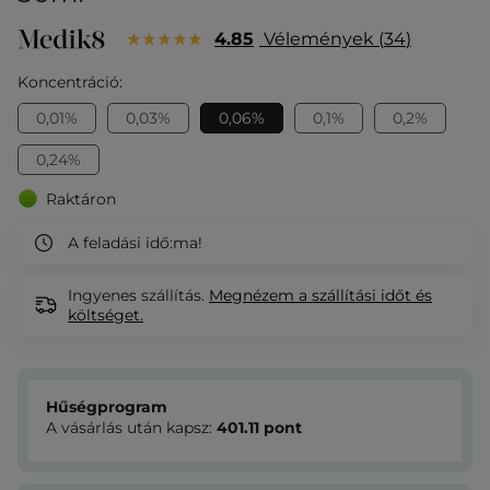
4.85
Vélemények
34
Koncentráció:
0,01%
0,03%
0,06%
0,1%
0,2%
0,24%
Raktáron
A feladási idő:
ma!
Ingyenes szállítás.
Megnézem
a szállítási időt és
költséget.
Hűségprogram
A vásárlás után kapsz:
401.11
pont