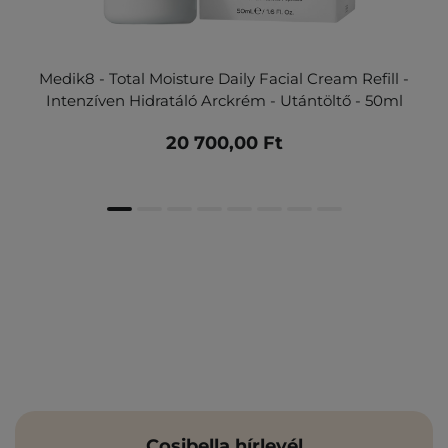
Medik8 - Total Moisture Daily Facial Cream Refill -
Intenzíven Hidratáló Arckrém - Utántöltő - 50ml
20 700,00 Ft
Cosibella hírlevél