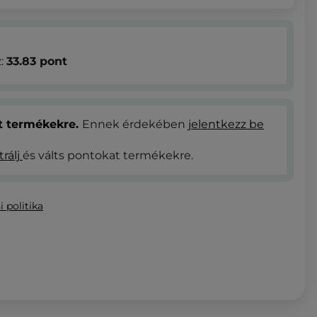
z:
33.83
pont
at termékekre.
Ennek érdekében
jelentkezz be
trálj
és válts pontokat termékekre.
i politika