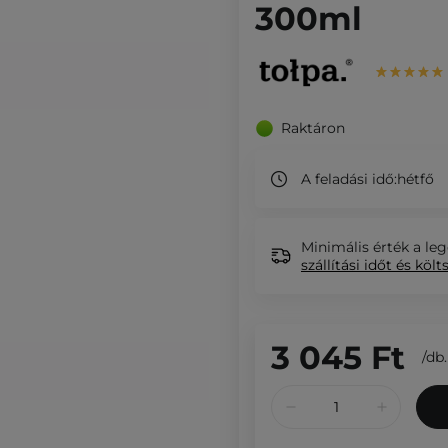
300ml
Raktáron
A feladási idő:
hétfő
Minimális érték a leg
szállítási időt és költ
3 045 Ft
/
db.