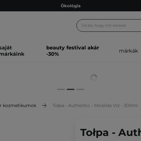
Ökológia
Ajándékkártya
Ingyenes szállítás 15 000 Ft-tól
Hűségprogram
saját
beauty festival akár
márkák
Ökológia
márkáink
-30%
Ajándékkártya
r kozmetikumok
Tołpa - Authentic - Micellás Víz - 300ml
Tołpa - Auth