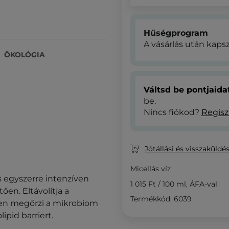
Hűségprogram
A vásárlás után kaps
ÖKOLÓGIA
Váltsd be pontjaid
be.
Nincs fiókod?
Regisz
Jótállási és visszaküldés
Micellás víz
és egyszerre intenzíven
1 015 Ft
/
100 ml
, ÁFA-val
ően. Eltávolítja a
Termékkód: 6039
en megőrzi a mikrobiom
ipid barriert.