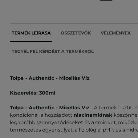
TERMÉK LEÍRÁSA
ÖSSZETEVŐK
VÉLEMÉNYEK
TEGYÉL FEL KÉRDÉST A TERMÉKRŐL
Tołpa - Authentic - Micellás Víz
Kiszerelés:
300ml
Tołpa - Authentic - Micellás Víz
- A termék tisztít 
kondicionál, a hozzáadott
niacinamidnak
köszönhet
legapróbb szennyeződéseket és a sminket, miközb
természetes egyensúlyát, a fiziológiai pH-t és a hidrol