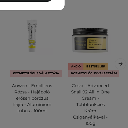
AKCIÓ
BESTSELLER
KOZMETOLÓGUS VÁLASZTÁSA
KOZMETOLÓGUS VÁLASZTÁSA
Anwen - Emolliens
Cosrx - Advanced
Rózsa - Hajápoló
Snail 92 All in One
erősen porózus
Cream -
hajra - Alumínium
Többfunkciós
tubus - 100ml
Krém
Csiganyálkával -
100g