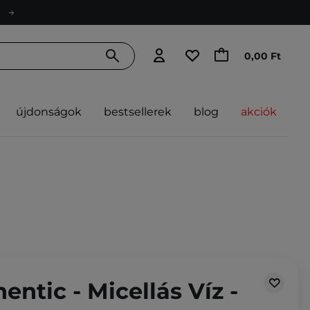
0,00 Ft
újdonságok
bestsellerek
blog
akciók
entic - Micellás Víz -