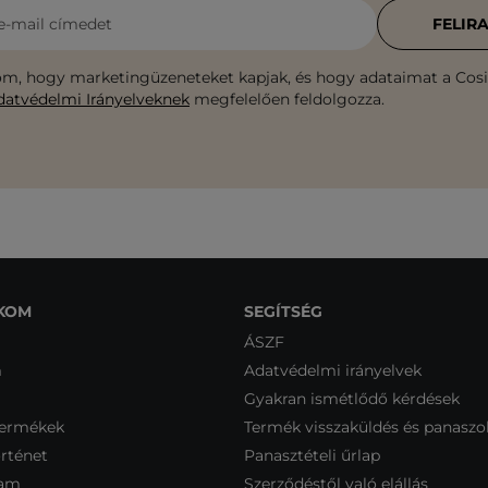
e-mail címedet
FELIR
m, hogy marketingüzeneteket kapjak, és hogy adataimat a Cosib
datvédelmi Irányelveknek
megfelelően feldolgozza.
KOM
SEGÍTSÉG
ÁSZF
m
Adatvédelmi irányelvek
Gyakran ismétlődő kérdések
termékek
Termék visszaküldés és panaszo
rténet
Panasztételi űrlap
ram
Szerződéstől való elállás