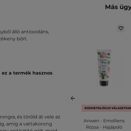
Más ügy
ből álló antioxidáns,
zékeny bőrt.
 ez a termék hasznos
KOZMETOLÓGUS VÁLASZTÁS
ongra, és töröld át vele az
Anwen - Emolliens
dig, amíg a vattakorong
Rózsa - Hajápoló
gy arctisztító gélt, majd