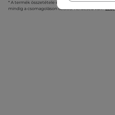
* A termék összetétele és csomagolása változhat. A 
mindig a csomagoláson találod. Kérdésed van?
Lépj