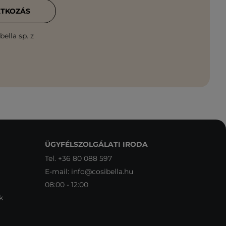
ATKOZÁS
ella sp. z
ÜGYFÉLSZOLGÁLATI IRODA
Tel.
+36 80 088 597
E-mail:
info@cosibella.hu
08:00 - 12:00
k