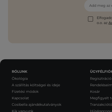
Add meg az 
Elfogado
o.o. az
A
RÓLUNK
ÜGYFÉLFIÓ
Ökológia
Regisztráció
A szállítás költségei és ideje
Rendelései
Fizetési módok
Kosár
Kapcsolat
Megfigyelt 
Cosibella ajándékutalványok
Tranzakciótö
Kik vagyunk
Hűségprog