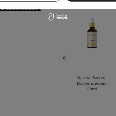
legfrissebb információkat
 kapcsolatba velünk.
Natural Secres -
Bio Kenderolaj -
50ml