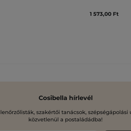
1 573,00 Ft
Cosibella hírlevél
llenőrzőlisták, szakértői tanácsok, szépségápolási
közvetlenül a postaládádba!