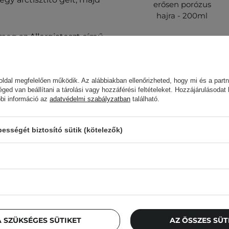
erősen porózus
hajra - 200ml
d meg az
Allergiateszt
című
.
ldal megfelelően működik. Az alábbiakban ellenőrizheted, hogy mi és a partn
2 360,00 Ft
éged van beállítani a tárolási vagy hozzáférési feltételeket. Hozzájárulásodat
bbi információ az
adatvédelmi szabályzatban
található.
sségét biztosító sütik (kötelezők)
gyja abba a termék
Az ügyfelek, aki
n tárolja. A szállítás
ja a termék stabilitását
 SZÜKSÉGES SÜTIKET
AZ ÖSSZES SÜ