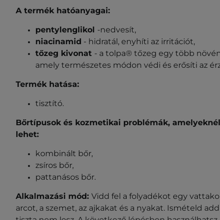
A termék hatóanyagai:
pentylenglikol
-nedvesít,
niacinamid
- hidratál, enyhíti az irritációt,
tőzeg kivonat
- a tolpa® tőzeg egy több növény
amely természetes módon védi és erősíti az ér
Termék hatása:
tisztító.
Bőrtípusok és kozmetikai problémák, amelyeknél
lehet:
kombinált bőr,
zsíros bőr,
pattanásos bőr.
Alkalmazási mód:
Vidd fel a folyadékot egy vattakor
arcot, a szemet, az ajkakat és a nyakat. Ismételd ad
tiszta nem lesz. A következő lépésben használhatsz e