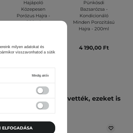
Hajápoló
Pünkösdi
Közepesen
Bazsarózsa -
Porózus Hajra -
Kondicionáló
200ml
Minden Porozitású
Hajra - 200ml
ereink milyen adatokat és
2 756,00 Ft
4 190,00 Ft
 bármikor visszavonhatod a sütik
Mindig aktív
k ezt a terméket megvették, ezeket is
vették meg
TI ELFOGADÁSA