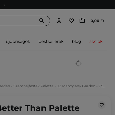
0,00 Ft
újdonságok
bestsellerek
blog
akciók
rden - Szemhéjfesték Paletta - 02 Mahogany Garden - 7,5g
etter Than Palette