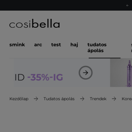
smink
arc
test
haj
tudatos
ápolás
Kezdőlap
Tudatos ápolás
Trendek
Kore