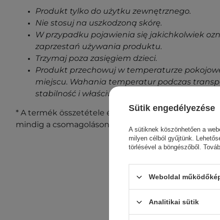
Produkt tylko do użytku zewnętrznego.
Nie stosuj na uszkodzoną skórę.
W przypadku pojawienia się jakichkolwiek oz
zaprzestań używania produktu.
Trzymaj poza zasięgiem dzieci.
Produkt przechowuj w temperaturze pokojowe
miejscu. Wahania temperatur podczas transp
stabilność i właściwości produktu.
Sütik engedélyezése
* A termék összetétele és csomagolása változhat. A 
mindig a csomagoláson találod. Kérdésed van?
Lépj
A sütiknek köszönhetően a webo
milyen célból gyűjtünk. Lehetős
törlésével a böngészőből. Tová
Weboldal működőképe
Analitikai sütik