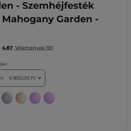
den - Szemhéjfesték
02 Mahogany Garden -
4.87
Vélemények
91
den
en
6 800,00 Ft