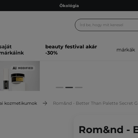
Ökológia
Ajándékkártya
Ingyenes szállítás 15 000 Ft-tól
Hűségprogram
saját
beauty festival akár
márkák
Ökológia
márkáink
-30%
Ajándékkártya
ai kozmetikumok
Rom&nd - Better Than Palette Secret Ga
Rom&nd - B