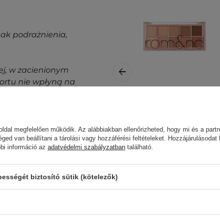
nak podrażnienia,
j, w zacienionym
ortu nie wpłyną na
Rom&nd - Better
legfrissebb információkat
Than Palette -
 kapcsolatba velünk.
ldal megfelelően működik. Az alábbiakban ellenőrizheted, hogy mi és a partn
Szemhéjfesték
éged van beállítani a tárolási vagy hozzáférési feltételeket. Hozzájárulásodat
Paletta - 05 Shade
bbi információ az
adatvédelmi szabályzatban
található.
& Shadow Garden -
8g
sségét biztosító sütik (kötelezők)
10 800,00 Ft