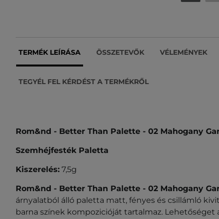
TERMÉK LEÍRÁSA
ÖSSZETEVŐK
VÉLEMÉNYEK
TEGYÉL FEL KÉRDÉST A TERMÉKRŐL
Rom&nd - Better Than Palette -
02 Mahogany Ga
Szemhéjfesték Paletta
Kiszerelés:
7,5g
Rom&nd - Better Than Palette -
02 Mahogany Ga
árnyalatból álló paletta matt, fényes és csillámló kivi
barna színek kompozicióját tartalmaz. Lehetőséget