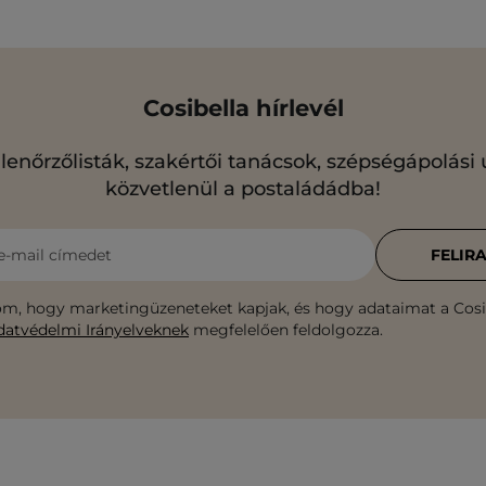
Cosibella hírlevél
llenőrzőlisták, szakértői tanácsok, szépségápolási
közvetlenül a postaládádba!
e-mail címedet
FELIR
m, hogy marketingüzeneteket kapjak, és hogy adataimat a Cosib
datvédelmi Irányelveknek
megfelelően feldolgozza.