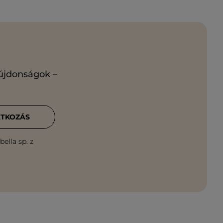
 újdonságok –
ATKOZÁS
ella sp. z