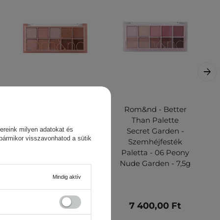
Rom&nd - Better
Rom&nd - Better
Than Palette -
Than Palette
ereink milyen adatokat és
Szemhéjfesték
Secret Garden -
 bármikor visszavonhatod a sütik
Paletta - 03
Szemhéjfesték
Rosebud Garden -
Paletta - 06 Peony
7,5g
Nude Garden - 7,5g
Mindig aktív
7 900,00 Ft
7 400,00 Ft