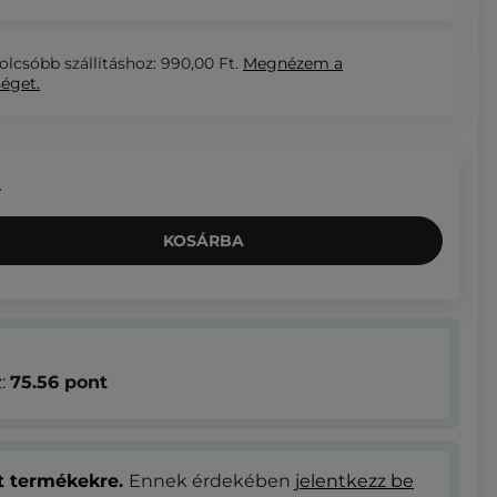
olcsóbb szállításhoz: 990,00 Ft.
Megnézem
a
séget.
.
KOSÁRBA
z:
75.56
pont
at termékekre.
Ennek érdekében
jelentkezz be