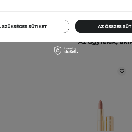
 SZÜKSÉGES SÜTIKET
AZ ÖSSZES SÜ
Az ügyfelek, aki