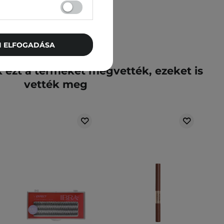
TI ELFOGADÁSA
k ezt a terméket megvették, ezeket is
vették meg