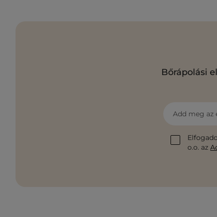
Bőrápolási e
Add meg az 
Elfogado
o.o. az
A