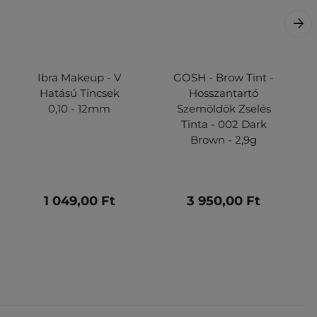
Ibra Makeup - V
GOSH - Brow Tint -
Hatású Tincsek
Hosszantartó
0,10 - 12mm
Szemöldök Zselés
Tinta - 002 Dark
Brown - 2,9g
1 049,00 Ft
3 950,00 Ft