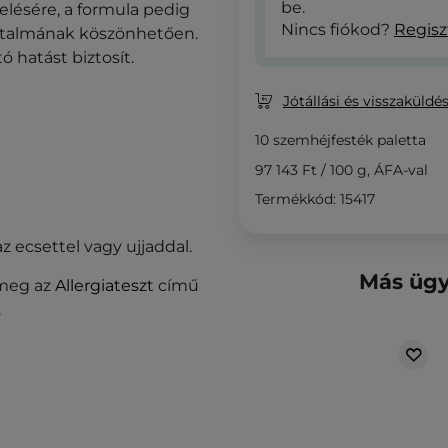
be.
lésére, a formula pedig
Nincs fiókod?
Regisz
talmának köszönhetően.
ó hatást biztosít.
Jótállási és visszaküldés
10 szemhéjfesték paletta
97 143 Ft
/
100 g
, ÁFA-val
Termékkód: 15417
z ecsettel vagy ujjaddal.
Más ügy
 meg az
Allergiateszt
című
.