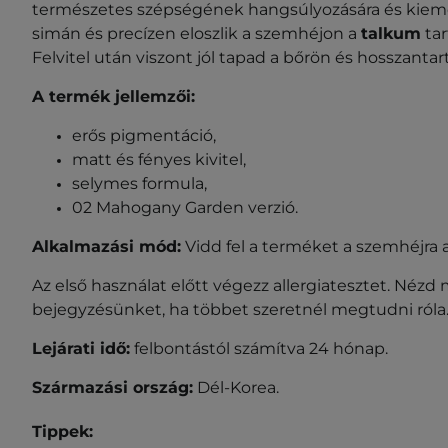
természetes szépségének hangsúlyozására és kieme
simán és precízen eloszlik a szemhéjon a
talkum
tar
Felvitel után viszont jól tapad a bőrön és hosszantart
A termék jellemzői:
erős pigmentáció,
matt és fényes kivitel,
selymes formula,
02 Mahogany Garden
verzió.
Alkalmazási mód:
Vidd fel a terméket a szemhéjra a
Az első használat előtt végezz allergiatesztet. Nézd
bejegyzésünket, ha többet szeretnél megtudni róla
Lejárati idő:
felbontástól számítva 24 hónap.
Származási ország:
Dél-Korea.
Tippek: