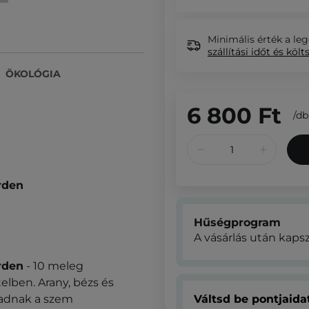
Minimális érték a leg
szállítási időt és költ
ÖKOLÓGIA
6 800 Ft
/
db
rden
Hűségprogram
A vásárlás után kaps
rden
- 10 meleg
telben. Arany, bézs és
 adnak a szem
Váltsd be pontjaid