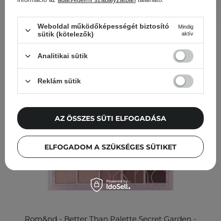
Más ügyfeleink ezeket is
Weboldal működőképességét biztosító
Mindig
nézegették
sütik (kötelezők)
aktív
Analitikai sütik
Reklám sütik
AZ ÖSSZES SÜTI ELFOGADÁSA
ELFOGADOM A SZÜKSÉGES SÜTIKET
Rom&nd - Better Than Palette Secret Garden -