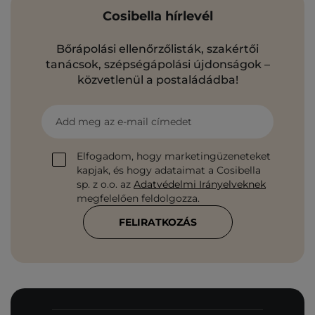
Cosibella hírlevél
Bőrápolási ellenőrzőlisták, szakértői
tanácsok, szépségápolási újdonságok –
közvetlenül a postaládádba!
Add meg az e-mail címedet
Elfogadom, hogy marketingüzeneteket
kapjak, és hogy adataimat a Cosibella
sp. z o.o. az
Adatvédelmi Irányelveknek
megfelelően feldolgozza.
FELIRATKOZÁS