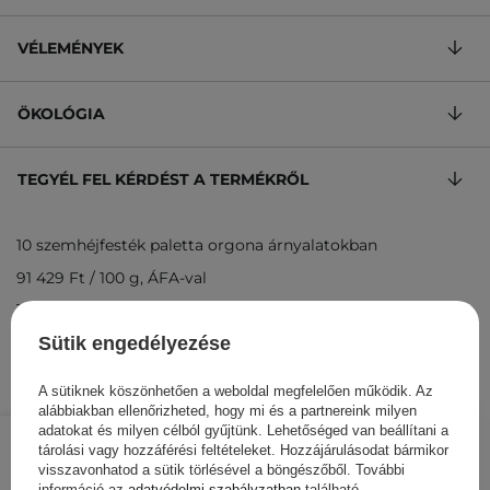
VÉLEMÉNYEK
ÖKOLÓGIA
TEGYÉL FEL KÉRDÉST A TERMÉKRŐL
10 szemhéjfesték paletta orgona árnyalatokban
91 429 Ft
/
100 g
, ÁFA-val
Termékkód: 16043
Sütik engedélyezése
A sütiknek köszönhetően a weboldal megfelelően működik. Az
alábbiakban ellenőrizheted, hogy mi és a partnereink milyen
6 400 Ft
/
db.
adatokat és milyen célból gyűjtünk. Lehetőséged van beállítani a
tárolási vagy hozzáférési feltételeket. Hozzájárulásodat bármikor
visszavonhatod a sütik törlésével a böngészőből. További
KOSÁRBA
információ az
adatvédelmi szabályzatban
található.