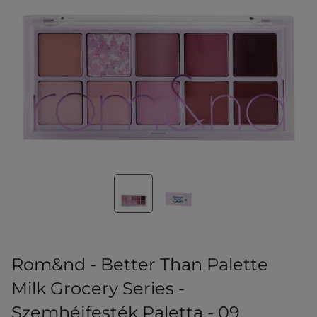
Rom&nd - Better Than Palette
Milk Grocery Series -
Szemhéjfesték Paletta - 09