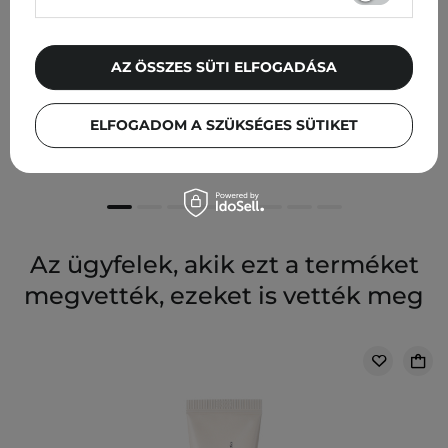
AZ ÖSSZES SÜTI ELFOGADÁSA
Nacomi - Dermo - Gyengéd Tisztító Emulzió Atópiás,
Száraz és Irritált Bőrre - 150ml
ELFOGADOM A SZÜKSÉGES SÜTIKET
2 325,00 Ft
Az ügyfelek, akik ezt a terméket
megvették, ezeket is vették meg