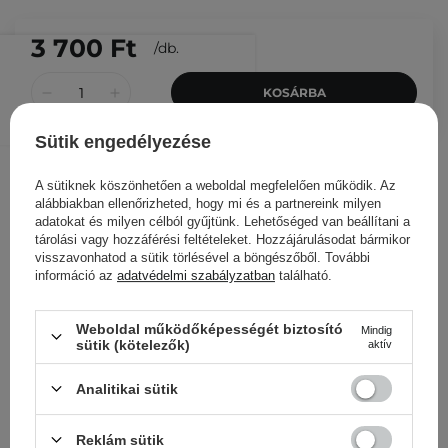
3 700 Ft
/
db.
KOSÁRBA
Más ügyfeleink ezeket is
Sütik engedélyezése
nézegették
A sütiknek köszönhetően a weboldal megfelelően működik. Az
alábbiakban ellenőrizheted, hogy mi és a partnereink milyen
adatokat és milyen célból gyűjtünk. Lehetőséged van beállítani a
tárolási vagy hozzáférési feltételeket. Hozzájárulásodat bármikor
visszavonhatod a sütik törlésével a böngészőből. További
információ az
adatvédelmi szabályzatban
található.
Weboldal működőképességét biztosító
Mindig
sütik (kötelezők)
aktív
Analitikai sütik
Reklám sütik