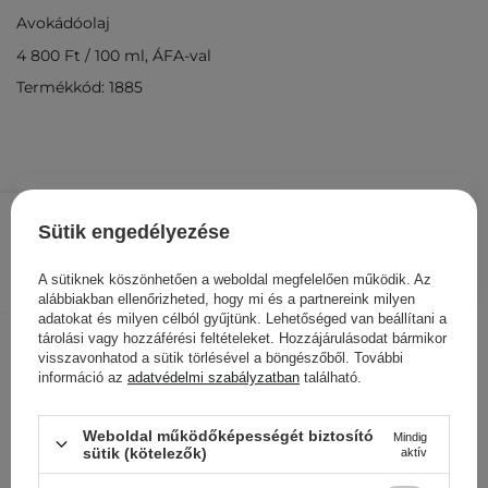
Avokádóolaj
4 800 Ft
/
100 ml
, ÁFA-val
Termékkód: 1885
4 800 Ft
/
db.
Sütik engedélyezése
KOSÁRBA
A sütiknek köszönhetően a weboldal megfelelően működik. Az
Más ügyfeleink ezeket is
alábbiakban ellenőrizheted, hogy mi és a partnereink milyen
adatokat és milyen célból gyűjtünk. Lehetőséged van beállítani a
nézegették
tárolási vagy hozzáférési feltételeket. Hozzájárulásodat bármikor
visszavonhatod a sütik törlésével a böngészőből. További
információ az
adatvédelmi szabályzatban
található.
Weboldal működőképességét biztosító
Mindig
sütik (kötelezők)
aktív