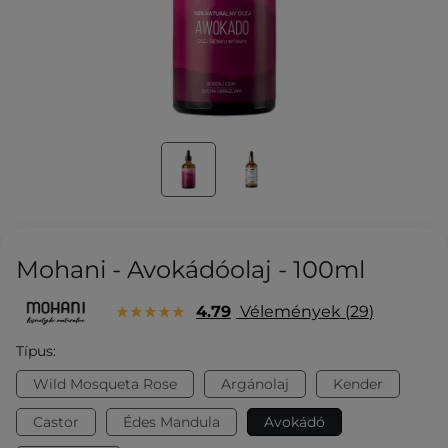
Mohani - Avokádóolaj - 100ml
4.79
Vélemények
29
Típus:
Wild Mosqueta Rose
Argánolaj
Kender
Castor
Édes Mandula
Avokádó