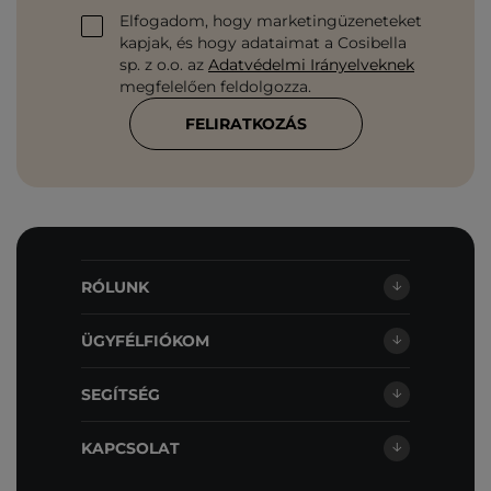
Elfogadom, hogy marketingüzeneteket
kapjak, és hogy adataimat a Cosibella
sp. z o.o. az
Adatvédelmi Irányelveknek
megfelelően feldolgozza.
FELIRATKOZÁS
RÓLUNK
ÜGYFÉLFIÓKOM
SEGÍTSÉG
KAPCSOLAT