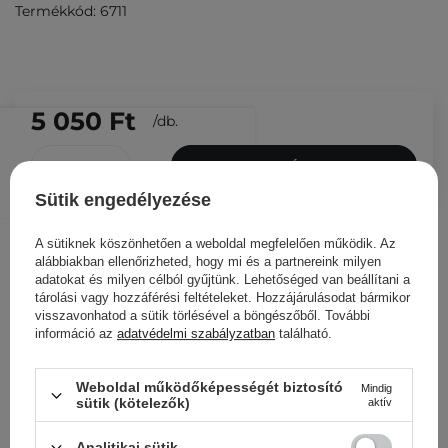
Termékkód: 6711
5 050 Ft
/
db.
KOSÁRBA
Sütik engedélyezése
Más ügyfeleink ezeket is
nézegették
A sütiknek köszönhetően a weboldal megfelelően működik. Az
alábbiakban ellenőrizheted, hogy mi és a partnereink milyen
adatokat és milyen célból gyűjtünk. Lehetőséged van beállítani a
tárolási vagy hozzáférési feltételeket. Hozzájárulásodat bármikor
visszavonhatod a sütik törlésével a böngészőből. További
információ az
adatvédelmi szabályzatban
található.
Weboldal működőképességét biztosító
Mindig
sütik (kötelezők)
aktív
Analitikai sütik