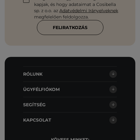
kapjak, és hogy adataimat a Cosibella
sp. z o.o. az
Adatvédelmi Irányelveknek
megfelelően feldolgozza.
FELIRATKOZÁS
RÓLUNK
ÜGYFÉLFIÓKOM
SEGÍTSÉG
KAPCSOLAT
KÖVESS MINKET: