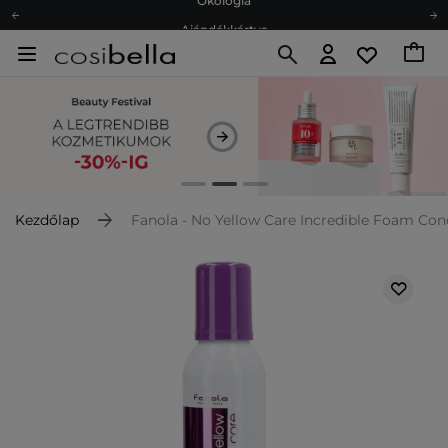
Ajándékkártya
Ingyenes szállítás 15 000 Ft-tól
Hűségprogram
Ökológia
Ajándékkártya
Kezdőlap
Fanola - No Yellow Care Incredible Foam Con