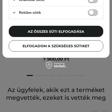
Reklám sütik
AZ ÖSSZES SÜTI ELFOGADÁSA
Aurumaris - Tripeptide Skin DNA Rejuvenation -
ELFOGADOM A SZÜKSÉGES SÜTIKET
Ránctalanító Arckrém - 50ml
7 900,00 Ft
Az ügyfelek, akik ezt a terméket
megvették, ezeket is vették meg