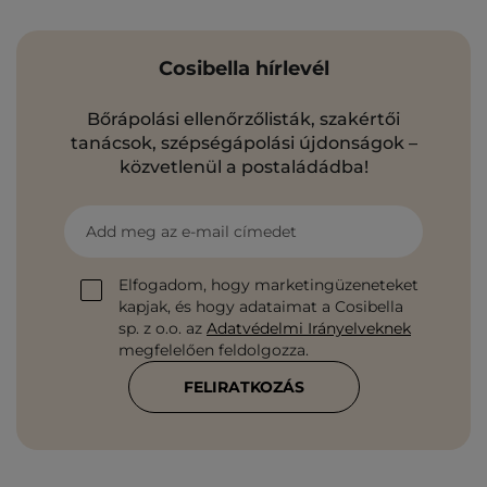
Cosibella hírlevél
Bőrápolási ellenőrzőlisták, szakértői
tanácsok, szépségápolási újdonságok –
közvetlenül a postaládádba!
Add meg az e-mail címedet
Elfogadom, hogy marketingüzeneteket
kapjak, és hogy adataimat a Cosibella
sp. z o.o. az
Adatvédelmi Irányelveknek
megfelelően feldolgozza.
FELIRATKOZÁS