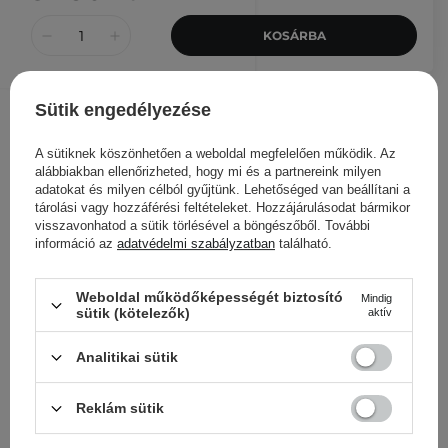
KOSÁRBA
Sütik engedélyezése
Kozmetológus véleménye
A sütiknek köszönhetően a weboldal megfelelően működik. Az
Karina Kulik
alábbiakban ellenőrizheted, hogy mi és a partnereink milyen
adatokat és milyen célból gyűjtünk. Lehetőséged van beállítani a
Ha egy lakatlan szigetre
tárolási vagy hozzáférési feltételeket. Hozzájárulásodat bármikor
magammal vinnék egy
visszavonhatod a sütik törlésével a böngészőből. További
szépségápolási terméket, jó
információ az
adatvédelmi szabályzatban
található.
eséllyel ez az esszencia esne rá. :) Az én bőrömön
felgyorsítja a foltok gyógyulását, csillapítja a
Weboldal működőképességét biztosító
Mindig
bőrpírt és enyhíti az irritációt, nem csak az arcon -
sütik (kötelezők)
aktív
például borotválkozás után is remekül használható.
Analitikai sütik
Az esszencia formulája gélszerű (nem vizes), így
sokkal jobban és hosszabb ideig hidratál.
Reklám sütik
KOZMETOLÓGUS VÁLASZTÁSA