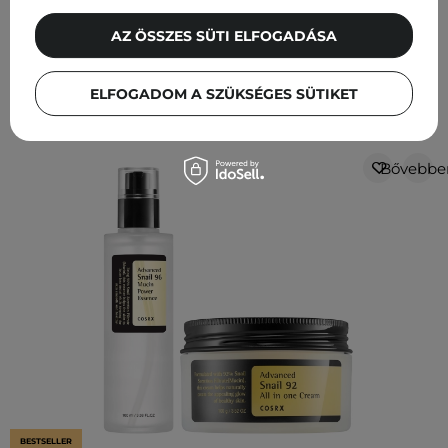
AZ ÖSSZES SÜTI ELFOGADÁSA
Más ügyfeleink ezeket is
ELFOGADOM A SZÜKSÉGES SÜTIKET
nézegették
Bővebbe
BESTSELLER