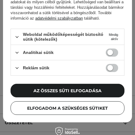
adatokat és milyen célból gyűjtünk. Lehetőséged van beállítani a
tárolási vagy hozzáférési feltételeket. Hozzájárulásodat bármikor
visszavonhatod a sütik törlésével a böngészőből. További
információ az
adatvédelmi szabályzatban
található.
Timeless - Skin Care -
Timeless - Skin Care -
Squalane 100% Pure -
Squalane 100% Pure -
Weboldal működőképességét biztosító
Mindig
sütik (kötelezők)
aktív
100%-os Szkvalán
100%-os szkvalán
Olívaolajból - 30ml
olívaolajból - 60ml
Analitikai sütik
Reklám sütik
4 725,00 Ft
5 476,00 Ft
AZ ÖSSZES SÜTI ELFOGADÁSA
TERMÉK LEÍRÁSA
ELFOGADOM A SZÜKSÉGES SÜTIKET
ÖSSZETÉTEL