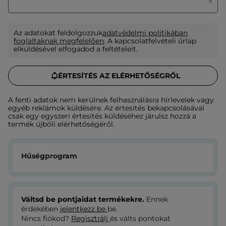
Az adatokat feldolgozzuk
adatvédelmi politikában
foglaltaknak megfelelően
. A kapcsolatfelvételi űrlap
elküldésével elfogadod a feltételeit.
ÉRTESÍTÉS AZ ELÉRHETŐSÉGRŐL
A fenti adatok nem kerülnek felhasználásra hírlevelek vagy
egyéb reklámok küldésére. Az értesítés bekapcsolásával
csak egy egyszeri értesítés küldéséhez járulsz hozzá a
termék újbóli elérhetőségéről.
Hűségprogram
Váltsd be pontjaidat termékekre.
Ennek
érdekében
jelentkezz be
be.
Nincs fiókod?
Regisztrálj
és válts pontokat