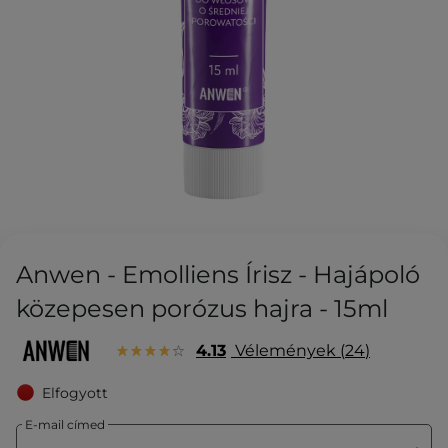
Anwen - Emolliens Írisz - Hajápoló
közepesen porózus hajra - 15ml
4.13
Vélemények
24
Elfogyott
E-mail címed