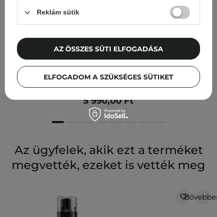
Reklám sütik
AZ ÖSSZES SÜTI ELFOGADÁSA
Tocobo - Calamine Pore Control Cleansing Oil -
ELFOGADOM A SZÜKSÉGES SÜTIKET
Sminkeltávolító Olaj - 200ml
5 990,00 Ft
Az ügyfelek, akik ezt a terméket
megvették, ezeket is vették meg
Bővebbe