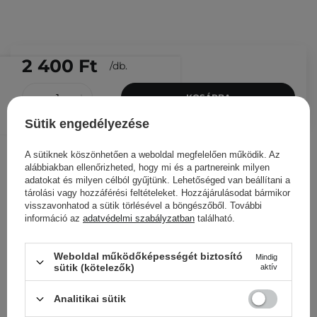
2 400 Ft
/
db.
KOSÁRBA
Sütik engedélyezése
Más ügyfeleink ezeket is
nézegették
A sütiknek köszönhetően a weboldal megfelelően működik. Az
alábbiakban ellenőrizheted, hogy mi és a partnereink milyen
adatokat és milyen célból gyűjtünk. Lehetőséged van beállítani a
tárolási vagy hozzáférési feltételeket. Hozzájárulásodat bármikor
visszavonhatod a sütik törlésével a böngészőből. További
információ az
adatvédelmi szabályzatban
található.
Weboldal működőképességét biztosító
Mindig
sütik (kötelezők)
aktív
Analitikai sütik