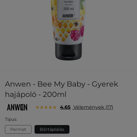
Anwen - Bee My Baby - Gyerek
hajápoló - 200ml
4.65
Vélemények
17
Típus:
Permet
Bőrtáplálás