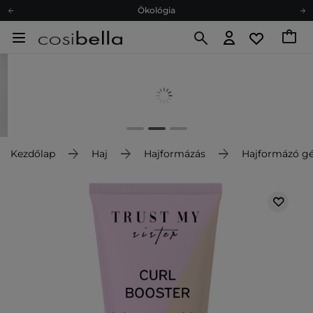
Ökológia
Ajándékkártya
Ingyenes szállítás 15 000 Ft-tól
Hűségprogram
Ökológia
Ajándékkártya
Kezdőlap
Haj
Hajformázás
Hajformázó gé