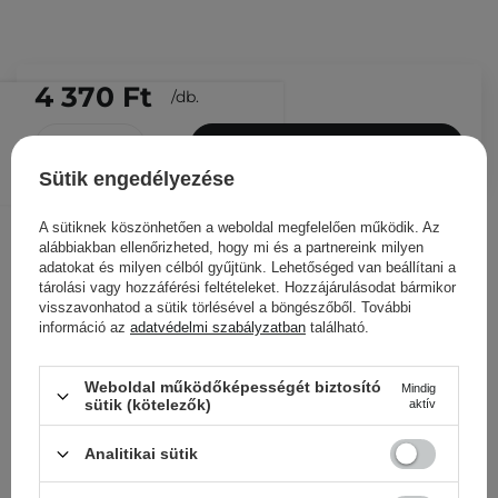
4 370 Ft
/
db.
KOSÁRBA
Sütik engedélyezése
Más ügyfeleink ezeket is
nézegették
A sütiknek köszönhetően a weboldal megfelelően működik. Az
alábbiakban ellenőrizheted, hogy mi és a partnereink milyen
adatokat és milyen célból gyűjtünk. Lehetőséged van beállítani a
tárolási vagy hozzáférési feltételeket. Hozzájárulásodat bármikor
visszavonhatod a sütik törlésével a böngészőből. További
információ az
adatvédelmi szabályzatban
található.
Weboldal működőképességét biztosító
Mindig
sütik (kötelezők)
aktív
Analitikai sütik