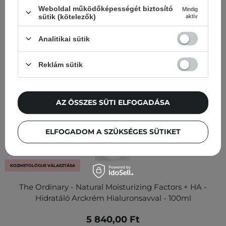
Weboldal működőképességét biztosító
Mindig
sütik (kötelezők)
aktív
Analitikai sütik
Reklám sütik
AZ ÖSSZES SÜTI ELFOGADÁSA
ELFOGADOM A SZÜKSÉGES SÜTIKET
KOZMETOLÓGUS VÁLASZTÁSA
The Ordinary - Natural Moisturizing Factors + HA -
Hidratáló Arckrém Hialuronsavval - 100ml
5 840,00 Ft