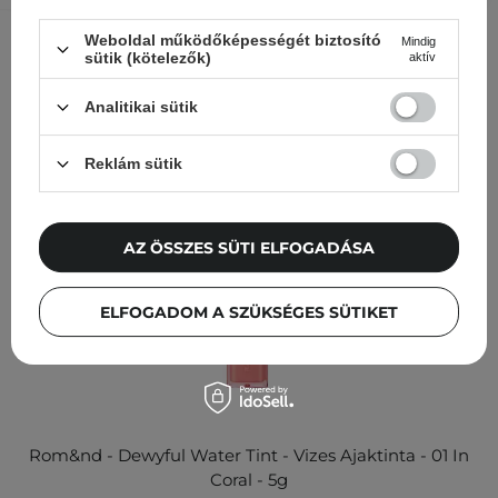
nézegették
Weboldal működőképességét biztosító
Mindig
sütik (kötelezők)
aktív
Analitikai sütik
Reklám sütik
AZ ÖSSZES SÜTI ELFOGADÁSA
ELFOGADOM A SZÜKSÉGES SÜTIKET
Rom&nd - Dewyful Water Tint - Vizes Ajaktinta - 01 In
Coral - 5g