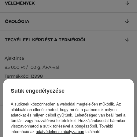
VÉLEMÉNYEK
ÖKOLÓGIA
TEGYÉL FEL KÉRDÉST A TERMÉKRŐL
Ajaktinta
85 000 Ft
/
100 g
, ÁFA-val
Termékkód: 13998
Sütik engedélyezése
A sütiknek köszönhetően a weboldal megfelelően működik. Az
4 250 Ft
/
db.
alábbiakban ellenőrizheted, hogy mi és a partnereink milyen
adatokat és milyen célból gyűjtünk. Lehetőséged van beállítani a
tárolási vagy hozzáférési feltételeket. Hozzájárulásodat bármikor
KOSÁRBA
visszavonhatod a sütik törlésével a böngészőből. További
információ az
adatvédelmi szabályzatban
található.
Más ügyfeleink ezeket is