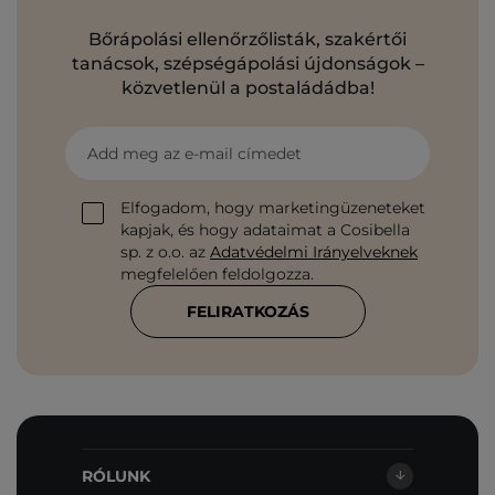
Bőrápolási ellenőrzőlisták, szakértői
tanácsok, szépségápolási újdonságok –
közvetlenül a postaládádba!
Add meg az e-mail címedet
Elfogadom, hogy marketingüzeneteket
kapjak, és hogy adataimat a Cosibella
sp. z o.o. az
Adatvédelmi Irányelveknek
megfelelően feldolgozza.
FELIRATKOZÁS
RÓLUNK