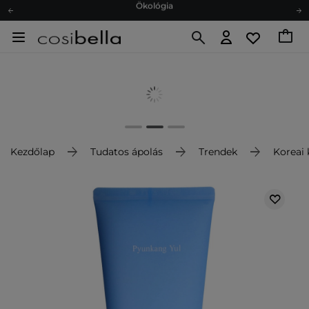
Ajándékkártya
Ingyenes szállítás 15 000 Ft-tól
Hűségprogram
Ökológia
Ajándékkártya
Kezdőlap
Tudatos ápolás
Trendek
Koreai