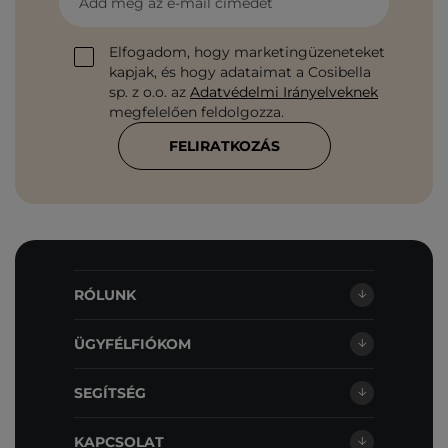
Add meg az e-mail címedet
Elfogadom, hogy marketingüzeneteket
kapjak, és hogy adataimat a Cosibella
sp. z o.o. az
Adatvédelmi Irányelveknek
megfelelően feldolgozza.
FELIRATKOZÁS
RÓLUNK
ÜGYFÉLFIÓKOM
SEGÍTSÉG
KAPCSOLAT