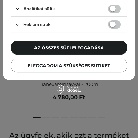
Analitikai sütik
Reklám sütik
AZ ÖSSZES SÜTI ELFOGADÁSA
ELFOGADOM A SZÜKSÉGES SÜTIKET
Nine Less - MELA-PRO Rice & TXA Toner - Tonik
Tranexaminsavval - 200ml
4 780,00 Ft
Az ügyfelek, akik ezt a terméket