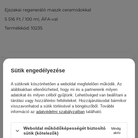
Ejszakai regeneráló maszk ceramidokkal
5 516 Ft
/
100 ml
, ÁFA-val
Termékkód: 10235
6 619 Ft
/
db.
Sütik engedélyezése
KOSÁRBA
A sütiknek köszönhetően a weboldal megfelelően működik. Az
Más ügyfeleink ezeket is
alábbiakban ellenőrizheted, hogy mi és a partnereink milyen
adatokat és milyen célból gyűjtünk. Lehetőséged van beállítani a
nézegették
tárolási vagy hozzáférési feltételeket. Hozzájárulásodat bármikor
visszavonhatod a sütik törlésével a böngészőből. További
információ az
adatvédelmi szabályzatban
található.
Weboldal működőképességét biztosító
Mindig
sütik (kötelezők)
aktív