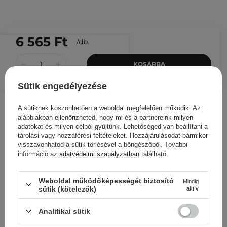
6 565 Ft
/
db.
KOSÁRBA
Más ügyfeleink ezeket is
Sütik engedélyezése
nézegették
A sütiknek köszönhetően a weboldal megfelelően működik. Az
alábbiakban ellenőrizheted, hogy mi és a partnereink milyen
adatokat és milyen célból gyűjtünk. Lehetőséged van beállítani a
tárolási vagy hozzáférési feltételeket. Hozzájárulásodat bármikor
visszavonhatod a sütik törlésével a böngészőből. További
információ az
adatvédelmi szabályzatban
található.
Weboldal működőképességét biztosító
Mindig
sütik (kötelezők)
aktív
Analitikai sütik