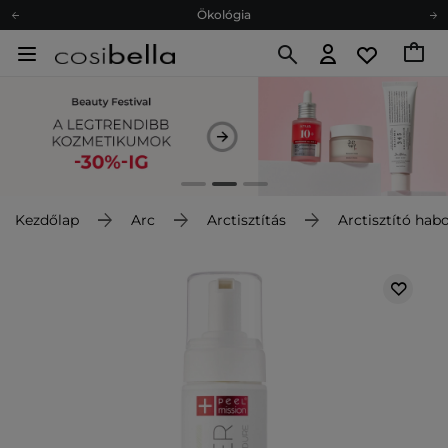
Ökológia
Ajándékkártya
Ingyenes szállítás 15 000 Ft-tól
Hűségprogram
Ökológia
Ajándékkártya
Kezdőlap
Arc
Arctisztítás
Arctisztító hab