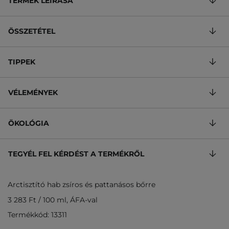
TERMÉK LEÍRÁSA
ÖSSZETÉTEL
TIPPEK
VÉLEMÉNYEK
ÖKOLÓGIA
TEGYÉL FEL KÉRDÉST A TERMÉKRŐL
Arctisztító hab zsíros és pattanásos bőrre
3 283 Ft
/
100 ml
, ÁFA-val
Termékkód: 13311