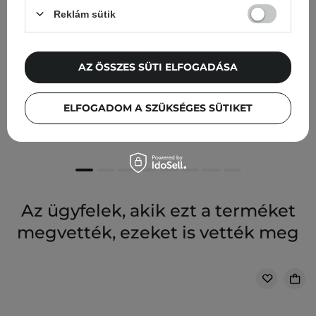
Reklám sütik
AZ ÖSSZES SÜTI ELFOGADÁSA
Peel Mission - Aza Tonic - Azelainsav Tonik - 200ml
ELFOGADOM A SZÜKSÉGES SÜTIKET
11 900,00 Ft
Az ügyfelek, akik ezt a terméket
megvették, ezeket is vették meg