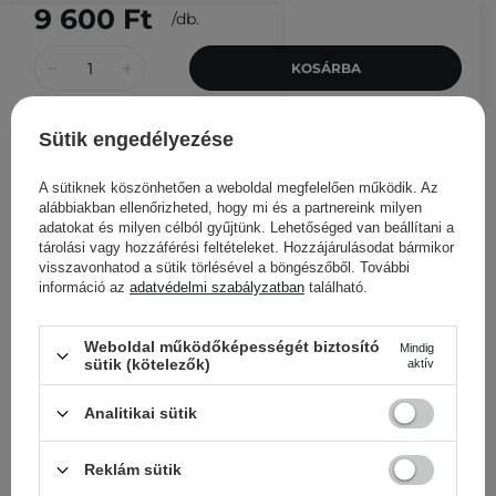
9 600 Ft
/
db.
KOSÁRBA
Más ügyfeleink ezeket is
Sütik engedélyezése
nézegették
A sütiknek köszönhetően a weboldal megfelelően működik. Az
alábbiakban ellenőrizheted, hogy mi és a partnereink milyen
adatokat és milyen célból gyűjtünk. Lehetőséged van beállítani a
tárolási vagy hozzáférési feltételeket. Hozzájárulásodat bármikor
visszavonhatod a sütik törlésével a böngészőből. További
információ az
adatvédelmi szabályzatban
található.
Weboldal működőképességét biztosító
Mindig
sütik (kötelezők)
aktív
Analitikai sütik
Reklám sütik