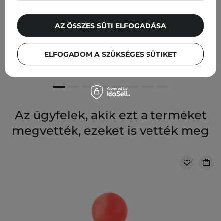
AZ ÖSSZES SÜTI ELFOGADÁSA
Trust My Sister - Protein Hair Mask - Protein Maszk
Erősen Porózus Hajra - 200ml
ELFOGADOM A SZÜKSÉGES SÜTIKET
5 475,00 Ft
Az ügyfelek, akik ezt a terméket
megvették, ezeket is vették meg