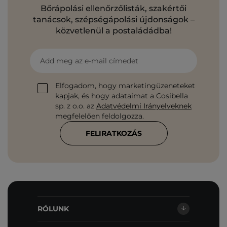
Bőrápolási ellenőrzőlisták, szakértői
tanácsok, szépségápolási újdonságok –
közvetlenül a postaládádba!
Add meg az e-mail címedet
Elfogadom, hogy marketingüzeneteket
kapjak, és hogy adataimat a Cosibella
sp. z o.o. az
Adatvédelmi Irányelveknek
megfelelően feldolgozza.
FELIRATKOZÁS
RÓLUNK