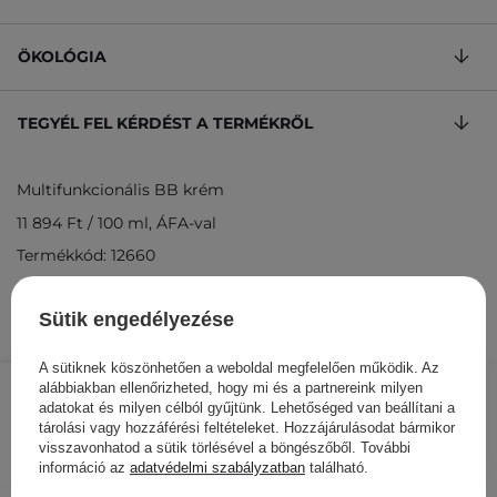
ÖKOLÓGIA
TEGYÉL FEL KÉRDÉST A TERMÉKRŐL
Multifunkcionális BB krém
11 894 Ft
/
100 ml
, ÁFA-val
Termékkód: 12660
Sütik engedélyezése
A sütiknek köszönhetően a weboldal megfelelően működik. Az
5 947 Ft
/
db.
alábbiakban ellenőrizheted, hogy mi és a partnereink milyen
adatokat és milyen célból gyűjtünk. Lehetőséged van beállítani a
KOSÁRBA
tárolási vagy hozzáférési feltételeket. Hozzájárulásodat bármikor
visszavonhatod a sütik törlésével a böngészőből. További
Más ügyfeleink ezeket is
információ az
adatvédelmi szabályzatban
található.