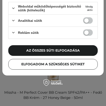
nézegették
Weboldal működőképességét biztosító
Mindig
sütik (kötelezők)
aktív
Analitikai sütik
Reklám sütik
AZ ÖSSZES SÜTI ELFOGADÁSA
ELFOGADOM A SZÜKSÉGES SÜTIKET
Missha - M Perfect Cover BB Cream SPF42/PA++ - Fedő
BB Krém - 27 Honey Beige - 50ml