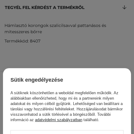
TEGYÉL FEL KÉRDÉST A TERMÉKRŐL
Hámlasztó korongok szalicilsavval pattanásos és
mitesszeres bőrre
Termékkód: 8407
12 800 Ft
/
db.
Sütik engedélyezése
KOSÁRBA
A sütiknek köszönhetően a weboldal megfelelően működik. Az
alábbiakban ellenőrizheted, hogy mi és a partnereink milyen
Más ügyfeleink ezeket is
adatokat és milyen célból gyűjtünk. Lehetőséged van beállítani a
tárolási vagy hozzáférési feltételeket. Hozzájárulásodat bármikor
nézegették
visszavonhatod a sütik törlésével a böngészőből. További
információ az
adatvédelmi szabályzatban
található.