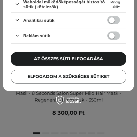
Weboldal működőképességét biztosító
Mindig
sütik (kötelezők)
aktív
Analitikai sütik
Reklám sütik
AZ ÖSSZES SÜTI ELFOGADÁSA
ELFOGADOM A SZÜKSÉGES SÜTIKET
Masil - 8 Seconds Salon Super Mild Hair Mask -
Regeneráló Hajmaszk - 350ml
8 300,00 Ft