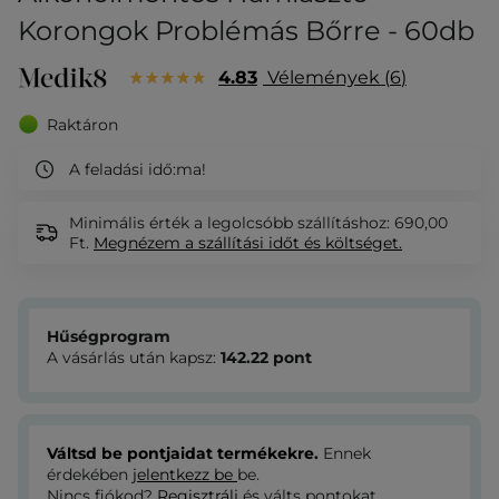
Korongok Problémás Bőrre - 60db
4.83
Vélemények
6
Raktáron
A feladási idő:
ma!
Minimális érték a legolcsóbb szállításhoz: 690,00
Ft.
Megnézem
a szállítási időt és költséget.
Hűségprogram
A vásárlás után kapsz:
142.22
pont
Váltsd be pontjaidat termékekre.
Ennek
érdekében
jelentkezz be
be.
Nincs fiókod?
Regisztrálj
és válts pontokat