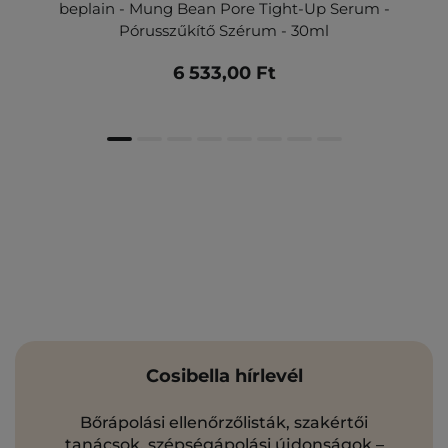
beplain - Mung Bean Pore Tight-Up Serum -
Pórusszűkítő Szérum - 30ml
6 533,00 Ft
Cosibella hírlevél
Bőrápolási ellenőrzőlisták, szakértői
tanácsok, szépségápolási újdonságok –