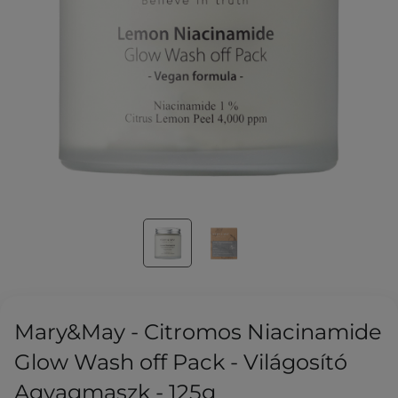
Mary&May - Citromos Niacinamide
Glow Wash off Pack - Világosító
Agyagmaszk - 125g