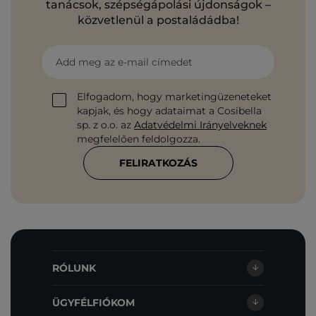
tanácsok, szépségápolási újdonságok –
közvetlenül a postaládádba!
Add meg az e-mail címedet
Elfogadom, hogy marketingüzeneteket
kapjak, és hogy adataimat a Cosibella
sp. z o.o. az
Adatvédelmi Irányelveknek
megfelelően feldolgozza.
FELIRATKOZÁS
RÓLUNK
ÜGYFÉLFIÓKOM