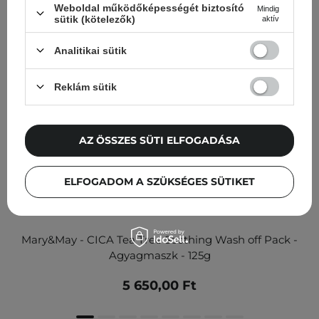
Weboldal működőképességét biztosító
Mindig
sütik (kötelezők)
aktív
Analitikai sütik
Reklám sütik
AZ ÖSSZES SÜTI ELFOGADÁSA
ELFOGADOM A SZÜKSÉGES SÜTIKET
Mary&May - CICA Tea Tree Soothing Wash off Pack -
Agyagmaszk - 125g
5 650,00 Ft