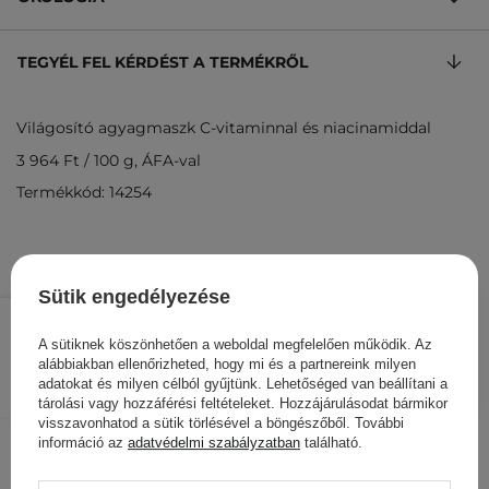
TEGYÉL FEL KÉRDÉST A TERMÉKRŐL
Világosító agyagmaszk C-vitaminnal és niacinamiddal
3 964 Ft
/
100 g
, ÁFA-val
Termékkód: 14254
Sütik engedélyezése
4 955 Ft
/
db.
A sütiknek köszönhetően a weboldal megfelelően működik. Az
KOSÁRBA
alábbiakban ellenőrizheted, hogy mi és a partnereink milyen
adatokat és milyen célból gyűjtünk. Lehetőséged van beállítani a
Más ügyfeleink ezeket is
tárolási vagy hozzáférési feltételeket. Hozzájárulásodat bármikor
visszavonhatod a sütik törlésével a böngészőből. További
nézegették
információ az
adatvédelmi szabályzatban
található.