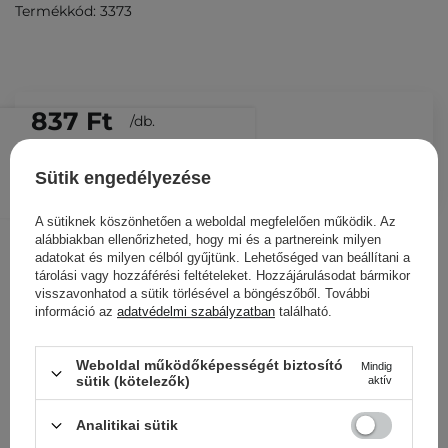
Termékkód: 3373
837 Ft
/
db.
KOSÁRBA
Sütik engedélyezése
Más ügyfeleink ezeket is
A sütiknek köszönhetően a weboldal megfelelően működik. Az
nézegették
alábbiakban ellenőrizheted, hogy mi és a partnereink milyen
adatokat és milyen célból gyűjtünk. Lehetőséged van beállítani a
tárolási vagy hozzáférési feltételeket. Hozzájárulásodat bármikor
visszavonhatod a sütik törlésével a böngészőből. További
információ az
adatvédelmi szabályzatban
található.
Weboldal működőképességét biztosító
Mindig
sütik (kötelezők)
aktív
Analitikai sütik