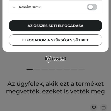
Reklám sütik
AZ ÖSSZES SÜTI ELFOGADÁSA
ELFOGADOM A SZÜKSÉGES SÜTIKET
Etude House - 0.2mm Therapy Air Mask - Hyaluronic
Acid - Hidratáló Hialuronsavas Fátyolmaszk - 20ml
685,00 Ft
Az ügyfelek, akik ezt a terméket
megvették, ezeket is vették meg