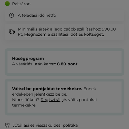
Raktáron
A feladási idő:
hétfő
Minimális érték a legolcsóbb szállításhoz: 990,00
Ft.
Megnézem
a szállítási időt és költséget.
Hűségprogram
A vásárlás után kapsz:
8.80
pont
Váltsd be pontjaidat termékekre.
Ennek
érdekében
jelentkezz be
be.
Nincs fiókod?
Regisztrálj
és válts pontokat
termékekre.
Jótállási és visszaküldési politika