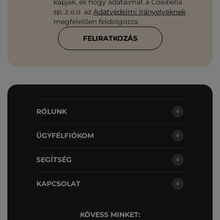
kapjak, és hogy adataimat a Cosibella
sp. z o.o. az
Adatvédelmi Irányelveknek
megfelelően feldolgozza.
FELIRATKOZÁS
RÓLUNK
ÜGYFÉLFIÓKOM
SEGÍTSÉG
KAPCSOLAT
KÖVESS MINKET: