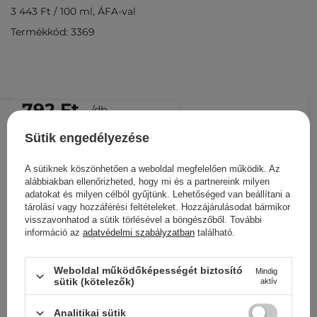
3 443 Ft
/
100 ml
, ÁFA-val
Termékkód: 3369
792 Ft
/
db.
Sütik engedélyezése
KOSÁRBA
Más ügyfeleink ezeket is
A sütiknek köszönhetően a weboldal megfelelően működik. Az
alábbiakban ellenőrizheted, hogy mi és a partnereink milyen
nézegették
adatokat és milyen célból gyűjtünk. Lehetőséged van beállítani a
tárolási vagy hozzáférési feltételeket. Hozzájárulásodat bármikor
visszavonhatod a sütik törlésével a böngészőből. További
információ az
adatvédelmi szabályzatban
található.
Weboldal működőképességét biztosító
Mindig
sütik (kötelezők)
aktív
Analitikai sütik