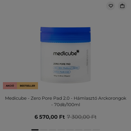
AKCIÓ
BESTSELLER
Medicube - Zero Pore Pad 2.0 - Hámlasztó Arckorongok
- 70db/100ml
6 570,00 Ft
7 300,00 Ft