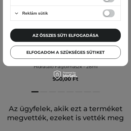
Reklám sütik
AZ ÖSSZES SÜTI ELFOGADÁSA
ELFOGADOM A SZÜKSÉGES SÜTIKET
Missha - Mascure Hyaluronic Acid Sheet Mask -
Hidratáló Fátyolmaszk - 28ml
950,00 Ft
Az ügyfelek, akik ezt a terméket
megvették, ezeket is vették meg