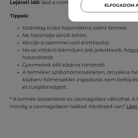
Lejárati idő:
lásd a csomagoláson.
ELFOGADOM A
Tippek:
Kizárólag külső használatra szánt termék.
Ne használja sérült bőrön.
Kerülje a szemmel való érintkezést.
Ha az irritáció bármilyen jele jelentkezik, ha
használatát.
Gyermekek elől elzárva tartandó.
A terméket szobahőmérsékleten, árnyékos helye
közbeni hőmérséklet-ingadozás nem befolyásol
és tulajdonságait.
.
* A termék összetétele és csomagolása változhat. A 
mindig a csomagoláson találod. Kérdésed van?
Lépj