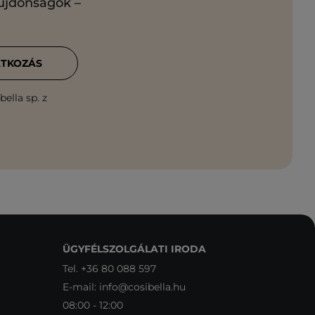
 újdonságok –
ATKOZÁS
ella sp. z
ÜGYFÉLSZOLGÁLATI IRODA
Tel.
+36 80 088 597
E-mail:
info@cosibella.hu
08:00 - 12:00