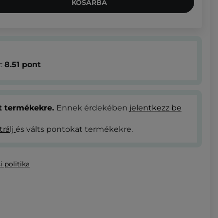
KOSÁRBA
z:
8.51
pont
at termékekre.
Ennek érdekében
jelentkezz be
trálj
és válts pontokat termékekre.
i politika