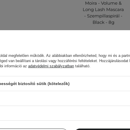
Moira - Volume &
Long Lash Mascara
- Szempillaspirál -
Black - 8g
 ez a termék hasznos
ldal megfelelően működik. Az alábbiakban ellenőrizheted, hogy mi és a partn
5 000,00 Ft
éged van beállítani a tárolási vagy hozzáférési feltételeket. Hozzájárulásodat
bbi információ az
adatvédelmi szabályzatban
található.
 és tonizált bőrre.
sségét biztosító sütik (kötelezők)
el távolítsd el, és
Az ügyfelek, aki
d meg
eretnél megtudni róla.