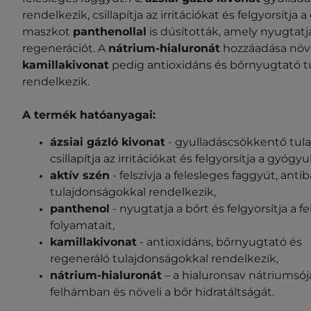
rendelkezik, csillapítja az irritációkat és felgyorsítja
maszkot
panthenollal
is dúsították, amely nyugtatj
regenerációt. A
nátrium-hialuronát
hozzáadása növel
kamillakivonat
pedig antioxidáns és bőrnyugtató t
rendelkezik.
A termék hatóanyagai:
ázsiai gázló kivonat
- gyulladáscsökkentő tula
csillapítja az irritációkat és felgyorsítja a gyógy
aktív szén
- felszívja a felesleges faggyút, anti
tulajdonságokkal rendelkezik,
panthenol
- nyugtatja a bőrt és felgyorsítja a 
folyamatait,
kamillakivonat
- antioxidáns, bőrnyugtató és
regeneráló tulajdonságokkal rendelkezik,
nátrium-hialuronát
– a hialuronsav nátriumsója
felhámban és növeli a bőr hidratáltságát.