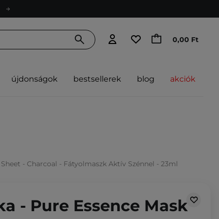
0,00 Ft
újdonságok
bestsellerek
blog
akciók
 Sheet - Charcoal - Fátyolmaszk Aktív Szénnel - 23ml
ka - Pure Essence Mask