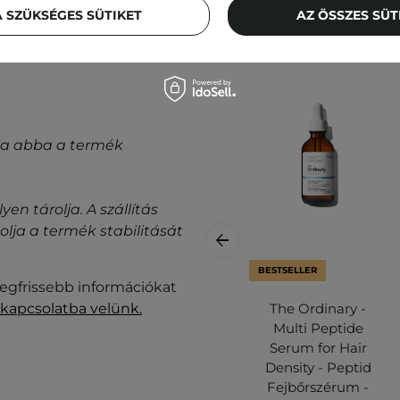
 SZÜKSÉGES SÜTIKET
AZ ÖSSZES SÜ
gyja abba a termék
n tárolja. A szállítás
ja a termék stabilitását
BESTSELLER
legfrissebb információkat
 kapcsolatba velünk.
The Ordinary -
Multi Peptide
Serum for Hair
Density - Peptid
Fejbőrszérum -