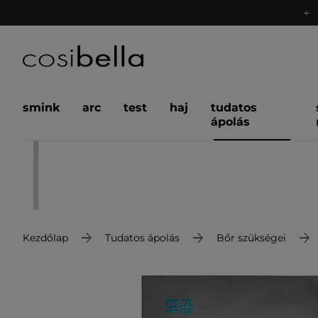
smink
arc
test
haj
tudatos
ápolás
Kezdőlap
Tudatos ápolás
Bőr szükségei