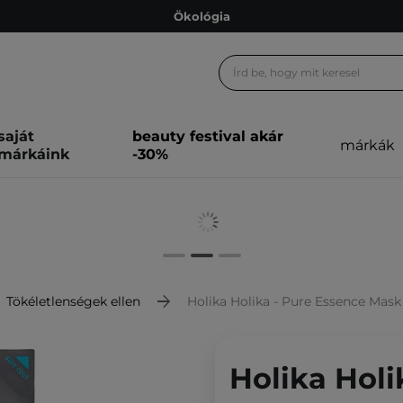
Ökológia
Ajándékkártya
Ingyenes szállítás 15 000 Ft-tól
Hűségprogram
saját
beauty festival akár
márkák
Ökológia
márkáink
-30%
Ajándékkártya
Tökéletlenségek ellen
Holika Holika - Pure Essence Mask
Holika Holi