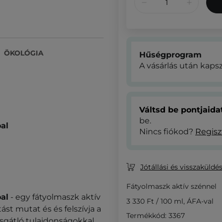
ÖKOLÓGIA
Hűségprogram
A vásárlás után kaps
Váltsd be pontjaid
be.
al
Nincs fiókod?
Regisz
Jótállási és visszaküldés
Fátyolmaszk aktív szénnel
al
- egy fátyolmaszk aktív
3 330 Ft
/
100 ml
, ÁFA-val
st mutat és és felszívja a
Termékkód: 3367
sgátló tulajdonságokkal