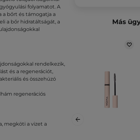
 a gyógyulási folyamatot. A
a a bőrt és támogatja a
Más ügy
i a bőr hidratáltságát, a
ulajdonságokkal
jdonságokkal rendelkezik,
ulást és a regenerációt,
bakteriális és összehúzó
felhám regenerációs
, megköti a vizet a