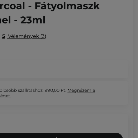
rcoal - Fátyolmaszk
el - 23ml
5
Vélemények
3
olcsóbb szállításhoz: 990,00 Ft.
Megnézem
a
séget.