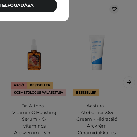
TI ELFOGADÁSA
AKCIÓ
BESTSELLER
KOZMETOLÓGUS VÁLASZTÁSA
BESTSELLER
Dr. Althea -
Aestura -
Vitamin C Boosting
Atobarrier 365
Serum - C-
Cream - Hidratáló
vitaminos
Arckrém
Arcszérum - 30ml
Ceramidokkal és