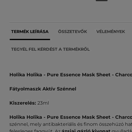
TERMÉK LEÍRÁSA
ÖSSZETEVŐK
VÉLEMÉNYEK
TEGYÉL FEL KÉRDÉST A TERMÉKRŐL
Holika Holika - Pure Essence Mask Sheet - Charco
Fátyolmaszk Aktív Szénnel
Kiszerelés:
23ml
Holika Holika - Pure Essence Mask Sheet - Charco
szénnel, mely antibakteriális és finom összehúzó hatá
felesleges faggyút. Az
ázsiai gázló kivonat
gyulladá