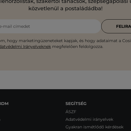
llenőrzőlisták, szakértői tanácsok, szépségápolási
közvetlenül a postaládádba!
e-mail címedet
FELIR
m, hogy marketingüzeneteket kapjak, és hogy adataimat a Cosib
datvédelmi Irányelveknek
megfelelően feldolgozza.
KOM
SEGÍTSÉG
ÁSZF
m
Adatvédelmi irányelvek
Gyakran ismétlődő kérdések