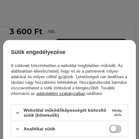
3 600 Ft
/
db.
KOSÁRBA
Sütik engedélyezése
Más ügyfeleink ezeket is
nézegették
A sütiknek köszönhetően a weboldal megfelelően működik. Az
alábbiakban ellenőrizheted, hogy mi és a partnereink milyen
adatokat és milyen célból gyűjtünk. Lehetőséged van beállítani a
tárolási vagy hozzáférési feltételeket. Hozzájárulásodat bármikor
visszavonhatod a sütik törlésével a böngészőből. További
információ az
adatvédelmi szabályzatban
található.
Weboldal működőképességét biztosító
Mindig
sütik (kötelezők)
aktív
Analitikai sütik