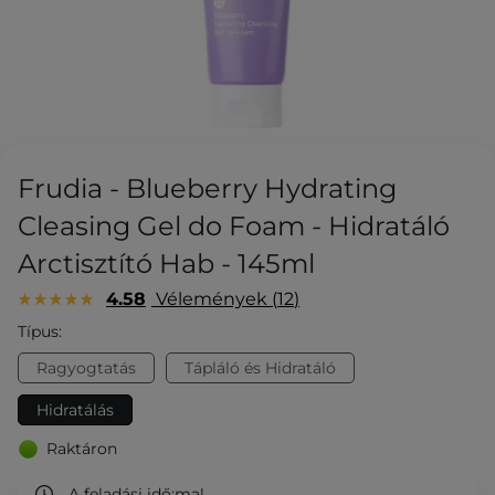
Frudia - Blueberry Hydrating
Cleasing Gel do Foam - Hidratáló
Arctisztító Hab - 145ml
4.58
Vélemények
12
Típus:
Ragyogtatás
Tápláló és Hidratáló
Hidratálás
Raktáron
A feladási idő:
ma!