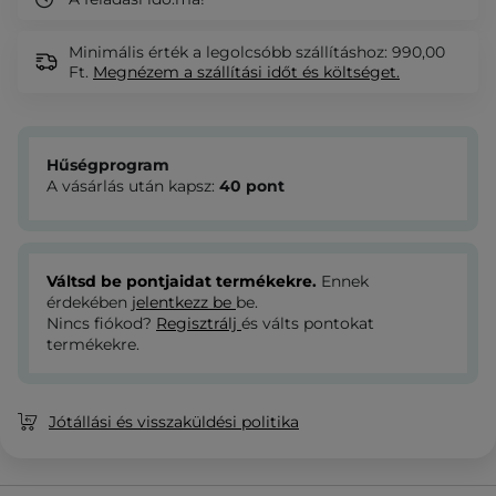
Minimális érték a legolcsóbb szállításhoz: 990,00
Ft.
Megnézem
a szállítási időt és költséget.
Hűségprogram
A vásárlás után kapsz:
40
pont
Váltsd be pontjaidat termékekre.
Ennek
érdekében
jelentkezz be
be.
Nincs fiókod?
Regisztrálj
és válts pontokat
termékekre.
Jótállási és visszaküldési politika