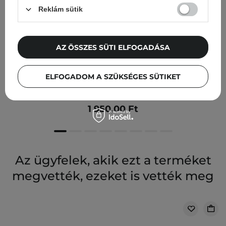
Reklám sütik
AZ ÖSSZES SÜTI ELFOGADÁSA
Ma:nyo - Herb Green Cleansing Oil - Tisztító
ELFOGADOM A SZÜKSÉGES SÜTIKET
Gyógynövényes Arcolaj - 25ml
1 950,00 Ft
Az ügyfelek, akik ezt a terméket
megvették, ezeket is vették meg