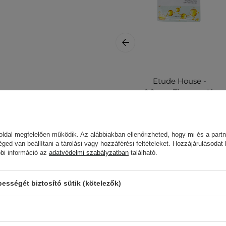
Etude House -
0.2mm Therapy Air
Mask - Ceramide -
Mélyhidratáló
l a maszkot, igazítsd el a
Maszk
-20 percig. Ezután
ldal megfelelően működik. Az alábbiakban ellenőrizheted, hogy mi és a partn
Ceramidokkal -
gesd be az ujjbegyeddel.
éged van beállítani a tárolási vagy hozzáférési feltételeket. Hozzájárulásodat
20ml
bbi információ az
adatvédelmi szabályzatban
található.
1 000,00 Ft
sségét biztosító sütik (kötelezők)