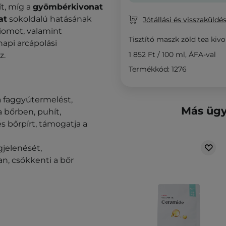
ít, míg a
gyömbérkivonat
at
sokoldalú hatásának
Jótállási és visszaküldés
iomot, valamint
Tisztító maszk zöld tea kivo
napi arcápolási
1 852 Ft
/
100 ml
, ÁFA-val
z.
Termékkód: 1276
 a faggyútermelést,
Más ügy
a bőrben, puhít,
 és bőrpírt, támogatja a
gjelenését,
n, csökkenti a bőr