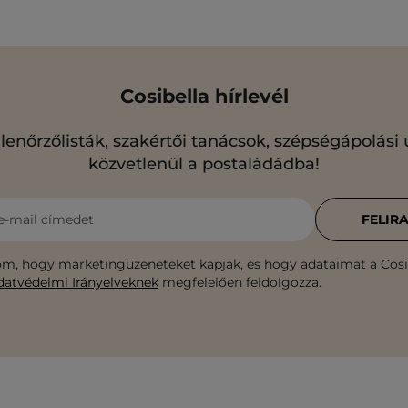
Cosibella hírlevél
llenőrzőlisták, szakértői tanácsok, szépségápolási
közvetlenül a postaládádba!
e-mail címedet
FELIR
m, hogy marketingüzeneteket kapjak, és hogy adataimat a Cosib
datvédelmi Irányelveknek
megfelelően feldolgozza.