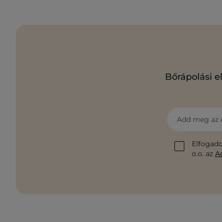
Bőrápolási e
Add meg az 
Elfogado
o.o. az
A