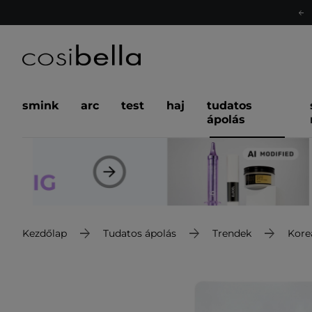
smink
arc
test
haj
tudatos
ápolás
Kezdőlap
Tudatos ápolás
Trendek
Kore