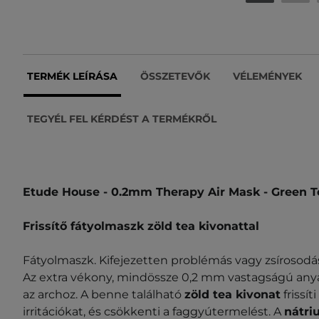
TERMÉK LEÍRÁSA
ÖSSZETEVŐK
VÉLEMÉNYEK
TEGYÉL FEL KÉRDÉST A TERMÉKRŐL
Etude House - 0.2mm Therapy Air Mask - Green T
Frissítő fátyolmaszk zöld tea kivonattal
Fátyolmaszk. Kifejezetten problémás vagy zsírosodás
Az extra vékony, mindössze 0,2 mm vastagságú anya
az archoz. A benne található
zöld tea kivonat
frissít
irritációkat, és csökkenti a faggyútermelést. A
nátri