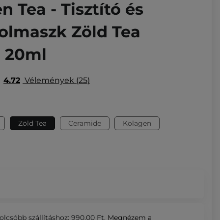
n Tea - Tisztító és
yolmaszk Zöld Tea
- 20ml
4.72
Vélemények
25
Zöld Tea
Ceramide
Kolagen
olcsóbb szállításhoz: 990,00 Ft.
Megnézem
a