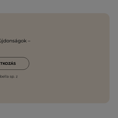
 újdonságok –
ATKOZÁS
ella sp. z