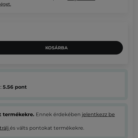
séget.
KOSÁRBA
z:
5.56
pont
at termékekre.
Ennek érdekében
jelentkezz be
trálj
és válts pontokat termékekre.