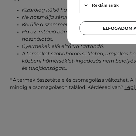
Reklám sütik
Kizárólag külső használatra szánt termék.
Ne használja sérült bőrön.
Kerülje a szemmel való érintkezést.
ELFOGADOM A
Ha az irritáció bármilyen jele jelentkezik, ha
használatát.
Gyermekek elől elzárva tartandó.
A terméket szobahőmérsékleten, árnyékos helye
közbeni hőmérséklet-ingadozás nem befolyásol
és tulajdonságait.
.
* A termék összetétele és csomagolása változhat. A 
mindig a csomagoláson találod. Kérdésed van?
Lépj