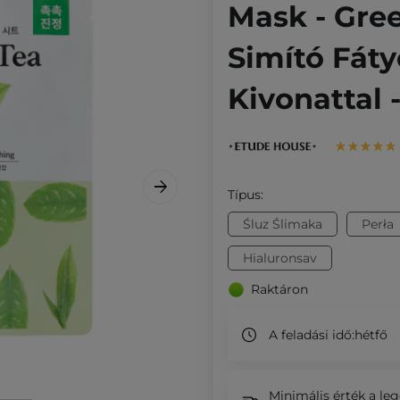
Mask - Gree
Simító Fát
Kivonattal 
Típus:
Śluz Ślimaka
Perła
Hialuronsav
Raktáron
A feladási idő:
hétfő
Minimális érték a leg