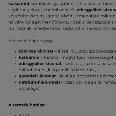
karbamid
kombinációja optimális hidratációt biztos
segít megelőzni a bőrhibákat. Az
édesgyökér kivon
köszönhetően nyugtatja a bőrt, támogatja a mikrob
halványítja a pigmentfoltokat. Ideális kiegészítője a 
rutinodnak, amellyel a bőr hidratált, sima és matt les
A termék hatóanyagai:
zöld tea kivonat
– frissít, nyugtat, szabályozza
karbamid
– hidratál, megtartja a nedvességet 
édesgyökér kivonat
– csillapítja az irritációkat
mikrobiomot, kiegyenlíti a bőrtónust,
gyömbér kivonat
– javítja a problémás bőr me
nátrium-hialuronát
– vizet köt meg a felhámba
érdeségét.
A termék hatása:
frissít,