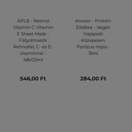
APLB - Retinol
Anwen - Protein
Vitamin C Vitamin
Zöldtea - Vegán
E Sheet Mask -
Hajápoló
Fátyolmaszk
Közepesen
Retinollal, C- és E-
Porózus Hajra -
vitaminnal -
15ml
1db/25ml
546,00 Ft
284,00 Ft