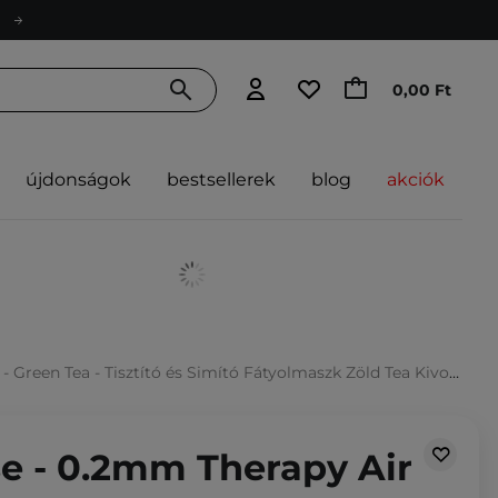
0,00 Ft
újdonságok
bestsellerek
blog
akciók
n Tea - Tisztító és Simító Fátyolmaszk Zöld Tea Kivonattal - 20ml
e - 0.2mm Therapy Air