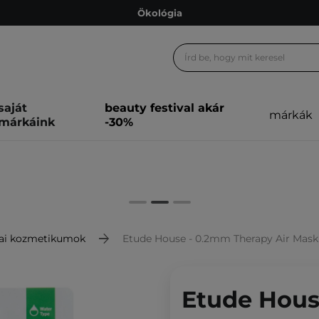
Ökológia
Ajándékkártya
Ingyenes szállítás 15 000 Ft-tól
Hűségprogram
saját
beauty festival akár
márkák
Ökológia
márkáink
-30%
Ajándékkártya
ai kozmetikumok
Etude House - 0.2mm Therapy Air Mask - Gree
Etude Hous