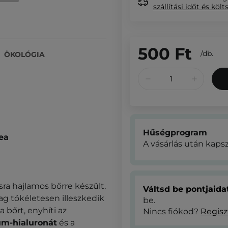
szállítási időt és költ
500 Ft
/
db.
ÖKOLÓGIA
Hűségprogram
ea
A vásárlás után kaps
ra hajlamos bőrre készült.
Váltsd be pontjaid
g tökéletesen illeszkedik
be.
i a bőrt, enyhíti az
Nincs fiókod?
Regisz
um-hialuronát
és a