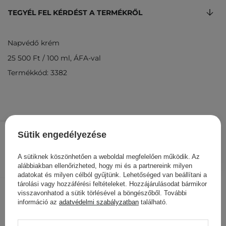
TEGYÉL FEL KÉRDÉST A TERMÉKRŐL
Napvédő krém
25 500 Ft
/
100 ml
, ÁFA-val
Termékkód: 3382
12 750 Ft
/
db.
Sütik engedélyezése
KOSÁRBA
A sütiknek köszönhetően a weboldal megfelelően működik. Az
alábbiakban ellenőrizheted, hogy mi és a partnereink milyen
Más ügyfeleink ezeket is
adatokat és milyen célból gyűjtünk. Lehetőséged van beállítani a
tárolási vagy hozzáférési feltételeket. Hozzájárulásodat bármikor
nézegették
visszavonhatod a sütik törlésével a böngészőből. További
információ az
adatvédelmi szabályzatban
található.