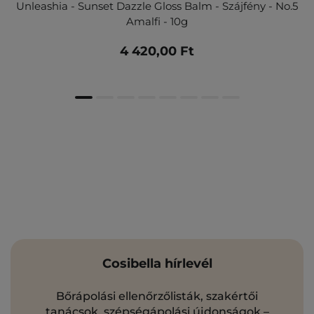
Unleashia - Sunset Dazzle Gloss Balm - Szájfény - No.5
Amalfi - 10g
4 420,00 Ft
Cosibella hírlevél
Bőrápolási ellenőrzőlisták, szakértői
tanácsok, szépségápolási újdonságok –