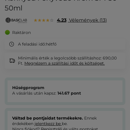
50ml
4.23
Vélemények
13
Raktáron
A feladási idő:
hétfő
Minimális érték a legolcsóbb szállításhoz: 690,00
Ft.
Megnézem
a szállítási időt és költséget.
Hűségprogram
A vásárlás után kapsz:
141.67
pont
Váltsd be pontjaidat termékekre.
Ennek
érdekében
jelentkezz be
be.
Nincs fiókod?
Regisztrálj
és válts pontokat