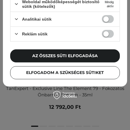
Weboldal működőképességét biztosító
Mindig
sütik (kötelezők)
aktív
Analitikai sütik
Reklám sütik
AZ ÖSSZES SÜTI ELFOGADÁSA
ELFOGADOM A SZÜKSÉGES SÜTIKET
TanExpert - Exclusive Line The Element 79 - Fokozatos
Önbarnító Szérum - 35ml
12 792,00 Ft