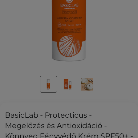
BasicLab - Protecticus -
Megelőzés és Antioxidáció -
Könnyed Fényvédő Krém SPF50+ -