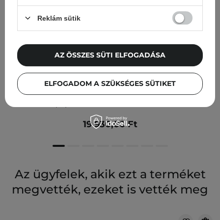
Reklám sütik
AZ ÖSSZES SÜTI ELFOGADÁSA
KOZMETOLÓGUS VÁLASZTÁSA
Mohani - Feszesítő és Ragyogtató Arcszérum 6%
ELFOGADOM A SZÜKSÉGES SÜTIKET
Ultrastabil TETRA C-vitaminnal, 5% SNAP 8™
Neuropeptiddel és 2% E-vitaminnal - 30ml
19 930,00 Ft
Az ügyfelek, akik ezt a terméket
megvették, ezeket is vették meg