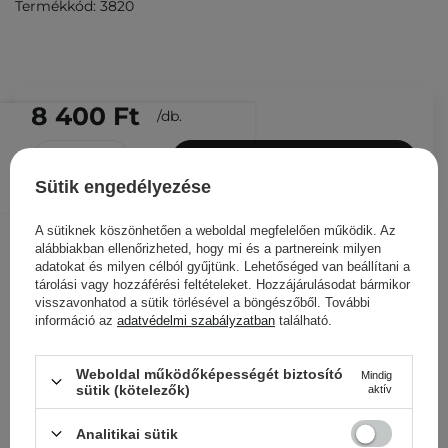
Termékkód: 3820
8 400 Ft
/
db.
KOSÁRBA
Sütik engedélyezése
Más ügyfeleink ezeket is
nézegették
A sütiknek köszönhetően a weboldal megfelelően működik. Az
alábbiakban ellenőrizheted, hogy mi és a partnereink milyen
adatokat és milyen célból gyűjtünk. Lehetőséged van beállítani a
tárolási vagy hozzáférési feltételeket. Hozzájárulásodat bármikor
visszavonhatod a sütik törlésével a böngészőből. További
információ az
adatvédelmi szabályzatban
található.
Weboldal működőképességét biztosító
Mindig
sütik (kötelezők)
aktív
Analitikai sütik