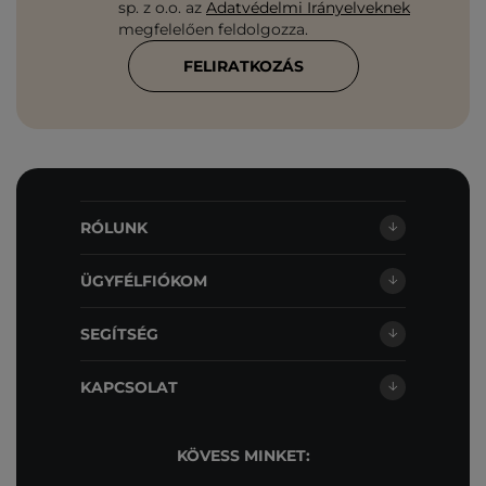
sp. z o.o. az
Adatvédelmi Irányelveknek
megfelelően feldolgozza.
FELIRATKOZÁS
RÓLUNK
ÜGYFÉLFIÓKOM
SEGÍTSÉG
KAPCSOLAT
KÖVESS MINKET: