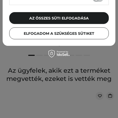
AZ ÖSSZES SÜTI ELFOGADÁSA
Evolve Organic Beauty - Multi Peptide 360 Moisture
Cream - Multipeptid Hidratáló Krém - 30ml
ELFOGADOM A SZÜKSÉGES SÜTIKET
7 409,00 Ft
Az ügyfelek, akik ezt a terméket
megvették, ezeket is vették meg