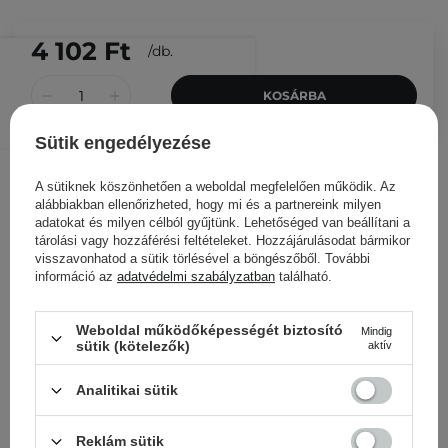
4 102 Ft
/
db.
KOSÁRBA
Más ügyfeleink ezeket is
Sütik engedélyezése
nézegették
A sütiknek köszönhetően a weboldal megfelelően működik. Az
alábbiakban ellenőrizheted, hogy mi és a partnereink milyen
adatokat és milyen célból gyűjtünk. Lehetőséged van beállítani a
tárolási vagy hozzáférési feltételeket. Hozzájárulásodat bármikor
visszavonhatod a sütik törlésével a böngészőből. További
információ az
adatvédelmi szabályzatban
található.
Weboldal működőképességét biztosító
Mindig
sütik (kötelezők)
aktív
Analitikai sütik
Reklám sütik