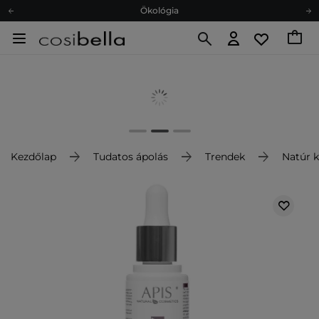
Ökológia
Ajándékkártya
Ingyenes szállítás 15 000 Ft-tól
Hűségprogram
Ökológia
Ajándékkártya
Kezdőlap
Tudatos ápolás
Trendek
Natúr 