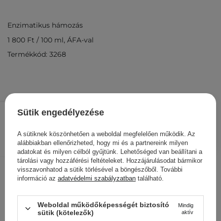
Enzimatikus hámozás
1 800 Ft
/
100 ml
, ÁFA-val
Termékkód: 3268
1 800 Ft
/
db.
Sütik engedélyezése
KOSÁRBA
A sütiknek köszönhetően a weboldal megfelelően működik. Az
alábbiakban ellenőrizheted, hogy mi és a partnereink milyen
Más ügyfeleink ezeket is
adatokat és milyen célból gyűjtünk. Lehetőséged van beállítani a
tárolási vagy hozzáférési feltételeket. Hozzájárulásodat bármikor
nézegették
visszavonhatod a sütik törlésével a böngészőből. További
információ az
adatvédelmi szabályzatban
található.
Weboldal működőképességét biztosító
Mindig
sütik (kötelezők)
aktív