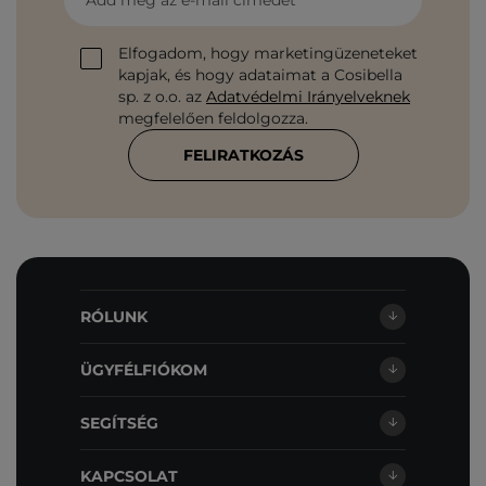
Add meg az e-mail címedet
Elfogadom, hogy marketingüzeneteket
kapjak, és hogy adataimat a Cosibella
sp. z o.o. az
Adatvédelmi Irányelveknek
megfelelően feldolgozza.
FELIRATKOZÁS
RÓLUNK
ÜGYFÉLFIÓKOM
SEGÍTSÉG
KAPCSOLAT