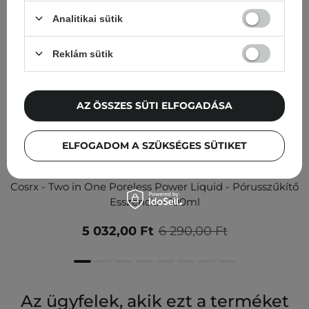
Analitikai sütik
Reklám sütik
AZ ÖSSZES SÜTI ELFOGADÁSA
ELFOGADOM A SZÜKSÉGES SÜTIKET
AKCIÓ
Cosrx - Two in One Poreless Power Liquid - Pórusszűkítő
Esszencia - 100ml
5 032,00 Ft
6 290,00 Ft
Az ügyfelek, akik ezt a terméket