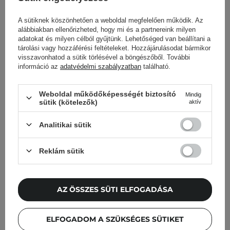
megfelelően javítja a hidratálást.
Nem nehezíti el a bőrt, így ideális
A sütiknek köszönhetően a weboldal megfelelően működik. Az
alábbiakban ellenőrizheted, hogy mi és a partnereink milyen
lesz zsíros és kombinált bőrre, valamint a forró
adatokat és milyen célból gyűjtünk. Lehetőséged van beállítani a
nyári napokra. A benne található kivonatoknak és
tárolási vagy hozzáférési feltételeket. Hozzájárulásodat bármikor
hatóanyagoknak köszönhetően a problémás és
visszavonhatod a sütik törlésével a böngészőből. További
információ az
adatvédelmi szabályzatban
található.
pattanásokra hajlamos bőr legjobb barátja is lehet.
Weboldal működőképességét biztosító
Mindig
KOZMETOLÓGUS VÁLASZTÁSA
sütik (kötelezők)
aktív
Analitikai sütik
Más ügyfeleink ezeket is
nézegették
Reklám sütik
AZ ÖSSZES SÜTI ELFOGADÁSA
ELFOGADOM A SZÜKSÉGES SÜTIKET