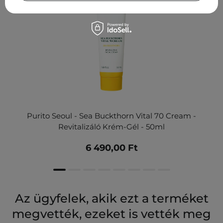
Purito Seoul - Sea Buckthorn Vital 70 Cream -
Revitalizáló Krém-Gél - 50ml
6 490,00 Ft
Az ügyfelek, akik ezt a terméket
megvették, ezeket is vették meg