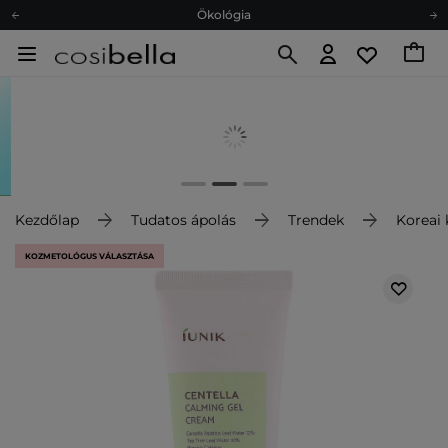
Ökológia
Ajándékkártya
Ingyenes szállítás 15 000 Ft-tól
Hűségprogram
Ökológia
Ajándékkártya
Kezdőlap
Tudatos ápolás
Trendek
Koreai
KOZMETOLÓGUS VÁLASZTÁSA