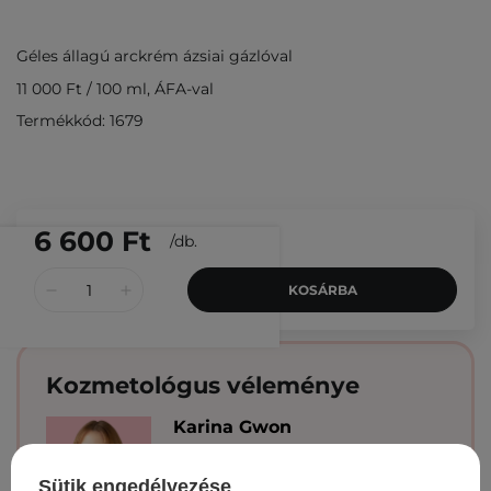
Géles állagú arckrém ázsiai gázlóval
11 000 Ft
/
100 ml
, ÁFA-val
Termékkód: 1679
6 600 Ft
/
db.
KOSÁRBA
Kozmetológus véleménye
Karina Gwon
.
A gél-krém könnyű, de
Sütik engedélyezése