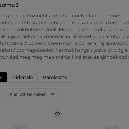
száma:
3
s egy bolgár kozmetikai márka, amely ötvözi a természete
idolgozott testápolási, hajápolási és arcápolási termé
összetevőkből készülnek. Minden összetevőt alaposan e
nak, ugyanakkor harmonikusan illeszkedjenek a többi ös
biztosítva. A Cocosolis nem csak a bőr és a haj ápolásáról 
sítható csomagolásokat használ, hangsúlyozva ökológiai 
ránt. Nézd meg még ma a márka kínálatát, és ajándéko
s
Hidratáló
Hámlasztó
Ajánlott termékek