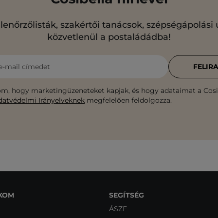
llenőrzőlisták, szakértői tanácsok, szépségápolási
közvetlenül a postaládádba!
e-mail címedet
FELIR
m, hogy marketingüzeneteket kapjak, és hogy adataimat a Cosib
datvédelmi Irányelveknek
megfelelően feldolgozza.
KOM
SEGÍTSÉG
ÁSZF