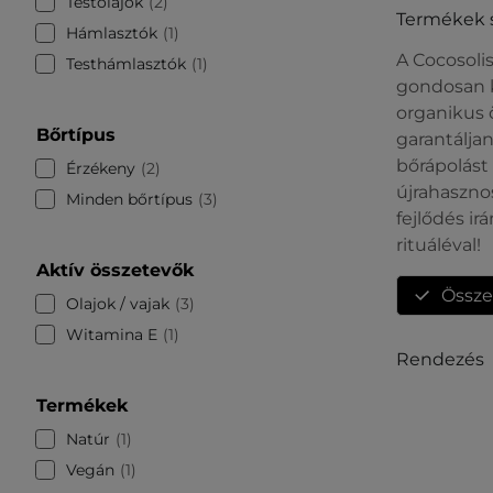
Testolajok
2
Termékek 
Hámlasztók
1
A Cocosoli
Testhámlasztók
1
gondosan k
organikus 
Bőrtípus
garantálja
bőrápolást 
Érzékeny
2
újrahaszno
Minden bőrtípus
3
fejlődés i
rituáléval!
Aktív összetevők
Össze
Olajok / vajak
3
Witamina E
1
Rendezés
Termékek
Natúr
1
Vegán
1