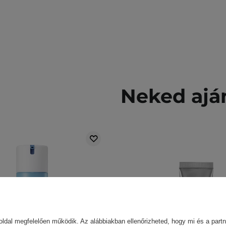
Neked ajá
ldal megfelelően működik. Az alábbiakban ellenőrizheted, hogy mi és a partn