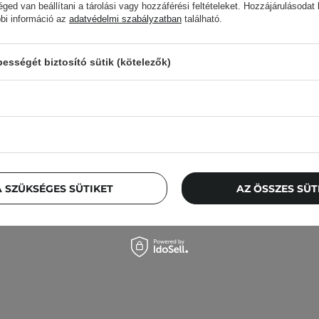
éged van beállítani a tárolási vagy hozzáférési feltételeket. Hozzájárulásodat
bbi információ az
adatvédelmi szabályzatban
található.
sségét biztosító sütik (kötelezők)
en - Dive-In For Men All In
Medik8 - Crystal Retinal 1
idratáló Arcemulzió - 200g
és Kíméletes Öregedé
Szérum - 30ml
7 200,00 Ft
21 000,00 Ft
 SZÜKSÉGES SÜTIKET
AZ ÖSSZES SÜ