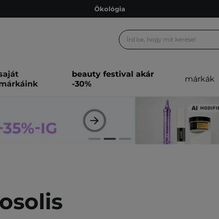
Ökológia
Ajándékkártya
Ingyenes szállítás 15 000 Ft-tól
Hűségprogram
saját
beauty festival akár
márkák
Ökológia
márkáink
-30%
Ajándékkártya
osolis