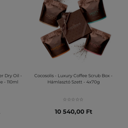
r Dry Oil -
Cocosolis - Luxury Coffee Scrub Box -
e - 110ml
Hámlasztó Szett - 4x70g
t
10 540,00 Ft