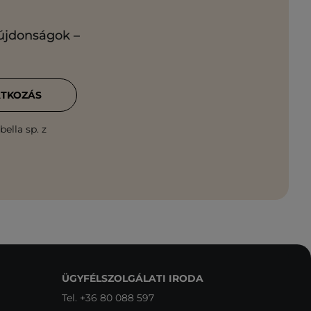
 újdonságok –
ATKOZÁS
ella sp. z
ÜGYFÉLSZOLGÁLATI IRODA
Tel.
+36 80 088 597