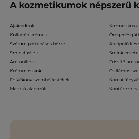
A kozmetikumok népszerű k
Ajakradírok
Kozmetikus ar
Kollagén krémek
Öregedésgát
Szérum pattanásos bőrre
Arcápoló kés
Sminkfixálók
Smink ecsete
Arctonikok
Frissítő arct
Krémmaszkok
Csillámos sz
Folyékony szemhéjfestékek
Koreai fényv
Mattító alapozók
Kontúrozó pa