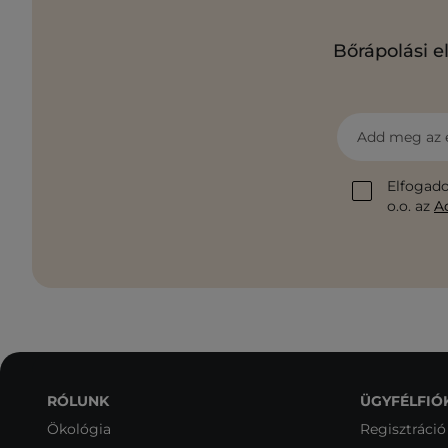
Bőrápolási e
Add meg az 
Elfogado
o.o. az
A
RÓLUNK
ÜGYFÉLFIÓ
Ökológia
Regisztráció