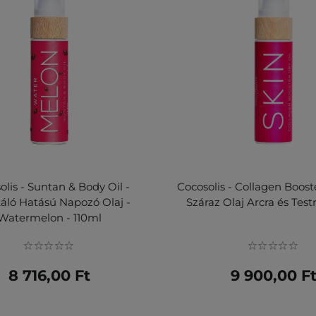
olis - Suntan & Body Oil -
Cocosolis - Collagen Booste
táló Hatású Napozó Olaj -
Száraz Olaj Arcra és Testr
Watermelon - 110ml
8 716,00 Ft
9 900,00 F