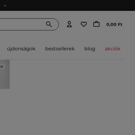
0,00 Ft
újdonságok
bestsellerek
blog
akciók