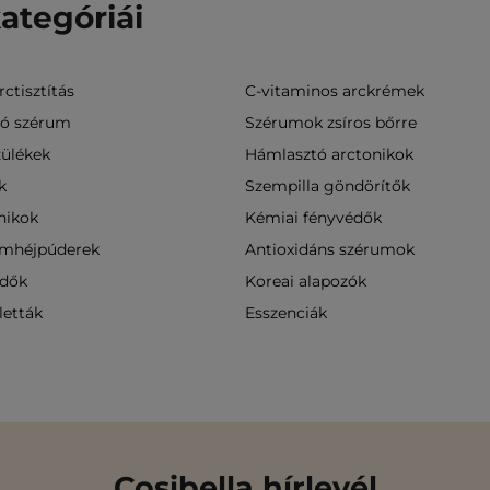
ategóriái
ctisztítás
C-vitaminos arckrémek
ló szérum
Szérumok zsíros bőrre
zülékek
Hámlasztó arctonikok
k
Szempilla göndörítők
onikok
Kémiai fényvédők
emhéjpúderek
Antioxidáns szérumok
édők
Koreai alapozók
letták
Esszenciák
Cosibella hírlevél