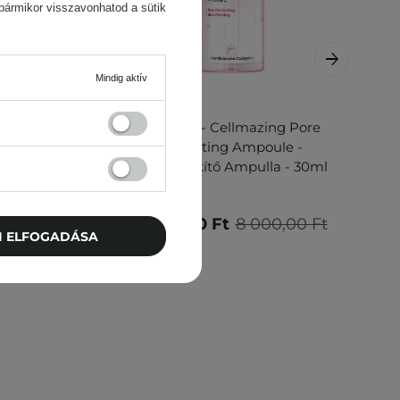
 bármikor visszavonhatod a sütik
Mindig aktív
AKCIÓ
 - Stabil
Torriden - Cellmazing Pore
sgátló
Perfecting Ampoule -
Pórusszűkítő Ampulla - 30ml
6 800,00 Ft
8 000,00 Ft
TI ELFOGADÁSA