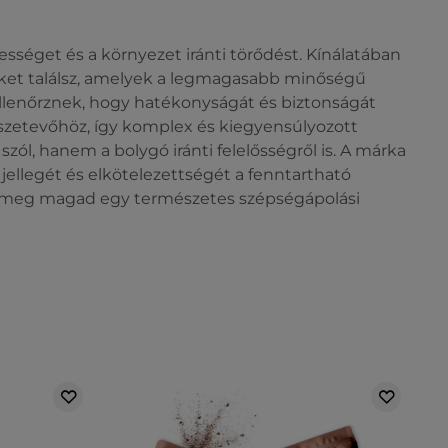
sséget és a környezet iránti törődést. Kínálatában
keket találsz, amelyek a legmagasabb minőségű
llenőrznek, hogy hatékonyságát és biztonságát
szetevőhöz, így komplex és kiegyensúlyozott
szól, hanem a bolygó iránti felelősségről is. A márka
jellegét és elkötelezettségét a fenntartható
zd meg magad egy természetes szépségápolási