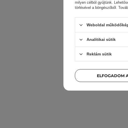
milyen célból gyűjtünk. Lehetős
törlésével a böngészőből. Tová
Weboldal működőképe
Analitikai sütik
Torrid
One - H
Reklám sütik
ELFOGADOM A