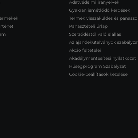
m
Adatvédelmi irányelvek
Gyakran ismétlődő kérdések
termékek
Termék visszaküldés és panaszo
rténet
Panasztételi űrlap
ram
Szerződéstől való elállás
Az ajándékutalványok szabályza
Akció feltételei
Akadálymentesítési nyilatkozat
Hűségprogram Szabályzat
Cookie-beállítások kezelése