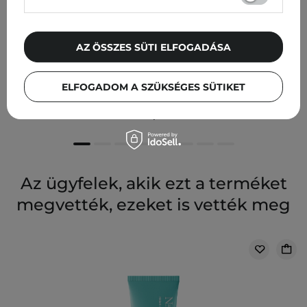
AZ ÖSSZES SÜTI ELFOGADÁSA
Bielenda Professional - Supremelab Barrier Renew -
Tápláló Szemkörnyékápoló Krém Ceramidokkal - 15ml
ELFOGADOM A SZÜKSÉGES SÜTIKET
5 340,00 Ft
Az ügyfelek, akik ezt a terméket
megvették, ezeket is vették meg