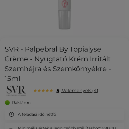
SVR - Palpebral By Topialyse
Crème - Nyugtató Krém Irritált
Szemhéjra és Szemkörnyékre -
15ml
5
Vélemények
4
Raktáron
A feladási idő:
hétfő
Minimális érték a legolcsóbb szállításhoz: 990,00