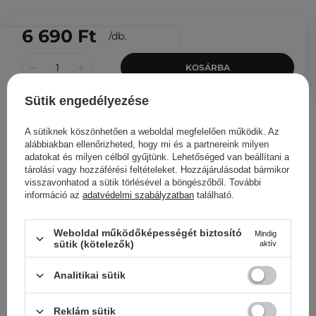
6 690 Ft
/
db.
KOSÁRBA
Más ügyfeleink ezeket is
Sütik engedélyezése
nézegették
A sütiknek köszönhetően a weboldal megfelelően működik. Az
alábbiakban ellenőrizheted, hogy mi és a partnereink milyen
adatokat és milyen célból gyűjtünk. Lehetőséged van beállítani a
tárolási vagy hozzáférési feltételeket. Hozzájárulásodat bármikor
visszavonhatod a sütik törlésével a böngészőből. További
információ az
adatvédelmi szabályzatban
található.
Weboldal működőképességét biztosító
Mindig
sütik (kötelezők)
aktív
Analitikai sütik
Reklám sütik