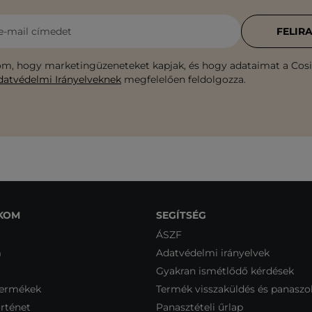
e-mail címedet
FELIR
m, hogy marketingüzeneteket kapjak, és hogy adataimat a Cosib
datvédelmi Irányelveknek
megfelelően feldolgozza.
KOM
SEGÍTSÉG
ÁSZF
m
Adatvédelmi irányelvek
Gyakran ismétlődő kérdések
termékek
Termék visszaküldés és panaszo
rténet
Panasztételi űrlap