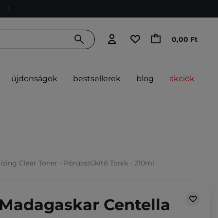
0,00 Ft
újdonságok
bestsellerek
blog
akciók
ing Clear Toner - Pórusszűkítő Tonik - 210ml
 Madagaskar Centella