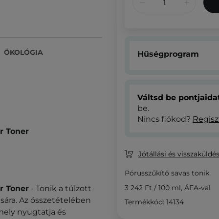
ÖKOLÓGIA
Hűségprogram
Váltsd be pontjaid
be.
Nincs fiókod?
Regisz
r Toner
Jótállási és visszaküldés
Pórusszűkítő savas tonik
3 242 Ft
/
100 ml
, ÁFA-val
r Toner
- Tonik a túlzott
ására. Az összetételében
Termékkód: 14134
mely nyugtatja és