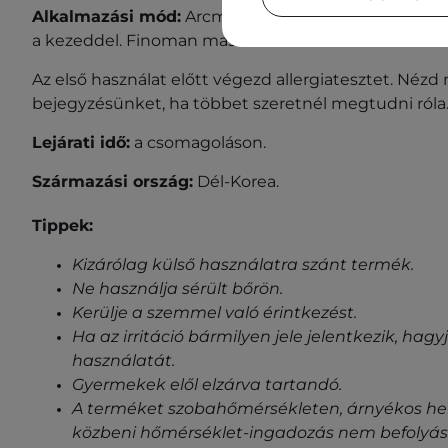
Alkalmazási mód:
Arcmosás után vidd fel a tonikot
a kezeddel. Finoman masszírozd be a bőrbe.
A
z első használat előtt végezd allergiatesztet. Néz
bejegyzésünket, ha többet szeretnél megtudni róla
Lejárati idő:
a csomagoláson.
Származási ország:
Dél-Korea.
Tippek:
Kizárólag külső használatra szánt termék.
Ne használja sérült bőrön.
Kerülje a szemmel való érintkezést.
Ha az irritáció bármilyen jele jelentkezik, ha
használatát.
Gyermekek elől elzárva tartandó.
A terméket szobahőmérsékleten, árnyékos helye
közbeni hőmérséklet-ingadozás nem befolyásol