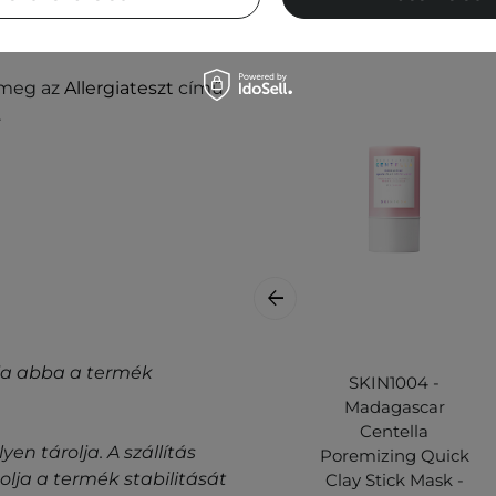
 egy vattakoronggal vagy
d meg az
Allergiateszt
című
.
gyja abba a termék
SKIN1004 -
Madagascar
Centella
n tárolja. A szállítás
Poremizing Quick
ja a termék stabilitását
Clay Stick Mask -