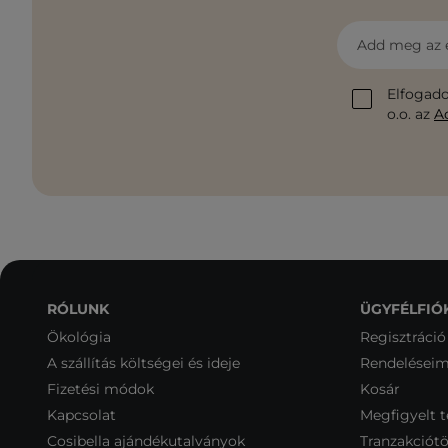
Add meg az 
Elfogado
o.o. az
A
RÓLUNK
ÜGYFÉLFIÓ
Ökológia
Regisztráció
A szállítás költségei és ideje
Rendelései
Fizetési módok
Kosár
Kapcsolat
Megfigyelt 
Cosibella ajándékutalványok
Tranzakciótö