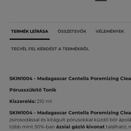
TERMÉK LEÍRÁSA
ÖSSZETEVŐK
VÉLEMÉNYEK
TEGYÉL FEL KÉRDÉST A TERMÉKRŐL
SKIN1004 - Madagascar Centella Poremizing Clea
Pórusszűkítő Tonik
Kiszerelés:
210 ml
SKIN1004 - Madagascar Centella Poremizing Clea
zsírosodással és kitágult pórusokkal küzdő bőr ápol
több mint 50%-ban
ázsiai gázló kivonat
található, 