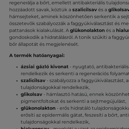
regenerálja a bőrt, emellett antibakteriális tulajdons
hozzáadott savak, köztük a
szalicilsav
és a
glikolsa
hámsejteket, aminek köszönhetően serkentik a sejt
összetevők szabályozzák a faggyúkiválasztást és m
pattanások kialakulását. A
glükonolakton
és a
hialu
gondoskodik a hidratálásról. A tonik szűkíti a faggyúmi
bőr állapotát és megjelenését.
A termék hatóanyagai:
ázsiai gázló kivonat
- nyugtató, antibakteriáli
rendelkezik és serkenti a regenerációs folyama
szalicilsav
- szabályozza a faggyúkiválasztást, a
tulajdonságokkal rendelkezik,
glikolsav
- hámlasztó hatású, ennek köszönhet
pigmentfoltokat és serkenti a sejtmegújulást,
glükonolakton
- erős hidratáló tulajdonságokka
erősíti az epidermális gátat, feszesíti a bőrt, a
tulajdonságokkal rendelkezik,
hialuronsav
- megköti a vizet az epidermiszben