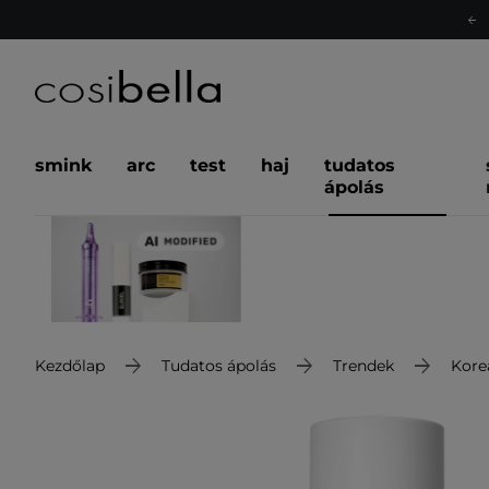
smink
arc
test
haj
tudatos
ápolás
Kezdőlap
Tudatos ápolás
Trendek
Kore