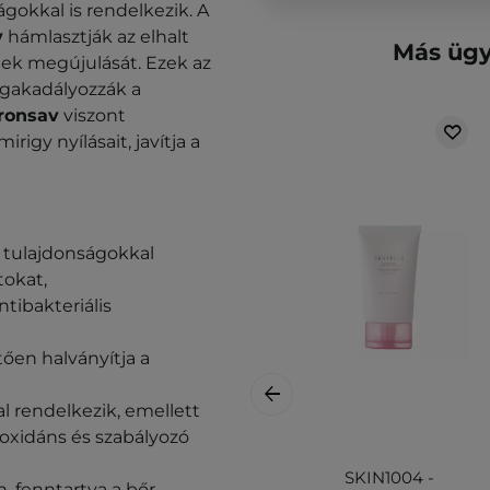
ágokkal is rendelkezik. A
v
hámlasztják az elhalt
Más ügy
ek megújulását. Ezek az
egakadályozzák a
ronsav
viszont
rigy nyílásait, javítja a
s tulajdonságokkal
tokat,
ntibakteriális
ően halványítja a
l rendelkezik, emellett
ntioxidáns és szabályozó
SKIN1004 -
, fenntartva a bőr