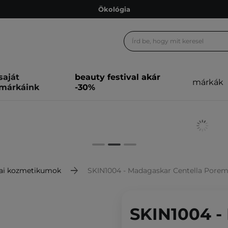
Ökológia
Ajándékkártya
Ingyenes szállítás 15 000 Ft-tól
Hűségprogram
saját
beauty festival akár
márkák
Ökológia
márkáink
-30%
Ajándékkártya
ai kozmetikumok
SKIN1004 - Madagaskar Centella Poremiz
SKIN1004 -