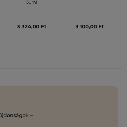
30ml
3 324,00 Ft
3 100,00 Ft
 újdonságok –