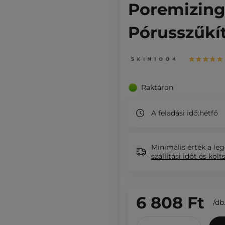
Poremizing 
Pórusszűkít
Raktáron
A feladási idő:
hétfő
Minimális érték a leg
szállítási időt és költ
6 808 Ft
/
db