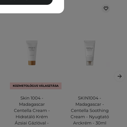
KOZMETOLÓGUS VÁLASZTÁSA
Skin 1004 -
SKIN1004 -
Madagascar
Madagascar -
Centella Cream -
Centella Soothing
Hidratáló Krém
Cream - Nyugtató
Ázsiai Gázlóval -
Arckrém - 30ml