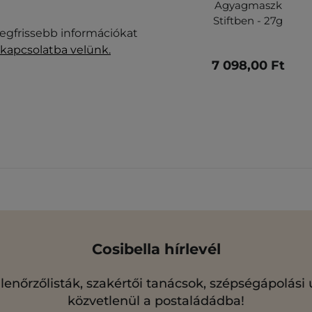
Agyagmaszk
Stiftben - 27g
legfrissebb információkat
 kapcsolatba velünk.
7 098,00 Ft
Cosibella hírlevél
llenőrzőlisták, szakértői tanácsok, szépségápolási
közvetlenül a postaládádba!