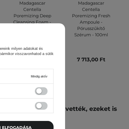
Madagascar
Madagascar
Centella
Centella
Poremizing Deep
Poremizing Fresh
Cleansing Foam -
Ampoule -
Mélytisztító
Pórusszűkítő
Arctisztító Hab -
Szérum - 100ml
125ml
ereink milyen adatokat és
 bármikor visszavonhatod a sütik
4 990,00 Ft
7 713,00 Ft
Mindig aktív
k ezt a terméket megvették, ezeket is
vették meg
TI ELFOGADÁSA