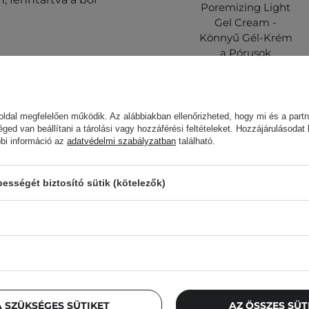
Poremizing Light
Gel Cream -
Könnyű Gél-Krém
a Pórusok
Minimalizására -
75ml
ldal megfelelően működik. Az alábbiakban ellenőrizheted, hogy mi és a partn
éged van beállítani a tárolási vagy hozzáférési feltételeket. Hozzájárulásodat
5 770,00 Ft
bbi információ az
adatvédelmi szabályzatban
található.
a és kozmetikai
sségét biztosító sütik (kötelezők)
ezt a terméket:
Az ügyfelek, aki
 SZÜKSÉGES SÜTIKET
AZ ÖSSZES SÜ