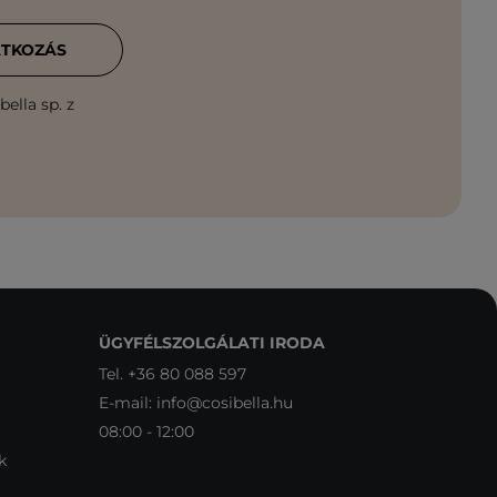
ATKOZÁS
ella sp. z
ÜGYFÉLSZOLGÁLATI IRODA
Tel.
+36 80 088 597
E-mail:
info@cosibella.hu
08:00 - 12:00
k