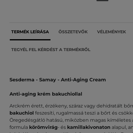
TERMÉK LEÍRÁSA
ÖSSZETEVŐK
VÉLEMÉNYEK
TEGYÉL FEL KÉRDÉST A TERMÉKRŐL
Sesderma - Samay - Anti-Aging Cream
Anti-aging krém bakuchiollal
Arckrém érett, érzékeny, száraz vagy dehidratált bőr
bakuchiol
feszesíti, rugalmassá teszi a bőrt és csökk
Öregedésgátló hatású, miközben magas kíméletes a
formula
körömvirág
- és
kamillakivonaton
alapul, a