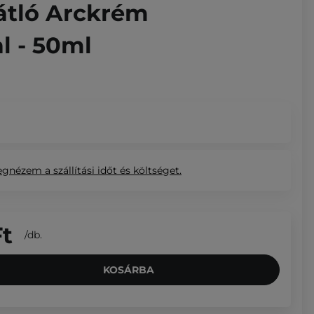
tló Arckrém
l - 50ml
egnézem
a szállítási időt és költséget.
Ft
/
db.
KOSÁRBA