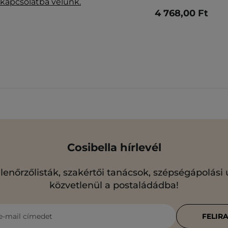
 kapcsolatba velünk.
4 768,00 Ft
Cosibella hírlevél
llenőrzőlisták, szakértői tanácsok, szépségápolási
közvetlenül a postaládádba!
e-mail címedet
FELIR