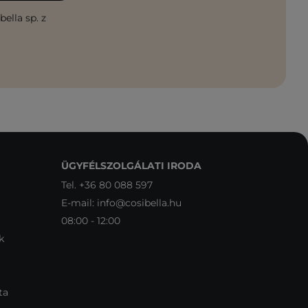
ella sp. z
ÜGYFÉLSZOLGÁLATI IRODA
Tel.
+36 80 088 597
E-mail:
info@cosibella.hu
08:00 - 12:00
k
ta