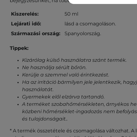
bejegyzésünket, ha többet szeretnél megtudni róla
Kiszerelés:
50 ml
Lejárati idő:
lásd a csomagoláson.
Származási ország:
Spanyolország.
Tippek:
Kizárólag külső használatra szánt termék.
Ne használja sérült bőrön.
Kerülje a szemmel való érintkezést.
Ha az irritáció bármilyen jele jelentkezik, ha
használatát.
Gyermekek elől elzárva tartandó.
A terméket szobahőmérsékleten, árnyékos helye
közbeni hőmérséklet-ingadozás nem befolyásol
és tulajdonságait.
.
* A termék összetétele és csomagolása változhat. A 