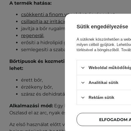
A termék hatása:
csökkenti a finom vonalakat és ráncokat
,
csillapítja az irritációkat és a bőrpírt
,
Sütik engedélyezése
javítja a bőr rugalmasságát,
regenerál
,
A sütiknek köszönhetően a webo
erősíti a hidrolipid gátat,
milyen célból gyűjtünk. Lehetős
semlegesíti a szabad gyököket.
törlésével a böngészőből. Tová
Bőrtípusok és kozmetikai problémák, amelyeknél
Weboldal működőképe
lehet:
érett bőr,
Analitikai sütik
érzékeny bőr,
száraz és dehidratált bőr.
Reklám sütik
Alkalmazási mód:
Egy kis mennyiségű terméket vigyé
Oszlasd el az arc, nyak és dekoltázs területén a bőr
ELFOGADOM A
Az első használat előtt végezz allergiatesztet. Nézd