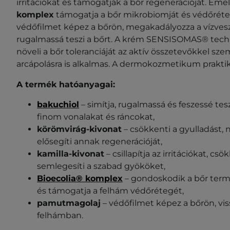
irritációkat és támogatják a bőr regenerációját. Emel
komplex
támogatja a bőr mikrobiomját és védőréte
védőfilmet képez a bőrön, megakadályozza a vízves
rugalmassá teszi a bőrt. A krém SENSISOMAS® techn
növeli a bőr toleranciáját az aktív összetevőkkel s
arcápolásra is alkalmas. A dermokozmetikum praktik
A termék hatóanyagai:
bakuchiol
– simítja, rugalmassá és feszessé tesz
finom vonalakat és ráncokat,
körömvirág-kivonat
– csökkenti a gyulladást, 
elősegíti annak regenerációját,
kamilla-kivonat
– csillapítja az irritációkat, csö
semlegesíti a szabad gyököket,
Bioecolia® komplex
– gondoskodik a bőr term
és támogatja a felhám védőrétegét,
pamutmagolaj
– védőfilmet képez a bőrön, vis
felhámban.