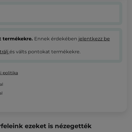
at termékekre.
Ennek érdekében
jelentkezz be
trálj
és válts pontokat termékekre.
i politika
al
al
feleink ezeket is nézegették