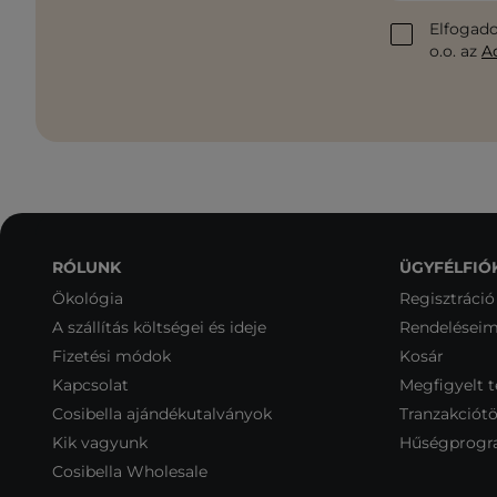
Elfogado
o.o. az
A
RÓLUNK
ÜGYFÉLFIÓ
Ökológia
Regisztráció
A szállítás költségei és ideje
Rendelései
Fizetési módok
Kosár
Kapcsolat
Megfigyelt 
Cosibella ajándékutalványok
Tranzakciótö
Kik vagyunk
Hűségprog
Cosibella Wholesale