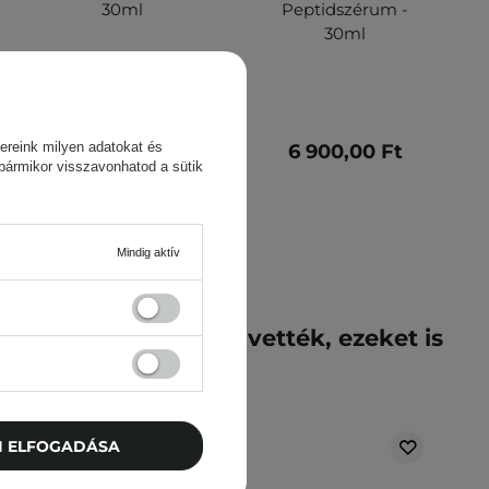
30ml
Peptidszérum -
30ml
ereink milyen adatokat és
8 800,00 Ft
6 900,00 Ft
 bármikor visszavonhatod a sütik
Mindig aktív
k ezt a terméket megvették, ezeket is
vették meg
TI ELFOGADÁSA