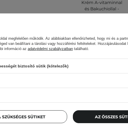
Krém A-vitaminnal
és Bakuchiollal -
30ml
ldal megfelelően működik. Az alábbiakban ellenőrizheted, hogy mi és a partn
12 400,00 Ft
éged van beállítani a tárolási vagy hozzáférési feltételeket. Hozzájárulásodat
bbi információ az
adatvédelmi szabályzatban
található.
 ez a termék hasznos
sségét biztosító sütik (kötelezők)
Az ügyfelek, aki
l fel a tiszta bőrre.
ápolás utolsó lépéseként.
 SZÜKSÉGES SÜTIKET
AZ ÖSSZES SÜ
 meg az
Allergiateszt
című