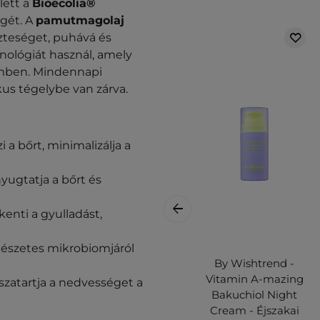
lett a
Bioecolia®
gét. A
pamutmagolaj
zteséget, puhává és
ológiát használ, amely
zemben. Mindennapi
us tégelybe van zárva.
i a bőrt, minimalizálja a
nyugtatja a bőrt és
kkenti a gyulladást,
észetes mikrobiomjáról
By Wishtrend -
Vitamin A-mazing
szatartja a nedvességet a
Bakuchiol Night
Cream - Éjszakai