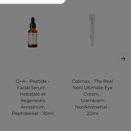
Q+A - Peptide -
Celimax - The Real
Facial Serum -
Noni Ultimate Eye
Hidratáló és
Cream -
Regeneráló
Szemkrém
Arcszérum
Nonikivonattal -
Peptidekkel - 30ml
20ml