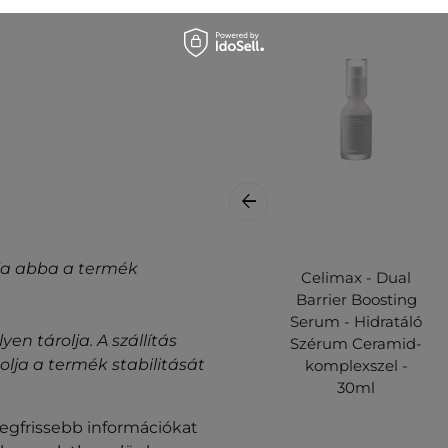
.
gyja abba a termék
Celimax - Dual
Barrier Boosting
Serum - Hidratáló
n tárolja. A szállítás
Szérum Ceramid-
ja a termék stabilitását
komplexszel -
30ml
legfrissebb információkat