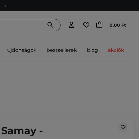
0,00 Ft
újdonságok
bestsellerek
blog
akciók
 Samay -