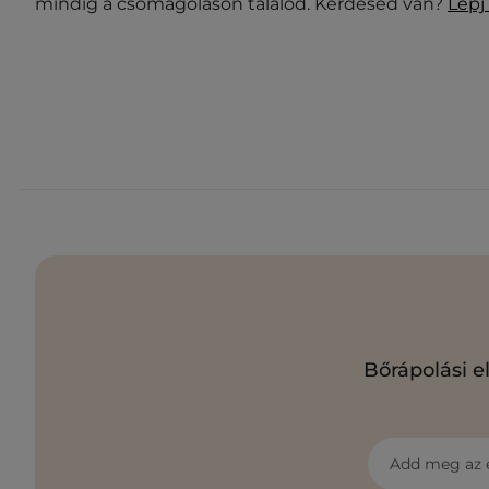
mindig a csomagoláson találod. Kérdésed van?
Lépj
Bőrápolási e
Add meg az 