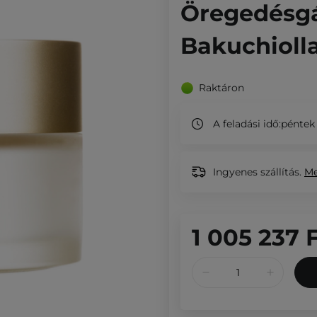
Öregedésgá
Bakuchiolla
Raktáron
A feladási idő:
péntek
Ingyenes szállítás.
M
1 005 237 