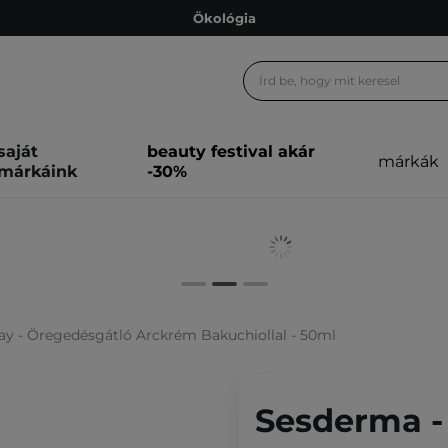
Ökológia
Ajándékkártya
Ingyenes szállítás 15 000 Ft-tól
Hűségprogram
saját
beauty festival akár
márkák
Ökológia
márkáink
-30%
Ajándékkártya
y - Öregedésgátló Arckrém Bakuchiollal - 50ml
Sesderma -