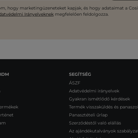
m, hogy marketingüzeneteket kapjak, és hogy adataimat a Cosib
datvédelmi Irányelveknek
megfelelően feldolgozza.
KOM
SEGÍTSÉG
ÁSZF
m
Adatvédelmi irányelvek
Gyakran ismétlődő kérdések
termékek
Termék visszaküldés és panaszo
rténet
Panasztételi űrlap
ram
Szerződéstől való elállás
Az ajándékutalványok szabályza