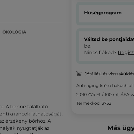
Hűségprogram
ÖKOLÓGIA
Váltsd be pontjaid
be.
Nincs fiókod?
Regisz
Jótállási és visszaküldés
Anti-aging krém bakuchioll
2 010 474 Ft
/
100 ml
, ÁFA-v
Termékkód: 3752
re. A benne található
enti a ráncok láthatóságát.
z érzékeny bőrhöz. A
Más ügy
melyek nyugtatják az